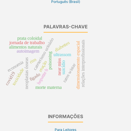
Português (Brasil)
PALAVRAS-CHAVE
prata coloidal
cateterismo urinário
relações interprofissionais
jornada de trabalho
diabettes
dimensionamento espacial
alimentos naturais
autoimagem
poisoning
ultrassom
rins
neoplasias ósseas
near miss
economia
reação
suicídio
ratos wistar
toxicidade
hepatite b
covid19
fígado
morte materna
INFORMAÇÕES
Para Leitores