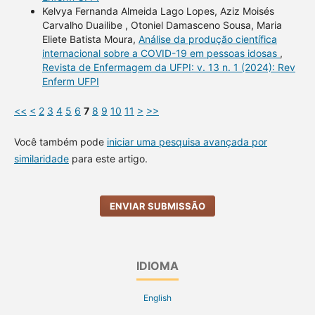
Kelvya Fernanda Almeida Lago Lopes, Aziz Moisés
Carvalho Duailibe , Otoniel Damasceno Sousa, Maria
Eliete Batista Moura,
Análise da produção científica
internacional sobre a COVID-19 em pessoas idosas
,
Revista de Enfermagem da UFPI: v. 13 n. 1 (2024): Rev
Enferm UFPI
<<
<
2
3
4
5
6
7
8
9
10
11
>
>>
Você também pode
iniciar uma pesquisa avançada por
similaridade
para este artigo.
ENVIAR SUBMISSÃO
IDIOMA
English