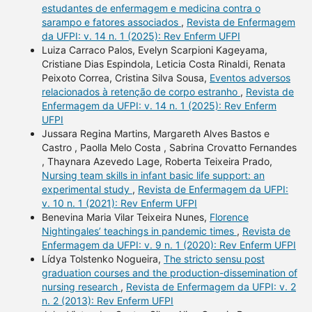
estudantes de enfermagem e medicina contra o
sarampo e fatores associados
,
Revista de Enfermagem
da UFPI: v. 14 n. 1 (2025): Rev Enferm UFPI
Luiza Carraco Palos, Evelyn Scarpioni Kageyama,
Cristiane Dias Espindola, Leticia Costa Rinaldi, Renata
Peixoto Correa, Cristina Silva Sousa,
Eventos adversos
relacionados à retenção de corpo estranho
,
Revista de
Enfermagem da UFPI: v. 14 n. 1 (2025): Rev Enferm
UFPI
Jussara Regina Martins, Margareth Alves Bastos e
Castro , Paolla Melo Costa , Sabrina Crovatto Fernandes
, Thaynara Azevedo Lage, Roberta Teixeira Prado,
Nursing team skills in infant basic life support: an
experimental study
,
Revista de Enfermagem da UFPI:
v. 10 n. 1 (2021): Rev Enferm UFPI
Benevina Maria Vilar Teixeira Nunes,
Florence
Nightingales’ teachings in pandemic times
,
Revista de
Enfermagem da UFPI: v. 9 n. 1 (2020): Rev Enferm UFPI
Lídya Tolstenko Nogueira,
The stricto sensu post
graduation courses and the production-dissemination of
nursing research
,
Revista de Enfermagem da UFPI: v. 2
n. 2 (2013): Rev Enferm UFPI