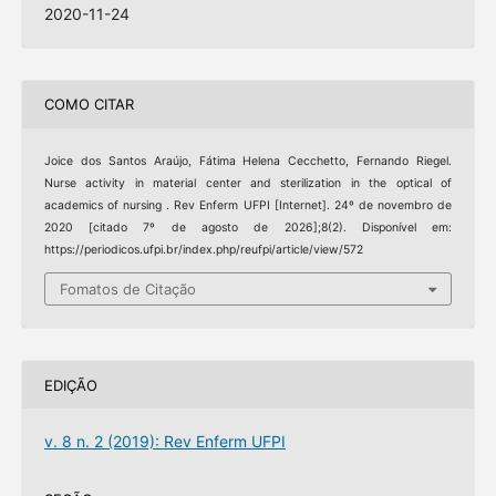
2020-11-24
COMO CITAR
Joice dos Santos Araújo, Fátima Helena Cecchetto, Fernando Riegel.
Nurse activity in material center and sterilization in the optical of
academics of nursing . Rev Enferm UFPI [Internet]. 24º de novembro de
2020 [citado 7º de agosto de 2026];8(2). Disponível em:
https://periodicos.ufpi.br/index.php/reufpi/article/view/572
Fomatos de Citação
EDIÇÃO
v. 8 n. 2 (2019): Rev Enferm UFPI