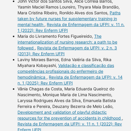
John Victor dos Santos Silva, Alice Correia Barros,
Yasmin Maciel Ramos Loureiro, Thyara Maia Brandão,
Mara Cristina Ribeiro, Ronildo Alves dos Santos,
Paths
taken by future nurses for supplementary training in
mental health
,
Revista de Enfermagem da UFPI: v. 11 n.
1 (2022): Rev Enferm UFPI
Maria do Livramento Fortes Figueireido,
The
internationalization of nursing research: a path to be
followed
,
Revista de Enfermagem da UFPI: v. 2 n. 3
(2013): Rev Enferm UFPI
Laviny Moraes Barros, Edna Valéria da Silva, Rika
Miyahara Kobayashi,
Validação e classificação das
competências profissionais do enfermeiro de
hemodinâmica
,
Revista de Enfermagem da UFPI: v. 14
n. 1 (2025): Rev Enferm UFPI
Vânia Chagas da Costa, Maria Eduarda Queiroz do
Nascimento, Monique Maria de Lima Nascimento,
Laryssa Rodrigues Alves da Silva, Emanuela Batista
Ferreira e Pereira, Deuzany Bezerra de Melo Leão,
Development and validation of playful didactic
resources for the prevention of accidents in childhood
,
Revista de Enfermagem da UFPI: v. 11 n. 1 (2022): Rev
Enferm UFPI