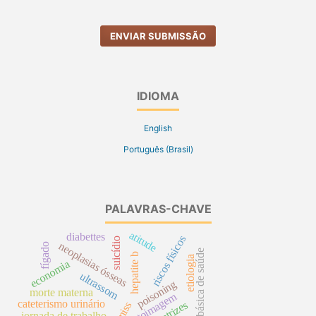
ENVIAR SUBMISSÃO
IDIOMA
English
Português (Brasil)
PALAVRAS-CHAVE
atitude
diabettes
riscos físicos
suicídio
neoplasias ósseas
fígado
unidade básica de saúde
hepatite b
etiologia
economia
ultrassom
poisoning
morte materna
autoimagem
cateterismo urinário