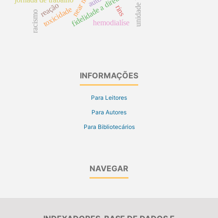
fidelidade a diretrizes
near miss
jornada de trabalho
reação
rins
toxicidade
racismo
hemodialíse
INFORMAÇÕES
Para Leitores
Para Autores
Para Bibliotecários
NAVEGAR