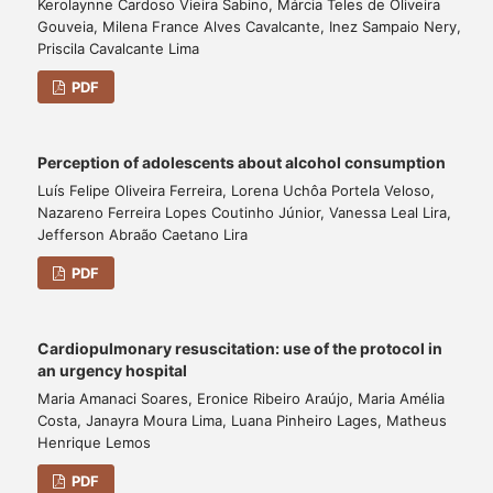
Kerolaynne Cardoso Vieira Sabino, Márcia Teles de Oliveira
Gouveia, Milena France Alves Cavalcante, Inez Sampaio Nery,
Priscila Cavalcante Lima
PDF
Perception of adolescents about alcohol consumption
Luís Felipe Oliveira Ferreira, Lorena Uchôa Portela Veloso,
Nazareno Ferreira Lopes Coutinho Júnior, Vanessa Leal Lira,
Jefferson Abraão Caetano Lira
PDF
Cardiopulmonary resuscitation: use of the protocol in
an urgency hospital
Maria Amanaci Soares, Eronice Ribeiro Araújo, Maria Amélia
Costa, Janayra Moura Lima, Luana Pinheiro Lages, Matheus
Henrique Lemos
PDF