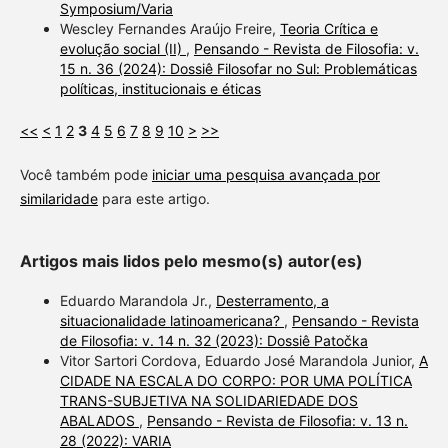
Symposium/Varia
Wescley Fernandes Araújo Freire,
Teoria Crítica e
evolução social (II)
,
Pensando - Revista de Filosofia: v.
15 n. 36 (2024): Dossiê Filosofar no Sul: Problemáticas
políticas, institucionais e éticas
<<
<
1
2
3
4
5
6
7
8
9
10
>
>>
Você também pode
iniciar uma pesquisa avançada por
similaridade
para este artigo.
Artigos mais lidos pelo mesmo(s) autor(es)
Eduardo Marandola Jr.,
Desterramento, a
situacionalidade latinoamericana?
,
Pensando - Revista
de Filosofia: v. 14 n. 32 (2023): Dossiê Patočka
Vitor Sartori Cordova, Eduardo José Marandola Junior,
A
CIDADE NA ESCALA DO CORPO: POR UMA POLÍTICA
TRANS-SUBJETIVA NA SOLIDARIEDADE DOS
ABALADOS
,
Pensando - Revista de Filosofia: v. 13 n.
28 (2022): VARIA