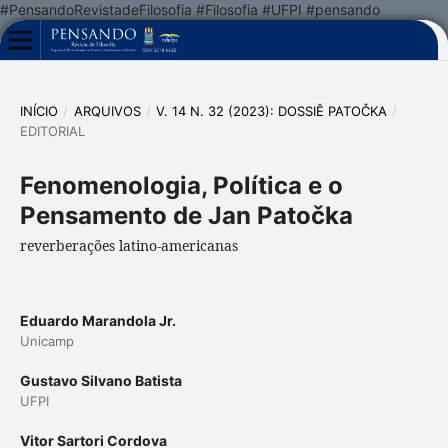
#PensandoRevistadeFilosofia #Filosofia #UFPI #pensando
INÍCIO
/
ARQUIVOS
/
V. 14 N. 32 (2023): DOSSIÊ PATOČKA
/
EDITORIAL
Fenomenologia, Política e o
Pensamento de Jan Patočka
reverberações latino-americanas
Eduardo Marandola Jr.
Unicamp
Gustavo Silvano Batista
UFPI
Vitor Sartori Cordova