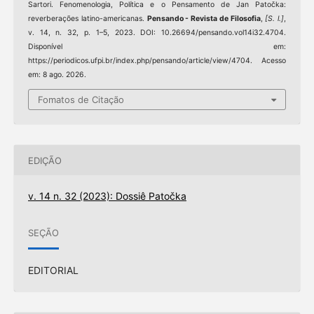
Sartori. Fenomenologia, Política e o Pensamento de Jan Patočka:
reverberações latino-americanas.
Pensando - Revista de Filosofia
,
[S. l.]
,
v. 14, n. 32, p. 1–5, 2023. DOI: 10.26694/pensando.vol14i32.4704.
Disponível em:
https://periodicos.ufpi.br/index.php/pensando/article/view/4704. Acesso
em: 8 ago. 2026.
Fomatos de Citação
EDIÇÃO
v. 14 n. 32 (2023): Dossiê Patočka
SEÇÃO
EDITORIAL