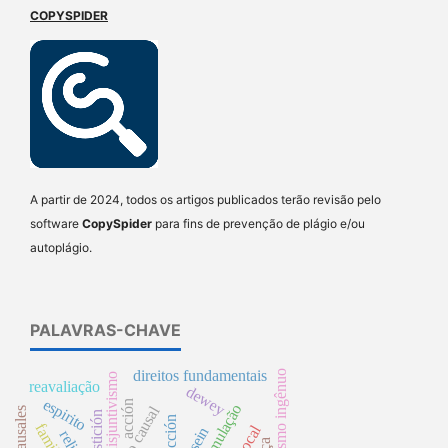
COPYSPIDER
A partir de 2024, todos os artigos publicados terão revisão pelo
software
CopySpider
para fins de prevenção de plágio e/ou
autoplágio.
PALAVRAS-CHAVE
direitos fundamentais
realismo ingênuo
disjuntivismo
reavaliação
dewey
espirito
acción
superstición
dasein