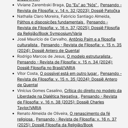
Viviane Zarembski Braga,
Do “Eu” ao “Nós”
,
Pensando -
Revista de Filosofia: v. 14 n. 32 (2023): Dossiê Patočka
Nathalia Claro Moreira, Fabricio Santiago Almeida,
Páthos e disposições fundamentais
,
Pensando -
Revista de Filosofia: v. 16 n. 37 (2025): Dossiê Filosofia
da Religião/Book Symposium/Varia
José Maurício de Carvalho,
Antônio Paim e a filosofia
culturalista
,
Pensando - Revista de Filosofia: v. 15 n. 35
(2024): Dossiê Antero de Quental
Rodrigo Marcos de Jesus,
O modelo estruturalista
,
Pensando - Revista de Filosofia: v. 15 n. 34 (2024):
Dossiê Filosofia no Brasil/VARIA
Vítor Costa,
O possível está em outro lugar
,
Pensando -
Revista de Filosofia: v. 15 n. 35 (2024): Dossiê Antero
de Quental
Vinícius Gomes Casalino,
Crítica do direito no modelo da
Liberdade na Dialética Negativa
,
Pensando - Revista
de Filosofia: v. 16 n. 38 (2025): Dossiê Charles
Taylor/VARIA
Renato Almeida de Oliveira,
O renascimento da fé
religiosa
,
Pensando - Revista de Filosofia: v. 16 n. 37
(2025): Dossiê Filosofia da Religião/Book