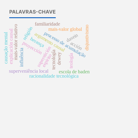
PALAVRAS-CHAVE
familiaridade
mais-valor relativo
disjuntivismo
religión
mais-valor global
explicación causal
processo de acumulação
argumento causal
causação mental
dasein
herança
proyección
acción
superstición
influência
tecnología
dewey
teología
espirito
superveniência local
escola de baden
racionalidade tecnológica