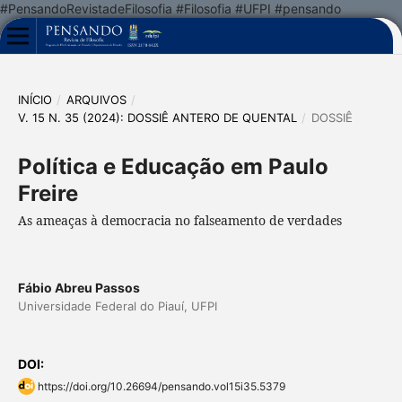
#PensandoRevistadeFilosofia #Filosofia #UFPI #pensando
INÍCIO
/
ARQUIVOS
/
V. 15 N. 35 (2024): DOSSIÊ ANTERO DE QUENTAL
/
DOSSIÊ
Política e Educação em Paulo
Freire
As ameaças à democracia no falseamento de verdades
Fábio Abreu Passos
Universidade Federal do Piauí, UFPI
DOI:
https://doi.org/10.26694/pensando.vol15i35.5379