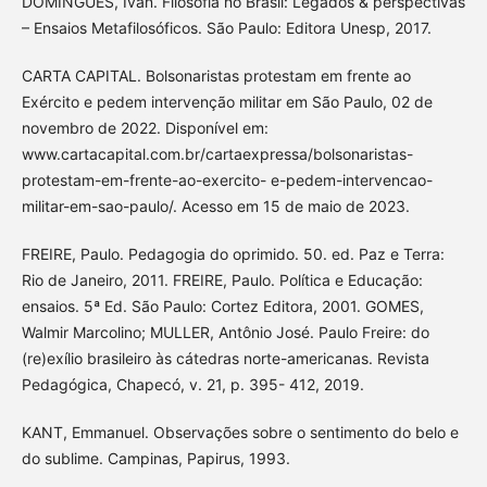
DOMINGUES, Ivan. Filosofia no Brasil: Legados & perspectivas
– Ensaios Metafilosóficos. São Paulo: Editora Unesp, 2017.
CARTA CAPITAL. Bolsonaristas protestam em frente ao
Exército e pedem intervenção militar em São Paulo, 02 de
novembro de 2022. Disponível em:
www.cartacapital.com.br/cartaexpressa/bolsonaristas-
protestam-em-frente-ao-exercito- e-pedem-intervencao-
militar-em-sao-paulo/. Acesso em 15 de maio de 2023.
FREIRE, Paulo. Pedagogia do oprimido. 50. ed. Paz e Terra:
Rio de Janeiro, 2011. FREIRE, Paulo. Política e Educação:
ensaios. 5ª Ed. São Paulo: Cortez Editora, 2001. GOMES,
Walmir Marcolino; MULLER, Antônio José. Paulo Freire: do
(re)exílio brasileiro às cátedras norte-americanas. Revista
Pedagógica, Chapecó, v. 21, p. 395- 412, 2019.
KANT, Emmanuel. Observações sobre o sentimento do belo e
do sublime. Campinas, Papirus, 1993.