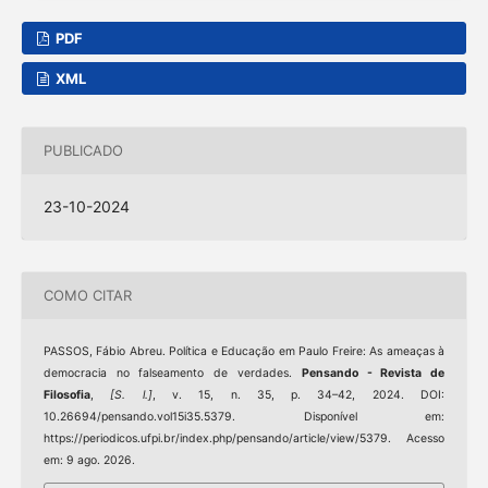
PDF
XML
PUBLICADO
23-10-2024
COMO CITAR
PASSOS, Fábio Abreu. Política e Educação em Paulo Freire: As ameaças à
democracia no falseamento de verdades.
Pensando - Revista de
Filosofia
,
[S. l.]
, v. 15, n. 35, p. 34–42, 2024. DOI:
10.26694/pensando.vol15i35.5379. Disponível em:
https://periodicos.ufpi.br/index.php/pensando/article/view/5379. Acesso
em: 9 ago. 2026.