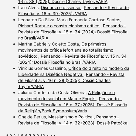
16 n. 38 (2025): Dossiê Charles Taylor/VARIA
Italo Alves,
Discurso e dissenso
,
Pensando - Revista de
Filosofia: v. 16 n. 39 (2025): VARIA
Leonardo Da Silva, Maria Fernanda Cardoso Santos,
Richard Rorty e o construcionismo crítico
,
Pensando -
Revista de Filosofia: v. 15 n. 34 (2024): Dossiê Filosofia
no Brasil/VARIA
Martha Gabrielly Coletto Costa,
Os primeiros
movimentos da crítica lefortiana ao totalitarismo
soviético:
,
Pensando - Revista de Filosofia: v. 15 n. 34
(2024): Dossiê Filosofia no Brasil/VARIA
Vinícius Gomes Casalino,
Crítica do direito no modelo da
Liberdade na Dialética Negativa
,
Pensando - Revista
de Filosofia: v. 16 n. 38 (2025): Dossiê Charles
Taylor/VARIA
Juliano Cordeiro da Costa Oliveira,
A Religião e o
movimento do social em Marx e Engels
,
Pensando -
Revista de Filosofia: v. 16 n. 37 (2025): Dossiê Filosofia
da Religião/Book Symposium/Varia
Oneide Perius,
Messianismo e Política
,
Pensando -
Revista de Filosofia: v. 14 n. 32 (2023): Dossiê Patočka
1
2
3
4
5
6
7
8
9
10
>
>>