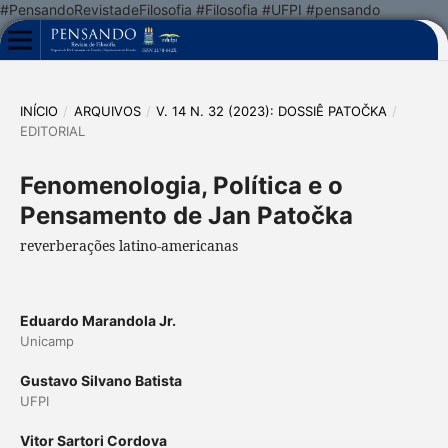
#PensandoRevistadeFilosofia #Filosofia #UFPI #pensando
INÍCIO
/
ARQUIVOS
/
V. 14 N. 32 (2023): DOSSIÊ PATOČKA
/
EDITORIAL
Fenomenologia, Política e o
Pensamento de Jan Patočka
reverberações latino-americanas
Eduardo Marandola Jr.
Unicamp
Gustavo Silvano Batista
UFPI
Vitor Sartori Cordova