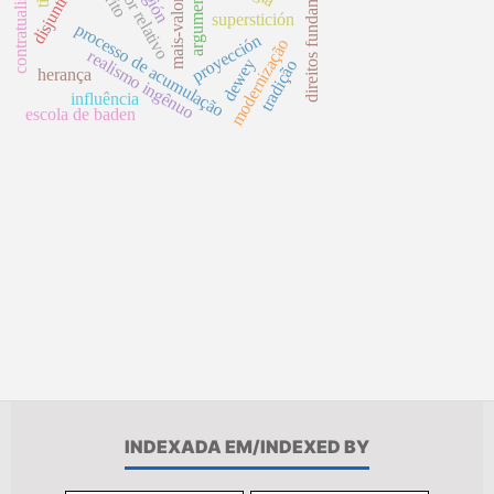
mais-valor relativo
mais-valor global
direitos fundamentais
disjuntivismo
contratualismo
superstición
processo de acumulação
proyección
modernização
realismo ingênuo
dewey
tradição
herança
influência
escola de baden
INDEXADA EM/INDEXED BY