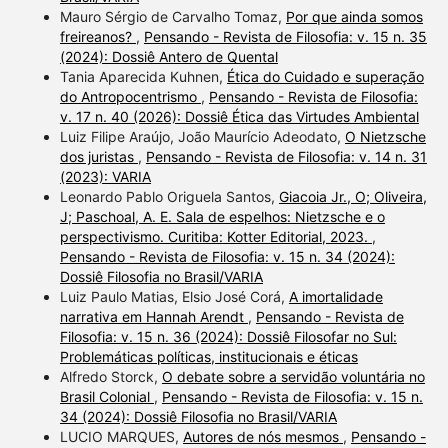
Mauro Sérgio de Carvalho Tomaz,
Por que ainda somos
freireanos?
,
Pensando - Revista de Filosofia: v. 15 n. 35
(2024): Dossiê Antero de Quental
Tania Aparecida Kuhnen,
Ética do Cuidado e superação
do Antropocentrismo
,
Pensando - Revista de Filosofia:
v. 17 n. 40 (2026): Dossiê Ética das Virtudes Ambiental
Luiz Filipe Araújo, João Maurício Adeodato,
O Nietzsche
dos juristas
,
Pensando - Revista de Filosofia: v. 14 n. 31
(2023): VARIA
Leonardo Pablo Origuela Santos,
Giacoia Jr., O; Oliveira,
J; Paschoal, A. E. Sala de espelhos: Nietzsche e o
perspectivismo. Curitiba: Kotter Editorial, 2023.
,
Pensando - Revista de Filosofia: v. 15 n. 34 (2024):
Dossiê Filosofia no Brasil/VARIA
Luiz Paulo Matias, Elsio José Corá,
A imortalidade
narrativa em Hannah Arendt
,
Pensando - Revista de
Filosofia: v. 15 n. 36 (2024): Dossiê Filosofar no Sul:
Problemáticas políticas, institucionais e éticas
Alfredo Storck,
O debate sobre a servidão voluntária no
Brasil Colonial
,
Pensando - Revista de Filosofia: v. 15 n.
34 (2024): Dossiê Filosofia no Brasil/VARIA
LUCIO MARQUES,
Autores de nós mesmos
,
Pensando -