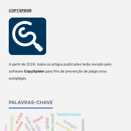
COPYSPIDER
A partir de 2024, todos os artigos publicados terão revisão pelo
software
CopySpider
para fins de prevenção de plágio e/ou
autoplágio.
PALAVRAS-CHAVE
acción
familiaridade
argumento causal
dasein
timología
teología
tecnología
espirito
religión