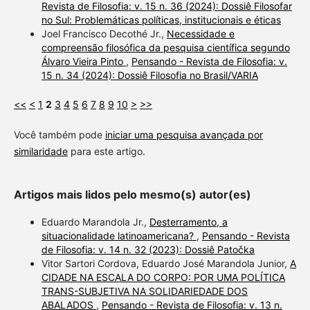
Revista de Filosofia: v. 15 n. 36 (2024): Dossiê Filosofar
no Sul: Problemáticas políticas, institucionais e éticas
Joel Francisco Decothé Jr.,
Necessidade e
compreensão filosófica da pesquisa científica segundo
Álvaro Vieira Pinto
,
Pensando - Revista de Filosofia: v.
15 n. 34 (2024): Dossiê Filosofia no Brasil/VARIA
<<
<
1
2
3
4
5
6
7
8
9
10
>
>>
Você também pode
iniciar uma pesquisa avançada por
similaridade
para este artigo.
Artigos mais lidos pelo mesmo(s) autor(es)
Eduardo Marandola Jr.,
Desterramento, a
situacionalidade latinoamericana?
,
Pensando - Revista
de Filosofia: v. 14 n. 32 (2023): Dossiê Patočka
Vitor Sartori Cordova, Eduardo José Marandola Junior,
A
CIDADE NA ESCALA DO CORPO: POR UMA POLÍTICA
TRANS-SUBJETIVA NA SOLIDARIEDADE DOS
ABALADOS
,
Pensando - Revista de Filosofia: v. 13 n.