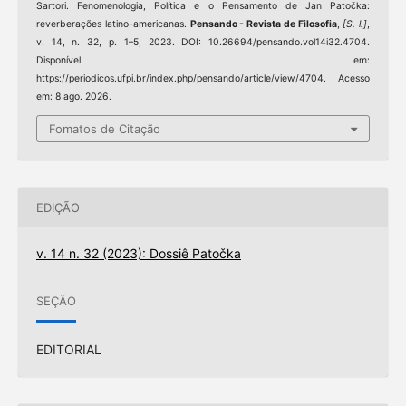
Sartori. Fenomenologia, Política e o Pensamento de Jan Patočka:
reverberações latino-americanas.
Pensando - Revista de Filosofia
,
[S. l.]
,
v. 14, n. 32, p. 1–5, 2023. DOI: 10.26694/pensando.vol14i32.4704.
Disponível em:
https://periodicos.ufpi.br/index.php/pensando/article/view/4704. Acesso
em: 8 ago. 2026.
Fomatos de Citação
EDIÇÃO
v. 14 n. 32 (2023): Dossiê Patočka
SEÇÃO
EDITORIAL