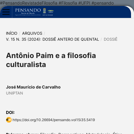
#PensandoRevistadeFilosofia #Filosofia #UFPI #pensando
INÍCIO
/
ARQUIVOS
/
V. 15 N. 35 (2024): DOSSIÊ ANTERO DE QUENTAL
/
DOSSIÊ
Antônio Paim e a filosofia
culturalista
José Maurício de Carvalho
UNIPTAN
DOI:
https://doi.org/10.26694/pensando.vol15i35.5419