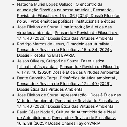
Natacha Muriel Lopez Gallucci,
O encontro da
enunciação filosófica na nossa América
,
Pensando -
Revista de Filosofia: v. 15 n. 36 (2024): Dossiê Filosofar
no Sul: Problemáticas políticas, institucionais e éticas
José Elielton de Sousa,
Uma introdução à etica das
virtudes ambiental
,
Pensando - Revista de Filosofia: v.
17 n. 40 (2026): Dossiê Ética das Virtudes Ambiental
Rodrigo Marcos de Jesus,
O modelo estruturalista
,
Pensando - Revista de Filosofia: v. 15 n. 34 (2024):
Dossiê Filosofia no Brasil/VARIA
Jelson Oliveira, Grégori de Souza,
Fazer justiça
[climática] às plantas
,
Pensando - Revista de Filosofia:
v. 17 n. 40 (2026): Dossiê Ética das Virtudes Ambiental
Dante Carvalho Targa,
Primórdios da ética ambiental
,
Pensando - Revista de Filosofia: v. 17 n. 40 (2026):
Dossiê Ética das Virtudes Ambiental
José Elielton de Sousa,
Apresentação - Dossiê Ética das
Virtudes Ambiental
,
Pensando - Revista de Filosofia: v.
17 n. 40 (2026): Dossiê Ética das Virtudes Ambiental
Paulo César Nodari ,
Cultura da Autenticidade e ideal
de Autenticidade
,
Pensando - Revista de Filosofia: v.
16 n. 38 (2025): Dossiê Charles Taylor/VARIA