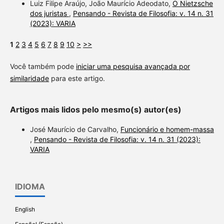
Luiz Filipe Araújo, João Maurício Adeodato,
O Nietzsche
dos juristas
,
Pensando - Revista de Filosofia: v. 14 n. 31
(2023): VARIA
1
2
3
4
5
6
7
8
9
10
>
>>
Você também pode
iniciar uma pesquisa avançada por
similaridade
para este artigo.
Artigos mais lidos pelo mesmo(s) autor(es)
José Maurício de Carvalho,
Funcionário e homem-massa
,
Pensando - Revista de Filosofia: v. 14 n. 31 (2023):
VARIA
IDIOMA
English