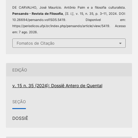
DE CARVALHO, José Maurício. Antônio Paim e a filosofia culturalista.
Pensando - Revista de Filosofia
,
[S. l.]
, v. 15, n. 35, p. 3–11, 2024. DOI:
10.26694/pensando.vol15i35.5419. Disponível em:
https://periodicos.ufpi.br/index.php/pensando/article/view/5419. Acesso
em: 7 ago. 2026.
Fomatos de Citação
EDIÇÃO
v. 15 n. 35 (2024): Dossiê Antero de Quental
SEÇÃO
DOSSIÊ