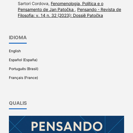
Sartori Cordova,
Fenomenologia, Política e o
Pensamento de Jan Patočka
,
Pensando - Revista de
Filosofia: v. 14 n. 32 (2023): Dossiê Patočka
IDIOMA
English
Español (España)
Português (Brasil)
Français (France)
QUALIS