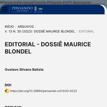
#PensandoRevistadeFilosofia #Filosofia #UFPI #pensando
INÍCIO
/
ARQUIVOS
/
V. 13 N. 30 (2022): DOSSIÊ MAURICE BLONDEL
/
EDITORIAL
EDITORIAL - DOSSIÊ MAURICE
BLONDEL
Gustavo Silvano Batista
DOI:
https://doi.org/10.26694/pensando.vol13i30.4023