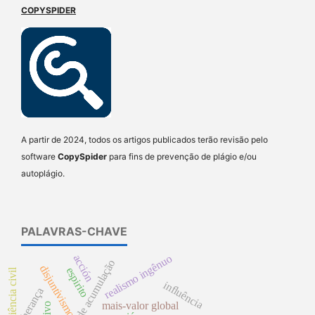
COPYSPIDER
A partir de 2024, todos os artigos publicados terão revisão pelo
software
CopySpider
para fins de prevenção de plágio e/ou
autoplágio.
PALAVRAS-CHAVE
realismo ingênuo
acción
processo de acumulação
disjuntivismo
espirito
desobediência civil
influência
herança
mais-valor global