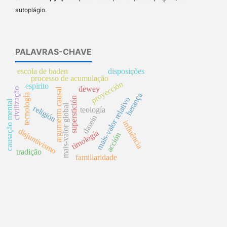
autoplágio.
PALAVRAS-CHAVE
escola de baden
disposições
processo de acumulação
proyección
espirito
dewey
civilização
argumento causal
herança
tecnología
superstición
mais-valor relativo
causação mental
mais-valor global
religión
teología
dasein
influência
disjuntivismo
timología
acción
tradição
familiaridade