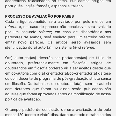
acadêmicas relacionadas ao tema. Publicamos artigos em
português, inglês, francês, espanhol e italiano.
PROCESSO DE AVALIAÇÃO
POR PARES
Cada artigo submetido será avaliado por pelo menos um
referee
e, em caso de parecer não conclusivo, será avaliado
por um segundo
referee
; em caso de discordância nos
pareceres de ambos, será enviado para um terceiro
referee
emitir novo parecer. Os artigos serão avaliados sem
identificação do(a) autor(a), no sistema
blind referee.
O(s) autor(es)(as) deverão ser portadores(as) de título de
doutorado, preferencialmente em filosofia; artigos de
doutorandos em filosofia poderão vir a ser aceitos desde que
em co-autoria com o(a) orientador(a)/co-orientador(a) da tese
ou com docente de programa de pós-graduação stricto sensu
em filosofia. Os trabalhos de doutorando(a)s sem co-autoria
com doutores que foram ou ainda serão publicados são
aqueles que foram aprovados antes da modificação de nossa
política de avaliação.
O tempo padrão de conclusão de uma avaliação é de pelo
menos 120 (cento e vinte) dias, dado que todo o trabalho dos