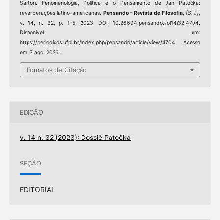
Sartori. Fenomenologia, Política e o Pensamento de Jan Patočka:
reverberações latino-americanas.
Pensando - Revista de Filosofia
,
[S. l.]
,
v. 14, n. 32, p. 1–5, 2023. DOI: 10.26694/pensando.vol14i32.4704.
Disponível em:
https://periodicos.ufpi.br/index.php/pensando/article/view/4704. Acesso
em: 7 ago. 2026.
Fomatos de Citação
EDIÇÃO
v. 14 n. 32 (2023): Dossiê Patočka
SEÇÃO
EDITORIAL