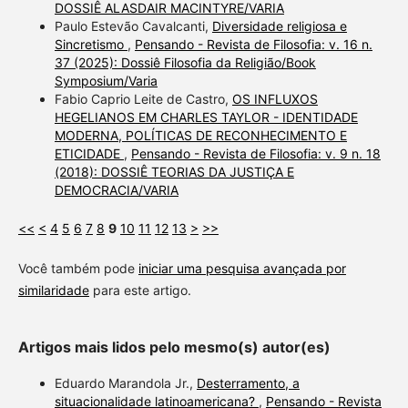
DOSSIÊ ALASDAIR MACINTYRE/VARIA
Paulo Estevão Cavalcanti,
Diversidade religiosa e
Sincretismo
,
Pensando - Revista de Filosofia: v. 16 n.
37 (2025): Dossiê Filosofia da Religião/Book
Symposium/Varia
Fabio Caprio Leite de Castro,
OS INFLUXOS
HEGELIANOS EM CHARLES TAYLOR - IDENTIDADE
MODERNA, POLÍTICAS DE RECONHECIMENTO E
ETICIDADE
,
Pensando - Revista de Filosofia: v. 9 n. 18
(2018): DOSSIÊ TEORIAS DA JUSTIÇA E
DEMOCRACIA/VARIA
<<
<
4
5
6
7
8
9
10
11
12
13
>
>>
Você também pode
iniciar uma pesquisa avançada por
similaridade
para este artigo.
Artigos mais lidos pelo mesmo(s) autor(es)
Eduardo Marandola Jr.,
Desterramento, a
situacionalidade latinoamericana?
,
Pensando - Revista