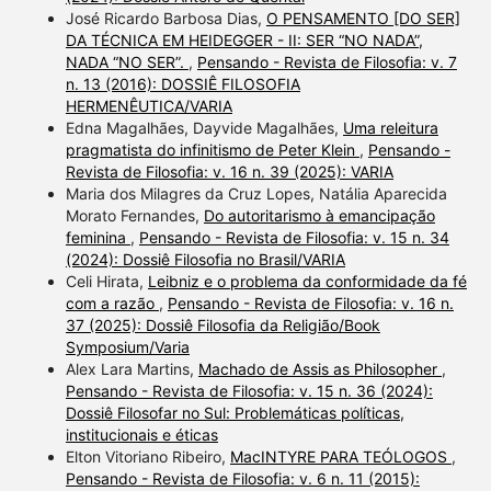
José Ricardo Barbosa Dias,
O PENSAMENTO [DO SER]
DA TÉCNICA EM HEIDEGGER - II: SER “NO NADA”,
NADA “NO SER”.
,
Pensando - Revista de Filosofia: v. 7
n. 13 (2016): DOSSIÊ FILOSOFIA
HERMENÊUTICA/VARIA
Edna Magalhães, Dayvide Magalhães,
Uma releitura
pragmatista do infinitismo de Peter Klein
,
Pensando -
Revista de Filosofia: v. 16 n. 39 (2025): VARIA
Maria dos Milagres da Cruz Lopes, Natália Aparecida
Morato Fernandes,
Do autoritarismo à emancipação
feminina
,
Pensando - Revista de Filosofia: v. 15 n. 34
(2024): Dossiê Filosofia no Brasil/VARIA
Celi Hirata,
Leibniz e o problema da conformidade da fé
com a razão
,
Pensando - Revista de Filosofia: v. 16 n.
37 (2025): Dossiê Filosofia da Religião/Book
Symposium/Varia
Alex Lara Martins,
Machado de Assis as Philosopher
,
Pensando - Revista de Filosofia: v. 15 n. 36 (2024):
Dossiê Filosofar no Sul: Problemáticas políticas,
institucionais e éticas
Elton Vitoriano Ribeiro,
MacINTYRE PARA TEÓLOGOS
,
Pensando - Revista de Filosofia: v. 6 n. 11 (2015):