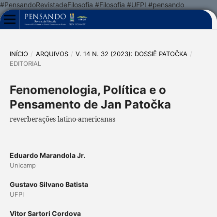
#PensandoRevistadeFilosofia #Filosofia #UFPI #pensando
INÍCIO
/
ARQUIVOS
/
V. 14 N. 32 (2023): DOSSIÊ PATOČKA
/
EDITORIAL
Fenomenologia, Política e o
Pensamento de Jan Patočka
reverberações latino-americanas
Eduardo Marandola Jr.
Unicamp
Gustavo Silvano Batista
UFPI
Vitor Sartori Cordova