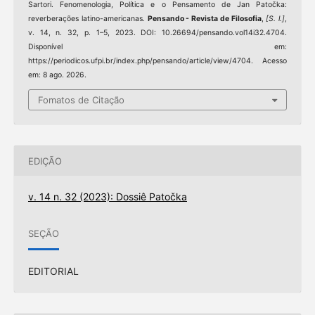
Sartori. Fenomenologia, Política e o Pensamento de Jan Patočka:
reverberações latino-americanas.
Pensando - Revista de Filosofia
,
[S. l.]
,
v. 14, n. 32, p. 1–5, 2023. DOI: 10.26694/pensando.vol14i32.4704.
Disponível em:
https://periodicos.ufpi.br/index.php/pensando/article/view/4704. Acesso
em: 8 ago. 2026.
Fomatos de Citação
EDIÇÃO
v. 14 n. 32 (2023): Dossiê Patočka
SEÇÃO
EDITORIAL