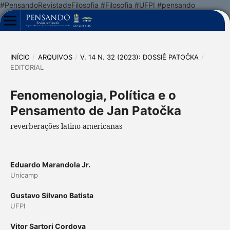
#PensandoRevistadeFilosofia #Filosofia #UFPI #pensando
INÍCIO
/
ARQUIVOS
/
V. 14 N. 32 (2023): DOSSIÊ PATOČKA
/
EDITORIAL
Fenomenologia, Política e o
Pensamento de Jan Patočka
reverberações latino-americanas
Eduardo Marandola Jr.
Unicamp
Gustavo Silvano Batista
UFPI
Vitor Sartori Cordova