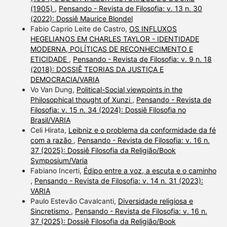
(1905)
,
Pensando - Revista de Filosofia: v. 13 n. 30
(2022): Dossiê Maurice Blondel
Fabio Caprio Leite de Castro,
OS INFLUXOS
HEGELIANOS EM CHARLES TAYLOR - IDENTIDADE
MODERNA, POLÍTICAS DE RECONHECIMENTO E
ETICIDADE
,
Pensando - Revista de Filosofia: v. 9 n. 18
(2018): DOSSIÊ TEORIAS DA JUSTIÇA E
DEMOCRACIA/VARIA
Vo Van Dung,
Political-Social viewpoints in the
Philosophical thought of Xunzi
,
Pensando - Revista de
Filosofia: v. 15 n. 34 (2024): Dossiê Filosofia no
Brasil/VARIA
Celi Hirata,
Leibniz e o problema da conformidade da fé
com a razão
,
Pensando - Revista de Filosofia: v. 16 n.
37 (2025): Dossiê Filosofia da Religião/Book
Symposium/Varia
Fabiano Incerti,
Édipo entre a voz, a escuta e o caminho
,
Pensando - Revista de Filosofia: v. 14 n. 31 (2023):
VARIA
Paulo Estevão Cavalcanti,
Diversidade religiosa e
Sincretismo
,
Pensando - Revista de Filosofia: v. 16 n.
37 (2025): Dossiê Filosofia da Religião/Book