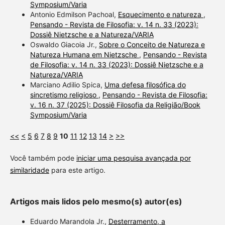
Symposium/Varia
Antonio Edmilson Pachoal,
Esquecimento e natureza
,
Pensando - Revista de Filosofia: v. 14 n. 33 (2023):
Dossiê Nietzsche e a Natureza/VARIA
Oswaldo Giacoia Jr.,
Sobre o Conceito de Natureza e
Natureza Humana em Nietzsche
,
Pensando - Revista
de Filosofia: v. 14 n. 33 (2023): Dossiê Nietzsche e a
Natureza/VARIA
Marciano Adilio Spica,
Uma defesa filosófica do
sincretismo religioso
,
Pensando - Revista de Filosofia:
v. 16 n. 37 (2025): Dossiê Filosofia da Religião/Book
Symposium/Varia
<<
<
5
6
7
8
9
10
11
12
13
14
>
>>
Você também pode
iniciar uma pesquisa avançada por
similaridade
para este artigo.
Artigos mais lidos pelo mesmo(s) autor(es)
Eduardo Marandola Jr.,
Desterramento, a