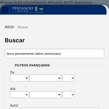
#PensandoRevistadeFilosofia #Filosofia #UFPI #pensando
INÍCIO
/
Buscar
Buscar
FILTROS AVANÇADOS
De
Até
Autor