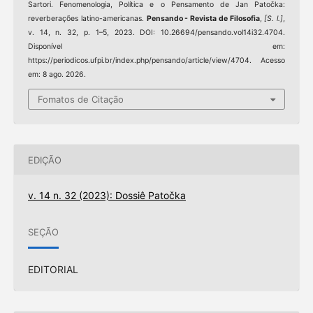
Sartori. Fenomenologia, Política e o Pensamento de Jan Patočka:
reverberações latino-americanas.
Pensando - Revista de Filosofia
,
[S. l.]
,
v. 14, n. 32, p. 1–5, 2023. DOI: 10.26694/pensando.vol14i32.4704.
Disponível em:
https://periodicos.ufpi.br/index.php/pensando/article/view/4704. Acesso
em: 8 ago. 2026.
Fomatos de Citação
EDIÇÃO
v. 14 n. 32 (2023): Dossiê Patočka
SEÇÃO
EDITORIAL