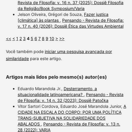
Revista de Filosofia: v. 16 n. 37 (2025): Dossiê Filosofia
da Religião/Book Symposium/Varia
Jelson Oliveira, Grégori de Souza,
Fazer justiça
[climática] às plantas
,
Pensando - Revista de Filosofia:
v. 17 n. 40 (2026): Dossiê Ética das Virtudes Ambiental
<<
<
1
2
3
4
5
6
7
8
9
10
>
>>
Você também pode
iniciar uma pesquisa avançada por
similaridade
para este artigo.
Artigos mais lidos pelo mesmo(s) autor(es)
Eduardo Marandola Jr.,
Desterramento, a
situacionalidade latinoamericana?
,
Pensando - Revista
de Filosofia: v. 14 n. 32 (2023): Dossiê Patočka
Vitor Sartori Cordova, Eduardo José Marandola Junior,
A
CIDADE NA ESCALA DO CORPO: POR UMA POLÍTICA
TRANS-SUBJETIVA NA SOLIDARIEDADE DOS
ABALADOS
,
Pensando - Revista de Filosofia: v. 13 n.
28 (2022): VARIA