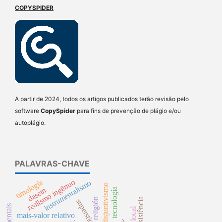
COPYSPIDER
A partir de 2024, todos os artigos publicados terão revisão pelo
software
CopySpider
para fins de prevenção de plágio e/ou
autoplágio.
PALAVRAS-CHAVE
realismo ingênuo
timología
instrumentalismo
disjuntivismo
dasein
tecnología
religión
superstición
mais-valor relativo