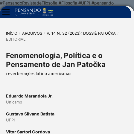
#PensandoRevistadeFilosofia #Filosofia #UFPI #pensando
INÍCIO
/
ARQUIVOS
/
V. 14 N. 32 (2023): DOSSIÊ PATOČKA
/
EDITORIAL
Fenomenologia, Política e o
Pensamento de Jan Patočka
reverberações latino-americanas
Eduardo Marandola Jr.
Unicamp
Gustavo Silvano Batista
UFPI
Vitor Sartori Cordova