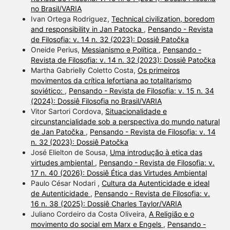
no Brasil/VARIA
Ivan Ortega Rodriguez,
Technical civilization, boredom
and responsibility in Jan Patocka
,
Pensando - Revista
de Filosofia: v. 14 n. 32 (2023): Dossiê Patočka
Oneide Perius,
Messianismo e Política
,
Pensando -
Revista de Filosofia: v. 14 n. 32 (2023): Dossiê Patočka
Martha Gabrielly Coletto Costa,
Os primeiros
movimentos da crítica lefortiana ao totalitarismo
soviético:
,
Pensando - Revista de Filosofia: v. 15 n. 34
(2024): Dossiê Filosofia no Brasil/VARIA
Vitor Sartori Cordova,
Situacionalidade e
circunstancialidade sob a perspectiva do mundo natural
de Jan Patočka
,
Pensando - Revista de Filosofia: v. 14
n. 32 (2023): Dossiê Patočka
José Elielton de Sousa,
Uma introdução à etica das
virtudes ambiental
,
Pensando - Revista de Filosofia: v.
17 n. 40 (2026): Dossiê Ética das Virtudes Ambiental
Paulo César Nodari ,
Cultura da Autenticidade e ideal
de Autenticidade
,
Pensando - Revista de Filosofia: v.
16 n. 38 (2025): Dossiê Charles Taylor/VARIA
Juliano Cordeiro da Costa Oliveira,
A Religião e o
movimento do social em Marx e Engels
,
Pensando -