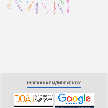
instrumentalismo
proyección
civilização
espirito
herança
religión
teología
INDEXADA EM/INDEXED BY