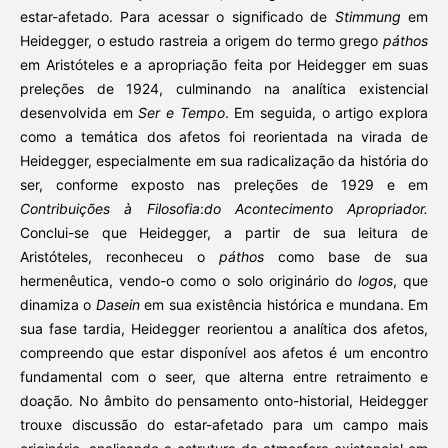
estar-afetado. Para acessar o significado de
Stimmung
em
Heidegger, o estudo rastreia a origem do termo grego
páthos
em Aristóteles e a apropriação feita por Heidegger em suas
preleções de 1924, culminando na analítica existencial
desenvolvida em
Ser e Tempo
. Em seguida, o artigo explora
como a temática dos afetos foi reorientada na virada de
Heidegger, especialmente em sua radicalização da história do
ser, conforme exposto nas preleções de 1929 e em
Contribuições à Filosofia
:
do Acontecimento Apropriador.
Conclui-se que Heidegger, a partir de sua leitura de
Aristóteles, reconheceu o
páthos
como base de sua
hermenêutica, vendo-o como o solo originário do
logos
, que
dinamiza o
Dasein
em sua existência histórica e mundana. Em
sua fase tardia, Heidegger reorientou a analítica dos afetos,
compreendo que estar disponível aos afetos é um encontro
fundamental com o seer, que alterna entre retraimento e
doação. No âmbito do pensamento onto-historial, Heidegger
trouxe discussão do estar-afetado para um campo mais