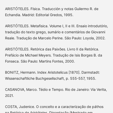
ARISTÓTELES. Física. Traducción y notas Guilermo R. de
Echandia. Madrid: Editorial Gredos, 1995.
ARISTÓTELES. Metafisica. Volume I, II e III. Ensaio introdutório,
tradução do texto grego, sumário e comentários de Giovanni
Reale. Tradução de Marcelo Perine. São Paulo: Loyola, 2002.
ARISTÓTELES. Retórica das Paixões. Livro II da Retórica.
Prefácio de Michael Meyers. Tradução de Isis Borges B. da
Fonseca. São Paulo: Martins Fontes, 2000.
BONITZ, Hermann. Index Aristotelicus [1870]. Darmstadt:
Wissenschaftliche Buchgesellschaft, p. 555-557, 1955.
CASANOVA, Marco. Tédio e Tempo. Rio de Janeiro: Via Verita,
2021.
COSTA, Judenice. O conceito e a caracterização de páthos
na Retórica de Aristóteles. Dissertação (Mestrado em