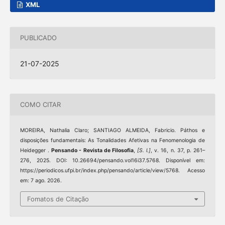
XML
PUBLICADO
21-07-2025
COMO CITAR
MOREIRA, Nathalia Claro; SANTIAGO ALMEIDA, Fabricio. Páthos e
disposições fundamentais: As Tonalidades Afetivas na Fenomenologia de
Heidegger .
Pensando - Revista de Filosofia
,
[S. l.]
, v. 16, n. 37, p. 261–
276, 2025. DOI: 10.26694/pensando.vol16i37.5768. Disponível em:
https://periodicos.ufpi.br/index.php/pensando/article/view/5768. Acesso
em: 7 ago. 2026.
Fomatos de Citação