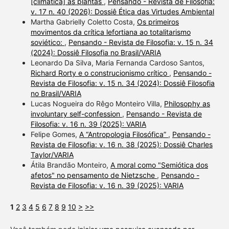
[climática] às plantas
,
Pensando - Revista de Filosofia:
v. 17 n. 40 (2026): Dossiê Ética das Virtudes Ambiental
Martha Gabrielly Coletto Costa,
Os primeiros
movimentos da crítica lefortiana ao totalitarismo
soviético:
,
Pensando - Revista de Filosofia: v. 15 n. 34
(2024): Dossiê Filosofia no Brasil/VARIA
Leonardo Da Silva, Maria Fernanda Cardoso Santos,
Richard Rorty e o construcionismo crítico
,
Pensando -
Revista de Filosofia: v. 15 n. 34 (2024): Dossiê Filosofia
no Brasil/VARIA
Lucas Nogueira do Rêgo Monteiro Villa,
Philosophy as
involuntary self-confession
,
Pensando - Revista de
Filosofia: v. 16 n. 39 (2025): VARIA
Felipe Gomes,
A “Antropologia Filosófica”
,
Pensando -
Revista de Filosofia: v. 16 n. 38 (2025): Dossiê Charles
Taylor/VARIA
Átila Brandão Monteiro,
A moral como "Semiótica dos
afetos" no pensamento de Nietzsche
,
Pensando -
Revista de Filosofia: v. 16 n. 39 (2025): VARIA
1
2
3
4
5
6
7
8
9
10
>
>>