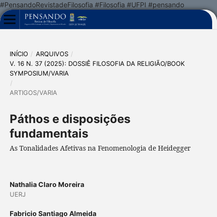
#PensandoRevistadeFilosofia #Filosofia #UFPI #pensando
INÍCIO
/
ARQUIVOS
/
V. 16 N. 37 (2025): DOSSIÊ FILOSOFIA DA RELIGIÃO/BOOK
SYMPOSIUM/VARIA
/
ARTIGOS/VARIA
Páthos e disposições
fundamentais
As Tonalidades Afetivas na Fenomenologia de Heidegger
Nathalia Claro Moreira
UERJ
Fabricio Santiago Almeida