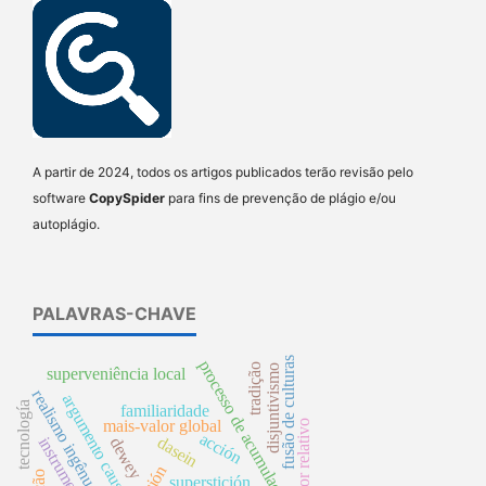
A partir de 2024, todos os artigos publicados terão revisão pelo
software
CopySpider
para fins de prevenção de plágio e/ou
autoplágio.
PALAVRAS-CHAVE
fusão de culturas
processo de acumulação
tradição
disjuntivismo
superveniência local
realismo ingênuo
argumento causal
tecnología
familiaridade
mais-valor global
mais-valor relativo
acción
dasein
dewey
superstición