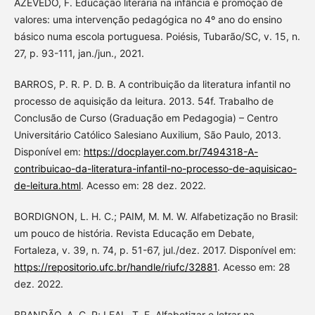
AZEVEDO, F. Educação literária na infância e promoção de
valores: uma intervenção pedagógica no 4º ano do ensino
básico numa escola portuguesa. Poiésis, Tubarão/SC, v. 15, n.
27, p. 93-111, jan./jun., 2021.
BARROS, P. R. P. D. B. A contribuição da literatura infantil no
processo de aquisição da leitura. 2013. 54f. Trabalho de
Conclusão de Curso (Graduação em Pedagogia) – Centro
Universitário Católico Salesiano Auxilium, São Paulo, 2013.
Disponível em:
https://docplayer.com.br/7494318-A-
contribuicao-da-literatura-infantil-no-processo-de-aquisicao-
de-leitura.html
. Acesso em: 28 dez. 2022.
BORDIGNON, L. H. C.; PAIM, M. M. W. Alfabetização no Brasil:
um pouco de história. Revista Educação em Debate,
Fortaleza, v. 39, n. 74, p. 51-67, jul./dez. 2017. Disponível em:
https://repositorio.ufc.br/handle/riufc/32881
. Acesso em: 28
dez. 2022.
BRANDÃO, A. C. P; LEAL, T. F. Alfabetizar e letrar na