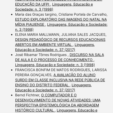
EDUCAÇÃO DA UFPI
,
Linguagens, Educação e
Sociedade: n. 3 (1998)
Maria das Graças targino, Cristiane Portela de Carvalho,
ESTUDO EXPLORATÓRIO DAS IMAGENS DO NATAL NA
MÍDIA PIAUIENSE
,
Linguagens, Educação e Sociedade:
n. 3 (1998)
ELENA MARIA MALLMANN, JULIANA SALES JACQUES,
DESIGN PEDAGÓGICO DE RECURSOS EDUCACIONAIS
ABERTOS EM AMBIENTE VIRTUAL
,
Linguagens,
Educação e Sociedade: n. 37 (2017)
José Ribamar Tôrres Rodrigues ,
DISCURSO NA SALA
DE AULA E O PROCESSO DE CONHECIMENTO
,
Linguagens, Educação e Sociedade: n. 3 (1998)
FRANCISCA BONFIM DE MATOS RODRIGUES, LARISSA
PEREIRA GONÇALVES,
A AVALIAÇÃO DO ALUNO
SURDO EM CLASSE INCLUSIVA NA REDE PÚBLICA DE
ENSINO DO DISTRITO FEDERAL
,
Linguagens,
Educação e Sociedade: n. 37 (2017)
Bernd Fichtner,
O COMPUTADOR E O
DESENVOLVIMIENTO DE NOVAS ATIVIDADES: UMA
PERSPECTIVA EPISTEMOLÓGICA DA ABORDAGEM
HISTÓRICO CULTURAL
,
Linguagens, Educação e