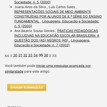
Sociedade: n. 5 (2000)
Joana Aires da Silva , Luís Carlos Sales ,
REPRESENTAÇÕES SOCIAIS DE MEIO AMBIENTE
CONSTRUÍDAS POR ALUNOS DE 8.ª SÉRIE DO ENSINO
FUNDAMENTAL
,
Linguagens, Educação e Sociedade:
n. 5 (2000)
Ana Beatriz Sousa Gomes ,
PRATICAS PEDAGÓGICAS
INCLUSIVAS NA EDUCAÇÃO ESCOLAR BRASILEIRA: A
QUESTÃO DOS (AS) NEGROS (AS)
,
Linguagens,
Educação e Sociedade: n. 7 (2002)
<<
<
30
31
32
33
34
35
36
>
>>
Você também pode
iniciar uma pesquisa avançada por
similaridade
para este artigo.
ENVIAR SUBMISSÃO