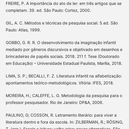
FREIRE, P. A importância do ato de ler: em três artigos que se
completam. 39. ed. São Paulo: Cortez, 2000.
GIL, A. C. Métodos e técnicas de pesquisa social. 5.ed. São
Paulo: Atlas, 1999.
GOBBO, G. R. R. O desenvolvimento da imaginação infantil
mediado por gêneros discursivos e objetivado em desenhos e
brincadeiras de papéis sociais. 2018. 211 f. Tese (Doutorado
em Educação) – Universidade Estadual Paulista, Marília, 2018.
LIMA, S. P.; BECALLI, F. Z. Literatura infantil na alfabetização:
apontamentos teórico-metodológicos. Vitória: IFES, 2018.
MOREIRA, H.; CALEFFE, L. G. Metodologia da pesquisa para o
professor pesquisador. Rio de Janeiro: DP&A, 2006.
PAULINO, G; COSSON, R. Letramento literário: para viver a
literatura dentro e fora da escola. In: ZILBERMAN, R.; RÖSING,
T. (org.). Escola e leitura: velha crise; novas alternativas. São