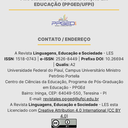
EDUCAÇÃO (PPGED/UFPI)
CONTATO / ENDEREÇO
A Revista
Linguagens, Educação e Sociedade
- LES
ISSN
: 1518-0743 |
e-ISSN
: 2526-8449 |
Prefixo DOI
: 10.26694
|
Qualis:
A2
Universidade Federal do Piauí, Campus Universitário Ministro
Petrônio Portella
Centro de Ciências da Educação, Programa de Pós-Graduação
em Educação - PPGEd
Bairro: Ininga, CEP: 64049-550, Teresina - PI
E-mail:
revistales.ppged@ufpi.edu.br
A Revista
Linguagens, Educação e Sociedade
- LES esta
Licenciado com
Creative Attribution 4.0 International (CC BY
4.0)