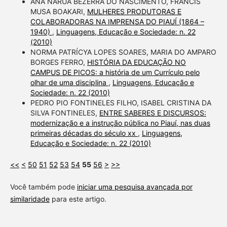
ANA NARUA BEZERRA DO NASCIMENTO, FRANCIS
MUSA BOAKARI,
MULHERES PRODUTORAS E
COLABORADORAS NA IMPRENSA DO PIAUÍ (1864 –
1940)
,
Linguagens, Educação e Sociedade: n. 22
(2010)
NORMA PATRÍCYA LOPES SOARES, MARIA DO AMPARO
BORGES FERRO,
HISTÓRIA DA EDUCAÇÃO NO
CAMPUS DE PICOS: a história de um Currículo pelo
olhar de uma disciplina
,
Linguagens, Educação e
Sociedade: n. 22 (2010)
PEDRO PIO FONTINELES FILHO, ISABEL CRISTINA DA
SILVA FONTINELES,
ENTRE SABERES E DISCURSOS:
modernização e a instrução pública no Piauí, nas duas
primeiras décadas do século xx
,
Linguagens,
Educação e Sociedade: n. 22 (2010)
<<
<
50
51
52
53
54
55
56
>
>>
Você também pode
iniciar uma pesquisa avançada por
similaridade
para este artigo.