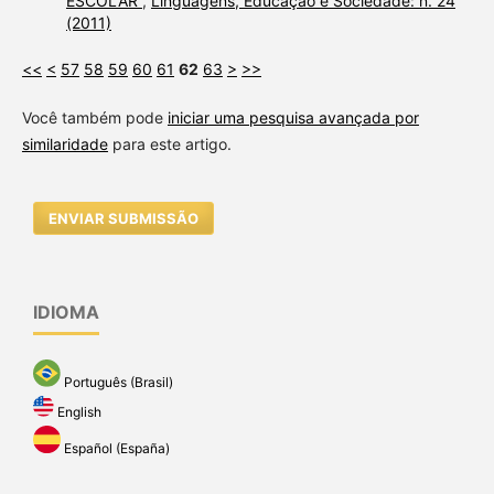
ESCOLAR
,
Linguagens, Educação e Sociedade: n. 24
(2011)
<<
<
57
58
59
60
61
62
63
>
>>
Você também pode
iniciar uma pesquisa avançada por
similaridade
para este artigo.
ENVIAR SUBMISSÃO
IDIOMA
Português (Brasil)
English
Español (España)