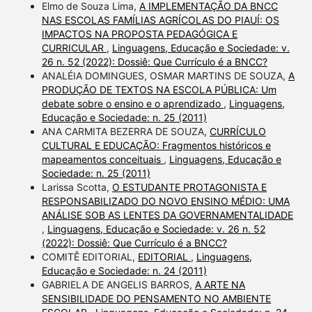
Elmo de Souza Lima,
A IMPLEMENTAÇÃO DA BNCC
NAS ESCOLAS FAMÍLIAS AGRÍCOLAS DO PIAUÍ: OS
IMPACTOS NA PROPOSTA PEDAGÓGICA E
CURRICULAR
,
Linguagens, Educação e Sociedade: v.
26 n. 52 (2022): Dossiê: Que Currículo é a BNCC?
ANALÉIA DOMINGUES, OSMAR MARTINS DE SOUZA,
A
PRODUÇÃO DE TEXTOS NA ESCOLA PÚBLICA: Um
debate sobre o ensino e o aprendizado
,
Linguagens,
Educação e Sociedade: n. 25 (2011)
ANA CARMITA BEZERRA DE SOUZA,
CURRÍCULO
CULTURAL E EDUCAÇÃO: Fragmentos históricos e
mapeamentos conceituais
,
Linguagens, Educação e
Sociedade: n. 25 (2011)
Larissa Scotta,
O ESTUDANTE PROTAGONISTA E
RESPONSABILIZADO DO NOVO ENSINO MÉDIO: UMA
ANÁLISE SOB AS LENTES DA GOVERNAMENTALIDADE
,
Linguagens, Educação e Sociedade: v. 26 n. 52
(2022): Dossiê: Que Currículo é a BNCC?
COMITÊ EDITORIAL,
EDITORIAL
,
Linguagens,
Educação e Sociedade: n. 24 (2011)
GABRIELA DE ANGELIS BARROS,
A ARTE NA
SENSIBILIDADE DO PENSAMENTO NO AMBIENTE