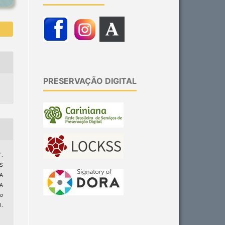
PRESERVAÇÃO DIGITAL
T.
S
A
A
ão
.