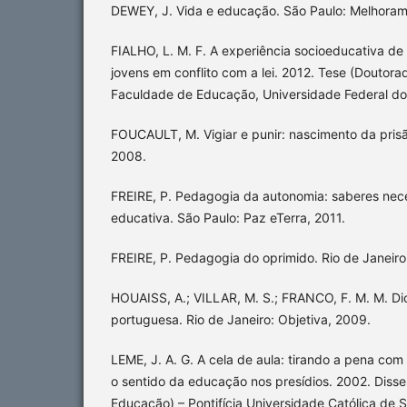
DEWEY, J. Vida e educação. São Paulo: Melhoram
FIALHO, L. M. F. A experiência socioeducativa de
jovens em conflito com a lei. 2012. Tese (Doutor
Faculdade de Educação, Universidade Federal do 
FOUCAULT, M. Vigiar e punir: nascimento da prisã
2008.
FREIRE, P. Pedagogia da autonomia: saberes nece
educativa. São Paulo: Paz eTerra, 2011.
FREIRE, P. Pedagogia do oprimido. Rio de Janeiro
HOUAISS, A.; VILLAR, M. S.; FRANCO, F. M. M. Dic
portuguesa. Rio de Janeiro: Objetiva, 2009.
LEME, J. A. G. A cela de aula: tirando a pena com
o sentido da educação nos presídios. 2002. Diss
Educação) – Pontifícia Universidade Católica de 