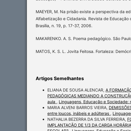
MAEYER, M. Na prisão existe a perspectiva da e
Alfabetização e Cidadania. Revista de Educação 
Brasília, n. 19, p. 17-37, 2006.
MAKARENKO. A. S. Poema pedagógico. São Paulo: 
MATOS, K. S. L. Jovita Feitosa. Fortaleza: Demócr
Artigos Semelhantes
ELIANA DE SOUSA ALENCAR,
A FORMAÇÃO
PEDAGÓGICAS MEDIANDO A CONSTRUÇÃO D
aula
,
Linguagens, Educação e Sociedade: n
MARIA ALVENI BARROS VIEIRA,
DEMISSÕES
entre loucos, inábeis e adúlteras
,
Linguage
NATHALIA BEZERRA DA SILVA FERREIRA,
F
IMPLANTAÇÃO DE 1/3 DA CARGA HORÁRI
ESCOLAR?
,
Linguagens, Educação e Socie