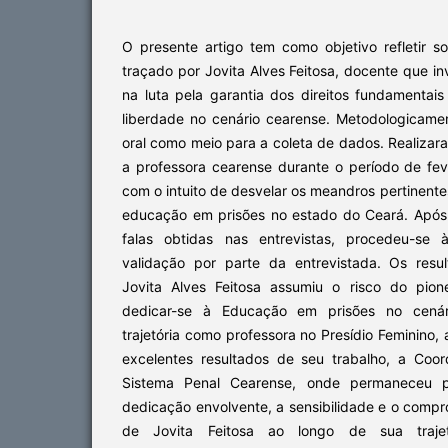
O presente artigo tem como objetivo refletir s
traçado por Jovita Alves Feitosa, docente que in
na luta pela garantia dos direitos fundamentai
liberdade no cenário cearense. Metodologicament
oral como meio para a coleta de dados. Realizar
a professora cearense durante o período de fev
com o intuito de desvelar os meandros pertinente
educação em prisões no estado do Ceará. Após 
falas obtidas nas entrevistas, procedeu-se à
validação por parte da entrevistada. Os res
Jovita Alves Feitosa assumiu o risco do pio
dedicar-se à Educação em prisões no cenári
trajetória como professora no Presídio Feminino,
excelentes resultados de seu trabalho, a Coo
Sistema Penal Cearense, onde permaneceu 
dedicação envolvente, a sensibilidade e o comp
de Jovita Feitosa ao longo de sua trajetó