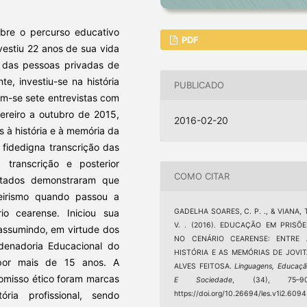
obre o percurso educativo
PDF
vestiu 22 anos de sua vida
s das pessoas privadas de
e, investiu-se na história
PUBLICADO
am-se sete entrevistas com
ereiro a outubro de 2015,
2016-02-20
s à história e à memória da
fidedigna transcrição das
 transcrição e posterior
COMO CITAR
ultados demonstraram que
neirismo quando passou a
GADELHA SOARES, C. P. ., & VIANA, 
o cearense. Iniciou sua
V. . (2016). EDUCAÇÃO EM PRISÕE
 assumindo, em virtude dos
NO CENÁRIO CEARENSE: ENTRE 
rdenadoria Educacional do
HISTÓRIA E AS MEMÓRIAS DE JOVIT
por mais de 15 anos. A
ALVES FEITOSA.
Linguagens, Educaç
romisso ético foram marcas
E Sociedade
, (34), 75–90
https://doi.org/10.26694/les.v1i2.6094
ria profissional, sendo