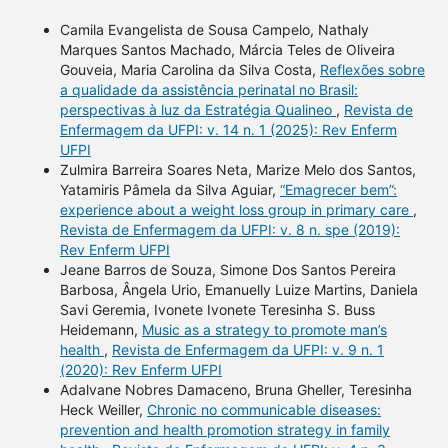
Camila Evangelista de Sousa Campelo, Nathaly
Marques Santos Machado, Márcia Teles de Oliveira
Gouveia, Maria Carolina da Silva Costa,
Reflexões sobre
a qualidade da assistência perinatal no Brasil:
perspectivas à luz da Estratégia Qualineo
,
Revista de
Enfermagem da UFPI: v. 14 n. 1 (2025): Rev Enferm
UFPI
Zulmira Barreira Soares Neta, Marize Melo dos Santos,
Yatamiris Pâmela da Silva Aguiar,
“Emagrecer bem”:
experience about a weight loss group in primary care
,
Revista de Enfermagem da UFPI: v. 8 n. spe (2019):
Rev Enferm UFPI
Jeane Barros de Souza, Simone Dos Santos Pereira
Barbosa, Ângela Urio, Emanuelly Luize Martins, Daniela
Savi Geremia, Ivonete Ivonete Teresinha S. Buss
Heidemann,
Music as a strategy to promote man’s
health
,
Revista de Enfermagem da UFPI: v. 9 n. 1
(2020): Rev Enferm UFPI
Adalvane Nobres Damaceno, Bruna Gheller, Teresinha
Heck Weiller,
Chronic no communicable diseases:
prevention and health promotion strategy in family