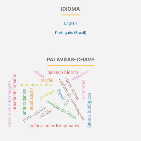
IDIOMA
English
Português (Brasil)
PALAVRAS-CHAVE
atitude
vestuário
balanço hídrico
jornada de trabalho
riscos físicos
cuidado de enfermagem
reação
economia
serviço de enfermagem
alimentos naturais
etiologia
fígado
atualização
antioxidantes
fatores biológicos
rins
nutrição do idoso
prata coloidal
suicídio
práticas interdisciplinares