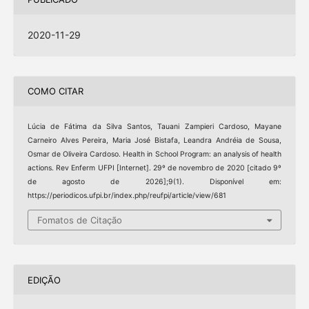
2020-11-29
COMO CITAR
Lúcia de Fátima da Silva Santos, Tauani Zampieri Cardoso, Mayane
Carneiro Alves Pereira, Maria José Bistafa, Leandra Andréia de Sousa,
Osmar de Oliveira Cardoso. Health in School Program: an analysis of health
actions. Rev Enferm UFPI [Internet]. 29º de novembro de 2020 [citado 9º
de agosto de 2026];9(1). Disponível em:
https://periodicos.ufpi.br/index.php/reufpi/article/view/681
Fomatos de Citação
EDIÇÃO