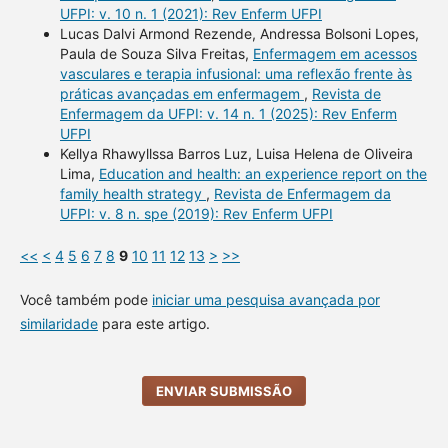
UFPI: v. 10 n. 1 (2021): Rev Enferm UFPI
Lucas Dalvi Armond Rezende, Andressa Bolsoni Lopes,
Paula de Souza Silva Freitas,
Enfermagem em acessos
vasculares e terapia infusional: uma reflexão frente às
práticas avançadas em enfermagem
,
Revista de
Enfermagem da UFPI: v. 14 n. 1 (2025): Rev Enferm
UFPI
Kellya Rhawyllssa Barros Luz, Luisa Helena de Oliveira
Lima,
Education and health: an experience report on the
family health strategy
,
Revista de Enfermagem da
UFPI: v. 8 n. spe (2019): Rev Enferm UFPI
<<
<
4
5
6
7
8
9
10
11
12
13
>
>>
Você também pode
iniciar uma pesquisa avançada por
similaridade
para este artigo.
ENVIAR SUBMISSÃO