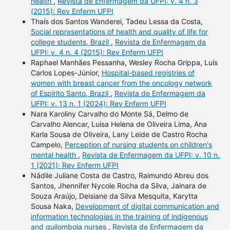
health
,
Revista de Enfermagem da UFPI: v. 4 n. 3
(2015): Rev Enferm UFPI
Thaís dos Santos Wanderei, Tadeu Lessa da Costa,
Social representations of health and quality of life for
college students, Brazil
,
Revista de Enfermagem da
UFPI: v. 4 n. 4 (2015): Rev Enferm UFPI
Raphael Manhães Pessanha, Wesley Rocha Grippa, Luís
Carlos Lopes-Júnior,
Hospital-based registries of
women with breast cancer from the oncology network
of Espírito Santo, Brazil
,
Revista de Enfermagem da
UFPI: v. 13 n. 1 (2024): Rev Enferm UFPI
Nara Karoliny Carvalho do Monte Sá, Delmo de
Carvalho Alencar, Luisa Helena de Oliveira Lima, Ana
Karla Sousa de Oliveira, Lany Leide de Castro Rocha
Campelo,
Perception of nursing students on children's
mental health
,
Revista de Enfermagem da UFPI: v. 10 n.
1 (2021): Rev Enferm UFPI
Nádile Juliane Costa de Castro, Raimundo Abreu dos
Santos, Jhennifer Nycole Rocha da Silva, Jainara de
Souza Araújo, Deisiane da Silva Mesquita, Karytta
Sousa Naka,
Development of digital communication and
information technologies in the training of indigenous
and quilombola nurses
,
Revista de Enfermagem da