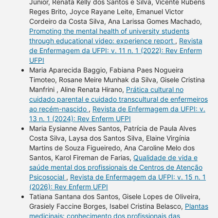
Júnior, Renata Kelly dos Santos e Silva, Vicente Rubens
Reges Brito, Joyce Rayane Leite, Emanuel Victor
Cordeiro da Costa Silva, Ana Larissa Gomes Machado,
Promoting the mental health of university students
through educational video: experience report
,
Revista
de Enfermagem da UFPI: v. 11 n. 1 (2022): Rev Enferm
UFPI
Maria Aparecida Baggio, Fabiana Paes Nogueira
Timoteo, Rosane Meire Munhak da Silva, Gisele Cristina
Manfrini , Aline Renata Hirano,
Prática cultural no
cuidado parental e cuidado transcultural de enfermeiros
ao recém-nascido
,
Revista de Enfermagem da UFPI: v.
13 n. 1 (2024): Rev Enferm UFPI
Maria Eysianne Alves Santos, Patrícia de Paula Alves
Costa Silva, Laysa dos Santos Silva, Elaine Virgínia
Martins de Souza Figueiredo, Ana Caroline Melo dos
Santos, Karol Fireman de Farias,
Qualidade de vida e
saúde mental dos profissionais de Centros de Atenção
Psicosocial
,
Revista de Enfermagem da UFPI: v. 15 n. 1
(2026): Rev Enferm UFPI
Tatiana Santana dos Santos, Gisele Lopes de Oliveira,
Grasiely Faccine Borges, Isabel Cristina Belasco,
Plantas
medicinais: conhecimento dos profissionais das