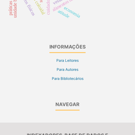
prata coloidal
alimentos naturais
riscos físicos
economia
atitude
INFORMAÇÕES
Para Leitores
Para Autores
Para Bibliotecários
NAVEGAR