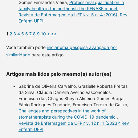
Gomes Fernandes Vieira,
Professional qualification in
family health in the northeast: the RENASF model
,
Revista de Enfermagem da UFPI: v. 5 n. 4 (2016): Rev
Enferm UFPI
1
2
3
4
5
6
7
8
9
10
>
>>
Você também pode
iniciar uma pesquisa avançada por
similaridade
para este artigo.
Artigos mais lidos pelo mesmo(s) autor(es)
Sabrina de Oliveira Carvalho, Grazielle Roberta Freitas
da Silva, Cláudia Daniella Avelino Vasconcelos,
Francisca das Chagas Sheyla Almeida Gomes Braga,
Fábio Rodrigues Trindade, Francisca Tereza de Galiza,
Challenges and perspectives in the work of
stomatherapists during the COVID-19 pandemic
,
Revista de Enfermagem da UFPI: v. 12 n. 1 (2023): Rev
Enferm UFPI