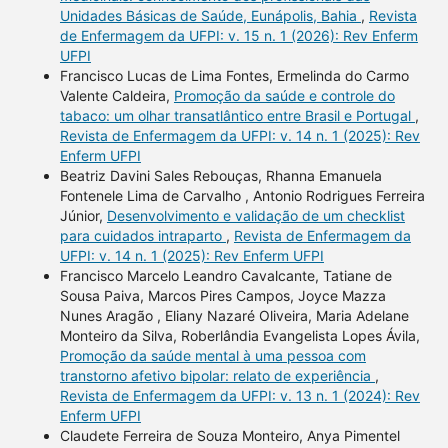
Unidades Básicas de Saúde, Eunápolis, Bahia
,
Revista
de Enfermagem da UFPI: v. 15 n. 1 (2026): Rev Enferm
UFPI
Francisco Lucas de Lima Fontes, Ermelinda do Carmo
Valente Caldeira,
Promoção da saúde e controle do
tabaco: um olhar transatlântico entre Brasil e Portugal
,
Revista de Enfermagem da UFPI: v. 14 n. 1 (2025): Rev
Enferm UFPI
Beatriz Davini Sales Rebouças, Rhanna Emanuela
Fontenele Lima de Carvalho , Antonio Rodrigues Ferreira
Júnior,
Desenvolvimento e validação de um checklist
para cuidados intraparto
,
Revista de Enfermagem da
UFPI: v. 14 n. 1 (2025): Rev Enferm UFPI
Francisco Marcelo Leandro Cavalcante, Tatiane de
Sousa Paiva, Marcos Pires Campos, Joyce Mazza
Nunes Aragão , Eliany Nazaré Oliveira, Maria Adelane
Monteiro da Silva, Roberlândia Evangelista Lopes Ávila,
Promoção da saúde mental à uma pessoa com
transtorno afetivo bipolar: relato de experiência
,
Revista de Enfermagem da UFPI: v. 13 n. 1 (2024): Rev
Enferm UFPI
Claudete Ferreira de Souza Monteiro, Anya Pimentel