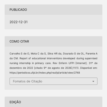
PUBLICADO
2022-12-31
COMO CITAR
Carvalho S de O, Mota C da S, Silva HR da, Dourado G de OL, Parente A
da CM. Report of educational interventions developed during supervised
nursing internship in primary care. Rev Enferm UFPI [Internet]. 31º de
dezembro de 2022 [citado 9º de agosto de 2026];11(1). Disponível em:
https://periodicos.ufpi.br/index.php/reufpi/article/view/2748
Fomatos de Citação
EDIÇÃO