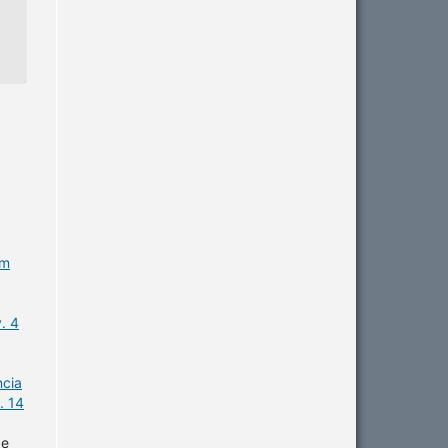
em
. 4
ncia
. 14
de