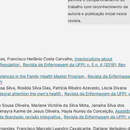
trabalho com reconhecimento da
autoria e publicação inicial nesta
revista.
tes, Francisco Herlânio Costa Carvalho,
Interlocutions about
 Regulation
,
Revista de Enfermagem da UFPI: v. 5 n. 4 (2016): Rev
riences in the Family Health Master Program
,
Revista de Enfermag
PI
 Silva, Rosilda Silva Dias, Patrícia Ribeiro Azevedo, Líscia Divana
ntegral attention the men's health
,
Revista de Enfermagem da UFPI: v
 Sousa Oliveira, Mariane Victória da Silva Mota, Janaína Silva dos
simayra Karine de Jesus Oliveira, Hayla Nunes da Conceição,
Assistê
e liberdade: revisão integrativa
,
Revista de Enfermagem da UFPI: v
ernandes, Francisco Marcelo Leandro Cavalcante, Dariane Veríssimo 