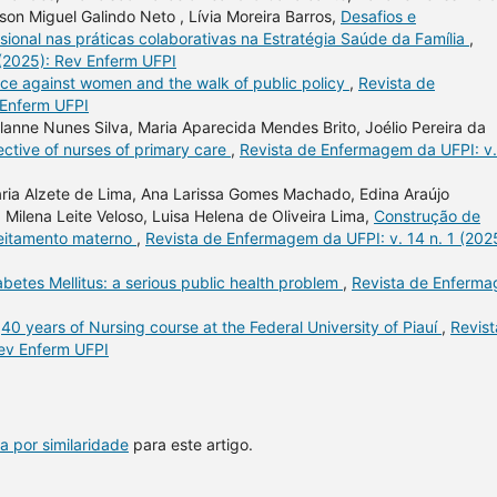
son Miguel Galindo Neto , Lívia Moreira Barros,
Desafios e
sional nas práticas colaborativas na Estratégia Saúde da Família
,
 (2025): Rev Enferm UFPI
nce against women and the walk of public policy
,
Revista de
 Enferm UFPI
anne Nunes Silva, Maria Aparecida Mendes Brito, Joélio Pereira da
ective of nurses of primary care
,
Revista de Enfermagem da UFPI: v.
ria Alzete de Lima, Ana Larissa Gomes Machado, Edina Araújo
, Milena Leite Veloso, Luisa Helena de Oliveira Lima,
Construção de
leitamento materno
,
Revista de Enfermagem da UFPI: v. 14 n. 1 (202
abetes Mellitus: a serious public health problem
,
Revista de Enferm
,
40 years of Nursing course at the Federal University of Piauí
,
Revist
Rev Enferm UFPI
a por similaridade
para este artigo.