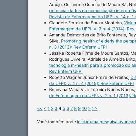
Araújo, Guilherme Guarino de Moura Sá, Nel
potencialidades da comunicação interprofis
Revista de Enfermagem da UFPI: v. 14 n. 1
Claudete Ferreira de Souza Monteiro,
Viole
Enfermagem da UFPI: v. 3 n. 4 (2014): Rev
Amanda Delmondes de Brito Fontenele, Rayl
Silva,
Promoting health of elderly the persp
n. 3 (2013): Rev Enferm UFPI
Jéssika Roberta Firme de Moura Santos, Ma
Rodrigues Oliveira, Adriele de Almeida Brito
tecnologia m-health para a promoção do a
Rev Enferm UFPI
Roberto Wagner Júnior Freire de Freitas,
Di
da UFPI: v. 4 n. 4 (2015): Rev Enferm UFPI
Benevina Maria Vilar Teixeira Nunes Nunes
de Enfermagem da UFPI: v. 2 n. 1 (2013): 
<<
<
1
2
3
4
5
6
7
8
9
10
>
>>
Você também pode
iniciar uma pesquisa avançad