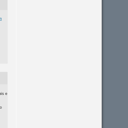
m
ais e
ho