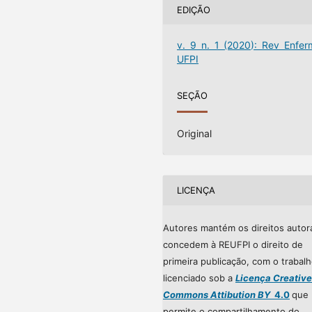
EDIÇÃO
v. 9 n. 1 (2020): Rev Enfer
UFPI
SEÇÃO
Original
LICENÇA
Autores mantém os direitos autor
concedem à REUFPI o direito de
primeira publicação, com o trabal
licenciado sob a
Licença Creative
Commons Attibution BY
4.0
que
permite o compartilhamento do