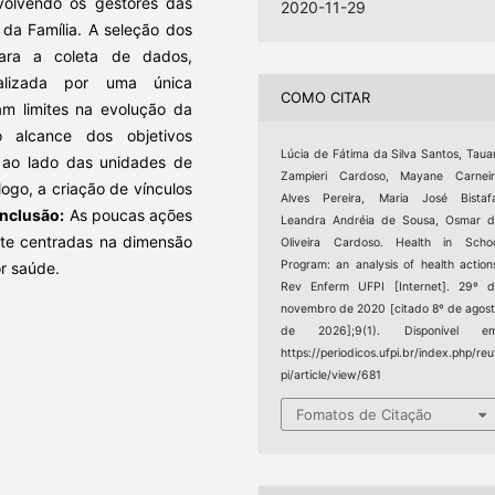
volvendo os gestores das
2020-11-29
da Família. A seleção dos
 Para a coleta de dados,
realizada por uma única
COMO CITAR
am limites na evolução da
 alcance dos objetivos
Lúcia de Fátima da Silva Santos, Taua
 ao lado das unidades de
Zampieri Cardoso, Mayane Carneir
logo, a criação de vínculos
Alves Pereira, Maria José Bistaf
nclusão:
As poucas ações
Leandra Andréia de Sousa, Osmar 
nte centradas na dimensão
Oliveira Cardoso. Health in Scho
Program: an analysis of health action
or saúde.
Rev Enferm UFPI [Internet]. 29º 
novembro de 2020 [citado 8º de agos
de 2026];9(1). Disponível em
https://periodicos.ufpi.br/index.php/reu
pi/article/view/681
Fomatos de Citação