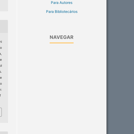
Para Autores
Para Bibliotecários
NAVEGAR
ni
o
a,
de
ol
s.
de
to
:
f