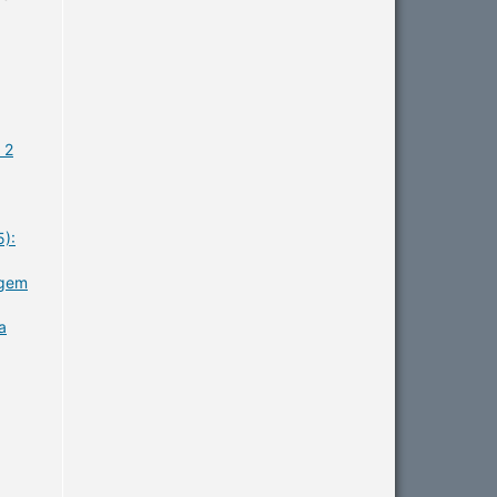
 2
5):
agem
a