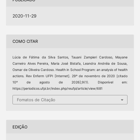
2020-11-29
COMO CITAR
Lúcia de Fátima da Silva Santos, Tauani Zampieri Cardoso, Mayane
Carneiro Alves Pereira, Maria José Bistafa, Leandra Andréia de Sousa,
Osmar de Oliveira Cardoso. Health in School Program: an analysis of health
actions. Rev Enferm UFPI [Internet]. 29º de novembro de 2020 [citado
10º de agosto de 2026];9(1). Disponível em:
https://periodicos.ufpi.br/index.php/reufpi/article/view/681
Fomatos de Citação
EDIÇÃO