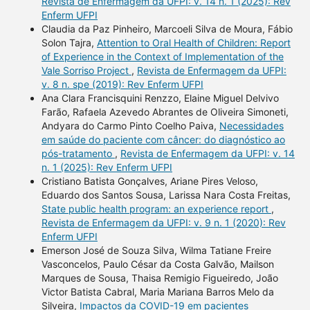
Revista de Enfermagem da UFPI: v. 14 n. 1 (2025): Rev
Enferm UFPI
Claudia da Paz Pinheiro, Marcoeli Silva de Moura, Fábio
Solon Tajra,
Attention to Oral Health of Children: Report
of Experience in the Context of Implementation of the
Vale Sorriso Project
,
Revista de Enfermagem da UFPI:
v. 8 n. spe (2019): Rev Enferm UFPI
Ana Clara Francisquini Renzzo, Elaine Miguel Delvivo
Farão, Rafaela Azevedo Abrantes de Oliveira Simoneti,
Andyara do Carmo Pinto Coelho Paiva,
Necessidades
em saúde do paciente com câncer: do diagnóstico ao
pós-tratamento
,
Revista de Enfermagem da UFPI: v. 14
n. 1 (2025): Rev Enferm UFPI
Cristiano Batista Gonçalves, Ariane Pires Veloso,
Eduardo dos Santos Sousa, Larissa Nara Costa Freitas,
State public health program: an experience report
,
Revista de Enfermagem da UFPI: v. 9 n. 1 (2020): Rev
Enferm UFPI
Emerson José de Souza Silva, Wilma Tatiane Freire
Vasconcelos, Paulo César da Costa Galvão, Mailson
Marques de Sousa, Thaisa Remigio Figueiredo, João
Victor Batista Cabral, Maria Mariana Barros Melo da
Silveira,
Impactos da COVID-19 em pacientes