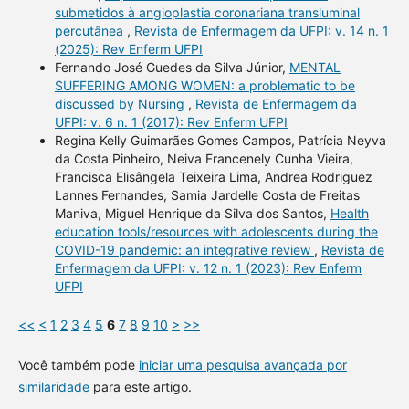
submetidos à angioplastia coronariana transluminal
percutânea
,
Revista de Enfermagem da UFPI: v. 14 n. 1
(2025): Rev Enferm UFPI
Fernando José Guedes da Silva Júnior,
MENTAL
SUFFERING AMONG WOMEN: a problematic to be
discussed by Nursing
,
Revista de Enfermagem da
UFPI: v. 6 n. 1 (2017): Rev Enferm UFPI
Regina Kelly Guimarães Gomes Campos, Patrícia Neyva
da Costa Pinheiro, Neiva Francenely Cunha Vieira,
Francisca Elisângela Teixeira Lima, Andrea Rodriguez
Lannes Fernandes, Samia Jardelle Costa de Freitas
Maniva, Miguel Henrique da Silva dos Santos,
Health
education tools/resources with adolescents during the
COVID-19 pandemic: an integrative review
,
Revista de
Enfermagem da UFPI: v. 12 n. 1 (2023): Rev Enferm
UFPI
<<
<
1
2
3
4
5
6
7
8
9
10
>
>>
Você também pode
iniciar uma pesquisa avançada por
similaridade
para este artigo.