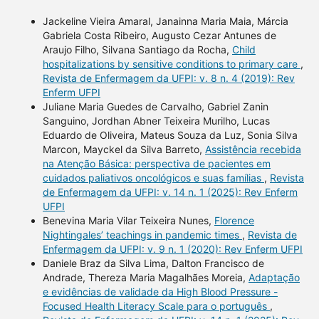
Jackeline Vieira Amaral, Janainna Maria Maia, Márcia
Gabriela Costa Ribeiro, Augusto Cezar Antunes de
Araujo Filho, Silvana Santiago da Rocha,
Child
hospitalizations by sensitive conditions to primary care
,
Revista de Enfermagem da UFPI: v. 8 n. 4 (2019): Rev
Enferm UFPI
Juliane Maria Guedes de Carvalho, Gabriel Zanin
Sanguino, Jordhan Abner Teixeira Murilho, Lucas
Eduardo de Oliveira, Mateus Souza da Luz, Sonia Silva
Marcon, Mayckel da Silva Barreto,
Assistência recebida
na Atenção Básica: perspectiva de pacientes em
cuidados paliativos oncológicos e suas famílias
,
Revista
de Enfermagem da UFPI: v. 14 n. 1 (2025): Rev Enferm
UFPI
Benevina Maria Vilar Teixeira Nunes,
Florence
Nightingales’ teachings in pandemic times
,
Revista de
Enfermagem da UFPI: v. 9 n. 1 (2020): Rev Enferm UFPI
Daniele Braz da Silva Lima, Dalton Francisco de
Andrade, Thereza Maria Magalhães Moreia,
Adaptação
e evidências de validade da High Blood Pressure -
Focused Health Literacy Scale para o português
,