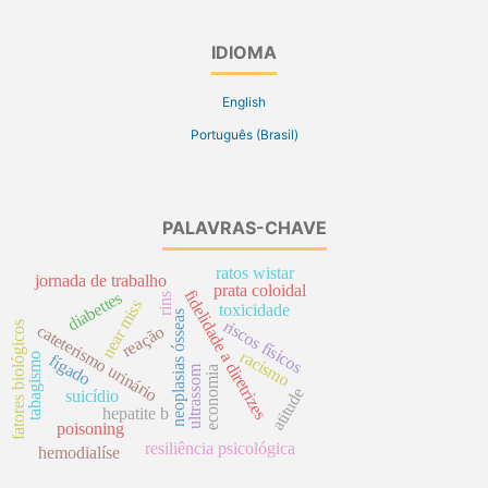
IDIOMA
English
Português (Brasil)
PALAVRAS-CHAVE
ratos wistar
jornada de trabalho
prata coloidal
fidelidade a diretrizes
diabettes
rins
near miss
toxicidade
neoplasias ósseas
riscos físicos
fatores biológicos
cateterismo urinário
reação
racismo
fígado
tabagismo
ultrassom
economia
atitude
suicídio
hepatite b
poisoning
resiliência psicológica
hemodialíse