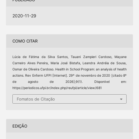
2020-11-29
COMO CITAR
Lúcia de Fátima da Silva Santos, Tauani Zampieri Cardoso, Mayane
Carneiro Alves Pereira, Maria José Bistafa, Leandra Andréia de Sousa,
Osmar de Oliveira Cardoso. Health in School Program: an analysis of health
actions. Rev Enferm UFPI [Internet]. 29º de novembro de 2020 [citado 8º
de agosto de 2026];9(1). Disponível em:
https://periodicos.ufpi.br/index.php/reufpi/article/view/681
Fomatos de Citação
EDIÇÃO