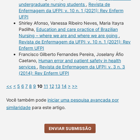
undergraduate nursing students
,
Revista de
Enfermagem da UFPI: v. 10 n. 1 (2021): Rev Enferm
UFPI
Shirley Afonso, Vanessa Ribeiro Neves, Maria Itayra
Padilha,
Education and care practice of Brazilian
Nursing – where we are and where we are going
,
Revista de Enfermagem da UFPI: v. 10 n. 1 (2021): Rev
Enferm UFPI
Francisco Gilberto Fernandes Pereira, Joselany Áfio
Caetano,
Human error and patient safety in health
services
,
Revista de Enfermagem da UFPI: v. 3 n. 3
(2014): Rev Enferm UFPI
<<
<
5
6
7
8
9
10
11
12
13
14
>
>>
Você também pode
iniciar uma pesquisa avançada por
similaridade
para este artigo.
ENVIAR SUBMISSÃO