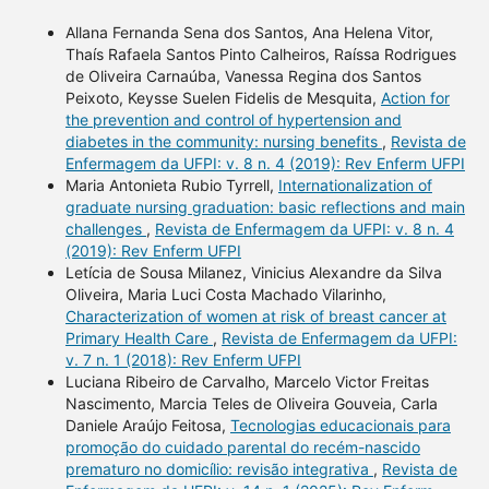
Allana Fernanda Sena dos Santos, Ana Helena Vitor,
Thaís Rafaela Santos Pinto Calheiros, Raíssa Rodrigues
de Oliveira Carnaúba, Vanessa Regina dos Santos
Peixoto, Keysse Suelen Fidelis de Mesquita,
Action for
the prevention and control of hypertension and
diabetes in the community: nursing benefits
,
Revista de
Enfermagem da UFPI: v. 8 n. 4 (2019): Rev Enferm UFPI
Maria Antonieta Rubio Tyrrell,
Internationalization of
graduate nursing graduation: basic reflections and main
challenges
,
Revista de Enfermagem da UFPI: v. 8 n. 4
(2019): Rev Enferm UFPI
Letícia de Sousa Milanez, Vinicius Alexandre da Silva
Oliveira, Maria Luci Costa Machado Vilarinho,
Characterization of women at risk of breast cancer at
Primary Health Care
,
Revista de Enfermagem da UFPI:
v. 7 n. 1 (2018): Rev Enferm UFPI
Luciana Ribeiro de Carvalho, Marcelo Victor Freitas
Nascimento, Marcia Teles de Oliveira Gouveia, Carla
Daniele Araújo Feitosa,
Tecnologias educacionais para
promoção do cuidado parental do recém-nascido
prematuro no domicílio: revisão integrativa
,
Revista de