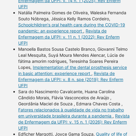
Enfermagem da UFPI: v. 14 n. 1 (2025): Rev Enferm
UFPI
Natália Palmeira Gomes de Oliveira, Waleska Fernanda
Souto Nóbrega, Jéssica Kelly Ramos Cordeiro,
Schoolchildren's oral health care during the COVID-19
pandemic: an experience report
,
Revista de
Enfermagem da UFPI: v. 11 n. 1 (2022): Rev Enferm
UFPI
Manoella Bastos Sousa Castelo Branco, Giovanni Telmo
Leal Mesquita, Suyá Moura Mendes Alencar, Lúcia de
fátima amorim rodrigues, Teresinha Soares Pereira
Lopes,
Implementation of the dental prosthesis service
in basic attention: experience report
,
Revista de
Enfermagem da UFPI: v. 8 n. spe (2019): Rev Enferm
UFPI
Sara do Nascimento Cavalcante, Huana Carolina
Cândido Morais, Flávia Vasconcelos de Araújo ,
Geordânia Maciel de Souza , Edmara Chaves Costa ,
Fatores relacionados à qualidade de vida no trabalho
em universidade brasileira durante a pandemia
,
Revista
de Enfermagem da UFPI: v. 15 n. 1 (2026): Rev Enferm
UFPI
Edficher Margotti, Joyce Gama Souza,
Quality of life of