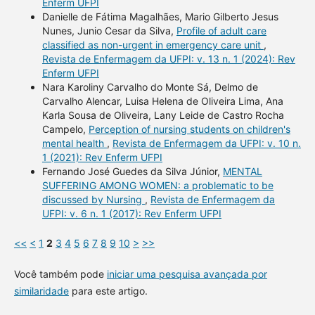
Enferm UFPI
Danielle de Fátima Magalhães, Mario Gilberto Jesus
Nunes, Junio Cesar da Silva,
Profile of adult care
classified as non-urgent in emergency care unit
,
Revista de Enfermagem da UFPI: v. 13 n. 1 (2024): Rev
Enferm UFPI
Nara Karoliny Carvalho do Monte Sá, Delmo de
Carvalho Alencar, Luisa Helena de Oliveira Lima, Ana
Karla Sousa de Oliveira, Lany Leide de Castro Rocha
Campelo,
Perception of nursing students on children's
mental health
,
Revista de Enfermagem da UFPI: v. 10 n.
1 (2021): Rev Enferm UFPI
Fernando José Guedes da Silva Júnior,
MENTAL
SUFFERING AMONG WOMEN: a problematic to be
discussed by Nursing
,
Revista de Enfermagem da
UFPI: v. 6 n. 1 (2017): Rev Enferm UFPI
<<
<
1
2
3
4
5
6
7
8
9
10
>
>>
Você também pode
iniciar uma pesquisa avançada por
similaridade
para este artigo.