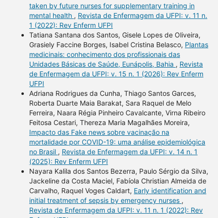
taken by future nurses for supplementary training in
mental health
,
Revista de Enfermagem da UFPI: v. 11 n.
1 (2022): Rev Enferm UFPI
Tatiana Santana dos Santos, Gisele Lopes de Oliveira,
Grasiely Faccine Borges, Isabel Cristina Belasco,
Plantas
medicinais: conhecimento dos profissionais das
Unidades Básicas de Saúde, Eunápolis, Bahia
,
Revista
de Enfermagem da UFPI: v. 15 n. 1 (2026): Rev Enferm
UFPI
Adriana Rodrigues da Cunha, Thiago Santos Garces,
Roberta Duarte Maia Barakat, Sara Raquel de Melo
Ferreira, Naara Régia Pinheiro Cavalcante, Virna Ribeiro
Feitosa Cestari, Thereza Maria Magalhães Moreira,
Impacto das Fake news sobre vacinação na
mortalidade por COVID-19: uma análise epidemiológica
no Brasil
,
Revista de Enfermagem da UFPI: v. 14 n. 1
(2025): Rev Enferm UFPI
Nayara Kalila dos Santos Bezerra, Paulo Sérgio da Silva,
Jackeline da Costa Maciel, Fabíola Christian Almeida de
Carvalho, Raquel Voges Caldart,
Early identification and
initial treatment of sepsis by emergency nurses
,
Revista de Enfermagem da UFPI: v. 11 n. 1 (2022): Rev