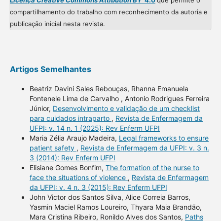
Licença Creative Commons Attibution BY
4.0
que permite o
compartilhamento do trabalho com reconhecimento da autoria e
publicação inicial nesta revista.
Artigos Semelhantes
Beatriz Davini Sales Rebouças, Rhanna Emanuela
Fontenele Lima de Carvalho , Antonio Rodrigues Ferreira
Júnior,
Desenvolvimento e validação de um checklist
para cuidados intraparto
,
Revista de Enfermagem da
UFPI: v. 14 n. 1 (2025): Rev Enferm UFPI
Maria Zélia Araujo Madeira,
Legal frameworks to ensure
patient safety
,
Revista de Enfermagem da UFPI: v. 3 n.
3 (2014): Rev Enferm UFPI
Elisiane Gomes Bonfim,
The formation of the nurse to
face the situations of violence
,
Revista de Enfermagem
da UFPI: v. 4 n. 3 (2015): Rev Enferm UFPI
John Victor dos Santos Silva, Alice Correia Barros,
Yasmin Maciel Ramos Loureiro, Thyara Maia Brandão,
Mara Cristina Ribeiro, Ronildo Alves dos Santos,
Paths