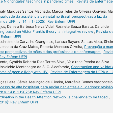
ce Nightingales’ teachings in pandemic times
,
Revista de Enfermag
aly Marques Santos Machado, Márcia Teles de Oliveira Gouveia, Ma
ualidade da assistência perinatal no Brasil: perspectivas à luz da
 da UFPI: v. 14 n. 1 (2025): Rev Enferm UFPI
Anjos, Daniela Barbosa Neiva Vidal, Rosinete Souza Barata, Darci de
ng based on Viktor Frankl’s theory: an integrative review
,
Revista d
v Enferm UFPI
 Lohreine de Carvalho Grangense, Larissa Rayane Santos Mota, Shei
s, Johnata da Cruz Matos, Roberta Meneses Oliveira,
Prevenção e man
os: perspectivas de mães e dos profissionais de enfermagem
,
Revis
 Rev Enferm UFPI
nto, Cynthia Roberta Dias Torres Silva , Valdirene Pereira da Silva
Josicleide Montenegro da S. G. Alcoforado,
Construction and validati
lcome of people living with HIV
,
Revista de Enfermagem da UFPI: v. 10
uças Leite, Sâmia Assunção de Oliveira, Mardênia Gomes Vasconcelo
sso de alta hospitalar para apoiar pacientes e cuidadores: revisão
: v. 14 n. 1 (2025): Rev Enferm UFPI
dination in the Health Attention Network: a challenge to be faced
,
(2016): Rev Enferm UFPI