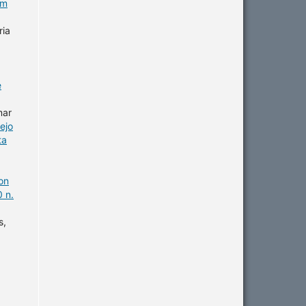
em
ria
e
mar
ejo
ta
on
 n.
s,