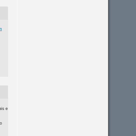
m
ais e
ho