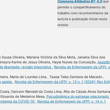
Commons Attibution BY
4.0
que
permite o compartilhamento do
trabalho com reconhecimento da
autoria e publicação inicial nesta
revista.
 Sousa Oliveira, Mariane Victória da Silva Mota, Janaína Silva dos
simayra Karine de Jesus Oliveira, Hayla Nunes da Conceição,
Assistê
e liberdade: revisão integrativa
,
Revista de Enfermagem da UFPI: v
lmeira, Maria de Lourdes Lima , Tassia Teles Santana de Macedo ,
de saúde
,
Revista de Enfermagem da UFPI: v. 13 n. 1 (2024): Rev En
a Costa, Deivson Wendell da Costa Lima, Rita de Cássia Alves Santana
es Eduarda de Medeiros Mesa,
Psicodinâmica do estresse relacionado
 pandemia da COVID-19
,
Revista de Enfermagem da UFPI: v. 14 n. 1