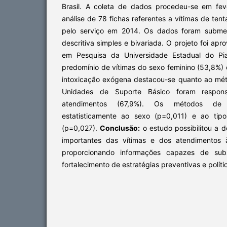
Brasil. A coleta de dados procedeu-se em fev
análise de 78 fichas referentes a vítimas de tent
pelo serviço em 2014. Os dados foram submeti
descritiva simples e bivariada. O projeto foi ap
em Pesquisa da Universidade Estadual do Pi
predomínio de vítimas do sexo feminino (53,8%) e
intoxicação exógena destacou-se quanto ao méto
Unidades de Suporte Básico foram respons
atendimentos (67,9%). Os métodos de e
estatisticamente ao sexo (p=0,011) e ao tipo
(p=0,027).
Conclusão:
o estudo possibilitou a d
importantes das vítimas e dos atendimentos à
proporcionando informações capazes de sub
fortalecimento de estratégias preventivas e políti