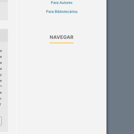
Para Autores
Para Bibliotecários
NAVEGAR
sa
te
la
za
by
re
3º
e
m:
f