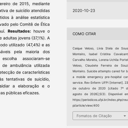
ereiro de 2015, mediante
ativa de suicídio atendidas
2020-10-23
dos à análise estatística
rovado pelo Comitê de Ética
auí.
Resultados:
houve o
COMO CITAR
 adultas jovens (37,1%). A
do utilizado (47,4%) e as
Caique Veloso, Lívia Stela de Sou
áveis pela maioria dos
Monteiro, Isabel Cristina Cavalcan
scolha associaram-se
Carvalho Moreira, Lorena Uchôa Porte
 de ambulância utilizada
Veloso, Claudete Ferreira de Sou
Monteiro. Suicide attempts cared for 
etecção de características
a mobile emergency pre-hospital ca
s tentativas de suicídio,
service. Rev Enferm UFPI [Internet]. 2
sidiar a elaboração e o
de outubro de 2020 [citado 7º d
cas públicas eficazes.
agosto de 2026];5(3). Disponível e
https://periodicos.ufpi.br/index.php/reu
pi/article/view/400
Fomatos de Citação