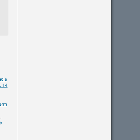
ncia
. 14
ferm
,
 à