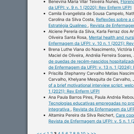
Benevina Maria Vilar Teixeira Nunes,
Floren
da UFPI: v. 9 n. 1 (2020): Rev Enferm UFPI
Camila Evangelista de Sousa Campelo, Nath
Carolina da Silva Costa,
Reflexões sobre a q
Estratégia Qualineo
,
Revista de Enfermagem
Alciene Pereria da Silva, Karla Ferraz dos 
Oliveira Santa Rosa,
Mental health and nursi
Enfermagem da UFPI: v. 10 n. 1 (2021): Re
Brena Luthe Viana do Nascimento, Victória
Maciel de Oliveira, Andréia Ferreira Soare
de quedas de recém-nascidos hospitalizad
de Enfermagem da UFPI: v. 13 n. 1 (2024):
Priscilla Stephanny Carvalho Matias Nascime
Carvalho, Khelyane Mesquita de Carvalho, 
of a brief motivational interview script: we
1 (2021): Rev Enferm UFPI
Ana Paula Barros Pires, Paula Andréa Rebo
Tecnologias educativas empregadas no proce
integrativa
,
Revista de Enfermagem da UFPI
Altamira Pereira da Silva Reichert,
Care coor
Revista de Enfermagem da UFPI: v. 5 n. 1 
<<
<
1
2
3
4
5
6
7
8
9
10
>
>>