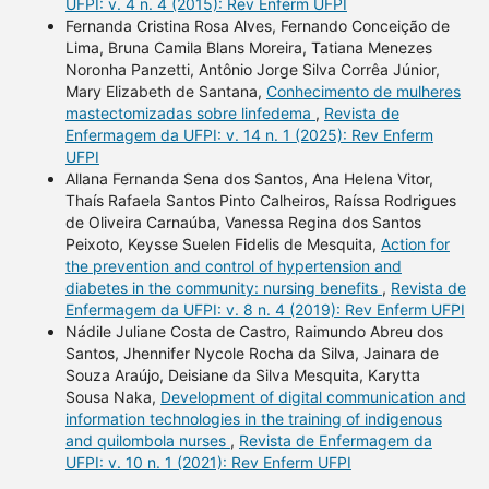
UFPI: v. 4 n. 4 (2015): Rev Enferm UFPI
Fernanda Cristina Rosa Alves, Fernando Conceição de
Lima, Bruna Camila Blans Moreira, Tatiana Menezes
Noronha Panzetti, Antônio Jorge Silva Corrêa Júnior,
Mary Elizabeth de Santana,
Conhecimento de mulheres
mastectomizadas sobre linfedema
,
Revista de
Enfermagem da UFPI: v. 14 n. 1 (2025): Rev Enferm
UFPI
Allana Fernanda Sena dos Santos, Ana Helena Vitor,
Thaís Rafaela Santos Pinto Calheiros, Raíssa Rodrigues
de Oliveira Carnaúba, Vanessa Regina dos Santos
Peixoto, Keysse Suelen Fidelis de Mesquita,
Action for
the prevention and control of hypertension and
diabetes in the community: nursing benefits
,
Revista de
Enfermagem da UFPI: v. 8 n. 4 (2019): Rev Enferm UFPI
Nádile Juliane Costa de Castro, Raimundo Abreu dos
Santos, Jhennifer Nycole Rocha da Silva, Jainara de
Souza Araújo, Deisiane da Silva Mesquita, Karytta
Sousa Naka,
Development of digital communication and
information technologies in the training of indigenous
and quilombola nurses
,
Revista de Enfermagem da
UFPI: v. 10 n. 1 (2021): Rev Enferm UFPI