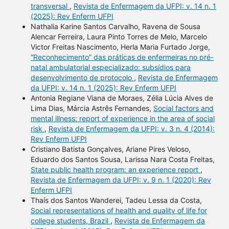
transversal
,
Revista de Enfermagem da UFPI: v. 14 n. 1
(2025): Rev Enferm UFPI
Nathalia Karine Santos Carvalho, Ravena de Sousa
Alencar Ferreira, Laura Pinto Torres de Melo, Marcelo
Victor Freitas Nascimento, Herla Maria Furtado Jorge,
“Reconhecimento” das práticas de enfermeiras no pré-
natal ambulatorial especializado: subsídios para
desenvolvimento de protocolo
,
Revista de Enfermagem
da UFPI: v. 14 n. 1 (2025): Rev Enferm UFPI
Antonia Regiane Viana de Moraes, Zélia Lúcia Alves de
Lima Dias, Márcia Astrês Fernandes,
Social factors and
mental illness: report of experience in the area of social
risk
,
Revista de Enfermagem da UFPI: v. 3 n. 4 (2014):
Rev Enferm UFPI
Cristiano Batista Gonçalves, Ariane Pires Veloso,
Eduardo dos Santos Sousa, Larissa Nara Costa Freitas,
State public health program: an experience report
,
Revista de Enfermagem da UFPI: v. 9 n. 1 (2020): Rev
Enferm UFPI
Thaís dos Santos Wanderei, Tadeu Lessa da Costa,
Social representations of health and quality of life for
college students, Brazil
,
Revista de Enfermagem da