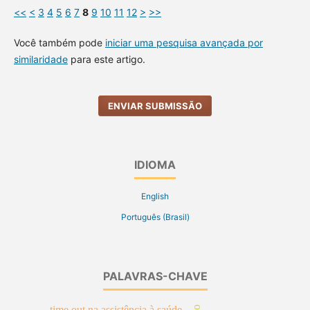
<<
<
3
4
5
6
7
8
9
10
11
12
>
>>
Você também pode
iniciar uma pesquisa avançada por
similaridade
para este artigo.
ENVIAR SUBMISSÃO
IDIOMA
English
Português (Brasil)
PALAVRAS-CHAVE