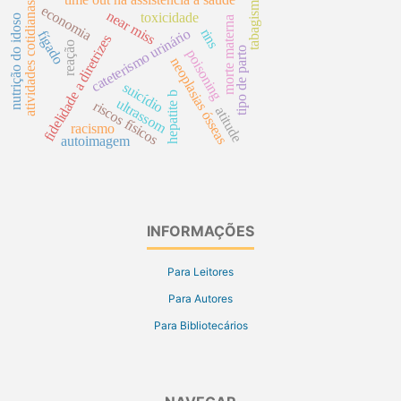
time out na assistência à saúde
tabagismo
atividades cotidianas
economia
near miss
toxicidade
nutrição do idoso
morte materna
rins
cateterismo urinário
fígado
fidelidade a diretrizes
reação
tipo de parto
poisoning
neoplasias ósseas
suicídio
hepatite b
ultrassom
riscos físicos
atitude
racismo
autoimagem
INFORMAÇÕES
Para Leitores
Para Autores
Para Bibliotecários