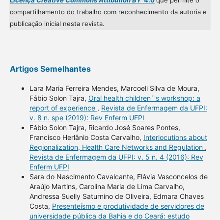
Licença Creative Commons Attibution BY
4.0
que permite o
compartilhamento do trabalho com reconhecimento da autoria e
publicação inicial nesta revista.
Artigos Semelhantes
Lara Maria Ferreira Mendes, Marcoeli Silva de Moura,
Fábio Solon Tajra,
Oral health children´'s workshop: a
report of experience
,
Revista de Enfermagem da UFPI:
v. 8 n. spe (2019): Rev Enferm UFPI
Fábio Solon Tajra, Ricardo José Soares Pontes,
Francisco Herlânio Costa Carvalho,
Interlocutions about
Regionalization, Health Care Networks and Regulation
,
Revista de Enfermagem da UFPI: v. 5 n. 4 (2016): Rev
Enferm UFPI
Sara do Nascimento Cavalcante, Flávia Vasconcelos de
Araújo Martins, Carolina Maria de Lima Carvalho,
Andressa Suelly Saturnino de Oliveira, Edmara Chaves
Costa,
Presenteísmo e produtividade de servidores de
universidade pública da Bahia e do Ceará: estudo