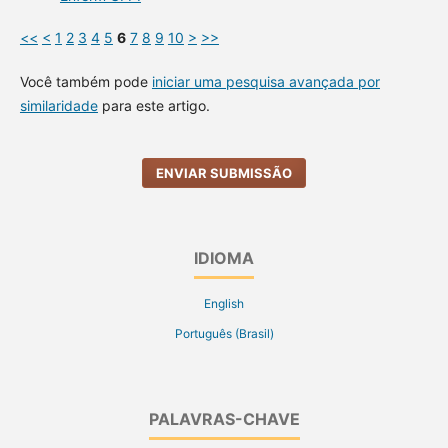
<<
<
1
2
3
4
5
6
7
8
9
10
>
>>
Você também pode
iniciar uma pesquisa avançada por
similaridade
para este artigo.
ENVIAR SUBMISSÃO
IDIOMA
English
Português (Brasil)
PALAVRAS-CHAVE