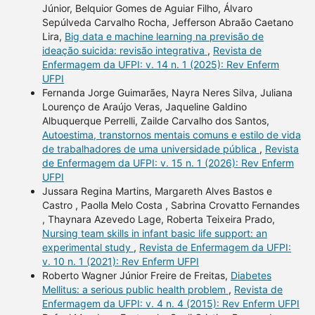
Júnior, Belquior Gomes de Aguiar Filho, Álvaro
Sepúlveda Carvalho Rocha, Jefferson Abraão Caetano
Lira,
Big data e machine learning na previsão de
ideação suicida: revisão integrativa
,
Revista de
Enfermagem da UFPI: v. 14 n. 1 (2025): Rev Enferm
UFPI
Fernanda Jorge Guimarães, Nayra Neres Silva, Juliana
Lourenço de Araújo Veras, Jaqueline Galdino
Albuquerque Perrelli, Zailde Carvalho dos Santos,
Autoestima, transtornos mentais comuns e estilo de vida
de trabalhadores de uma universidade pública
,
Revista
de Enfermagem da UFPI: v. 15 n. 1 (2026): Rev Enferm
UFPI
Jussara Regina Martins, Margareth Alves Bastos e
Castro , Paolla Melo Costa , Sabrina Crovatto Fernandes
, Thaynara Azevedo Lage, Roberta Teixeira Prado,
Nursing team skills in infant basic life support: an
experimental study
,
Revista de Enfermagem da UFPI:
v. 10 n. 1 (2021): Rev Enferm UFPI
Roberto Wagner Júnior Freire de Freitas,
Diabetes
Mellitus: a serious public health problem
,
Revista de
Enfermagem da UFPI: v. 4 n. 4 (2015): Rev Enferm UFPI