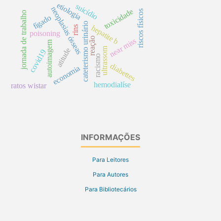
etiologia
suicídio
neoplasias ósseas
toxicidade
riscos físicos
jornada de trabalho
fígado
cateterismo urinário
hepatite b
rins
poisoning
reação
near miss
autoimagem
ultrassom
atitude
covid19
racismo
diabettes
economia
hemodialíse
ratos wistar
INFORMAÇÕES
Para Leitores
Para Autores
Para Bibliotecários