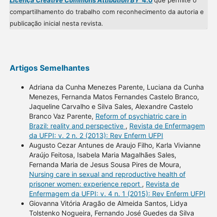
Licença Creative Commons Attibution BY
4.0
que permite o
compartilhamento do trabalho com reconhecimento da autoria e
publicação inicial nesta revista.
Artigos Semelhantes
Adriana da Cunha Menezes Parente, Luciana da Cunha
Menezes, Fernanda Matos Fernandes Castelo Branco,
Jaqueline Carvalho e Silva Sales, Alexandre Castelo
Branco Vaz Parente,
Reform of psychiatric care in
Brazil: reality and perspective
,
Revista de Enfermagem
da UFPI: v. 2 n. 2 (2013): Rev Enferm UFPI
Augusto Cezar Antunes de Araujo Filho, Karla Vivianne
Araújo Feitosa, Isabela Maria Magalhães Sales,
Fernanda Maria de Jesus Sousa Pires de Moura,
Nursing care in sexual and reproductive health of
prisoner women: experience report
,
Revista de
Enfermagem da UFPI: v. 4 n. 1 (2015): Rev Enferm UFPI
Giovanna Vitória Aragão de Almeida Santos, Lidya
Tolstenko Nogueira, Fernando José Guedes da Silva