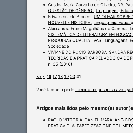
Cristina Maria Carvalho de Oliveira, DR. Pau
QUESTÃO DE GÊNERO
,
Linguagens, Educa
Edwar castelo Branco ,
UM OLHAR SOBRE O
NOUVELLE HISTOIRE
,
Linguagens, Educaç
Alessandra Freire Magalhães de Campos, Lu
SISTEMÁTICA DE LITERATURA EM EDUCAÇ
PESQUISAS QUALITATIVAS
,
Linguagens, E
Sociedade
VIVIANE DO ROCIO BARBOSA, SANDRA R
TEÓRICAS E A PRÁTICA PEDAGÓGICA DE
n. 35 (2016)
<<
<
16
17
18
19
20
21
Você também pode
iniciar uma pesquisa avançad
Artigos mais lidos pelo mesmo(s) autor(
PAOLO VITTORIA, DANIEL MARA,
ANGICOS
PRATICA DI ALFABETIZZAZIONE DOL MET