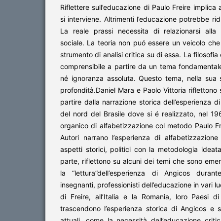
Riflettere sull’educazione di Paulo Freire implica
si interviene. Altrimenti l’educazione potrebbe ri
La reale prassi necessita di relazionarsi alla
sociale. La teoria non puó essere un veicolo che
strumento di analisi critica su di essa. La filosofi
comprensibile a partire da un tema fondamentale
né ignoranza assoluta. Questo tema, nella sua 
profondità.Daniel Mara e Paolo Vittoria riflettono
partire dalla narrazione storica dell’esperienza d
del nord del Brasile dove si é realizzato, nel 1
organico di alfabetizzazione col metodo Paulo Fre
Autori narrano l’esperienza di alfabetizzazion
aspetti storici, politici con la metodologia idea
parte, riflettono su alcuni dei temi che sono em
la “lettura”dell’esperienza di Angicos durant
insegnanti, professionisti dell’educazione in vari l
di Freire, all’Italia e la Romania, loro Paesi di
trascendono l’esperienza storica di Angicos e s
attuali, come la necessità dell’educazione criti