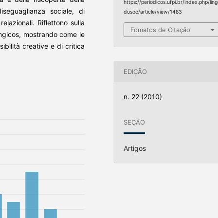
https://periodicos.ufpi.br/index.php/lin
diseguaglianza sociale, di
dusoc/article/view/1483
lazionali. Riflettono sulla
Fomatos de Citação
Angicos, mostrando come le
bilità creative e di critica
EDIÇÃO
n. 22 (2010)
SEÇÃO
Artigos