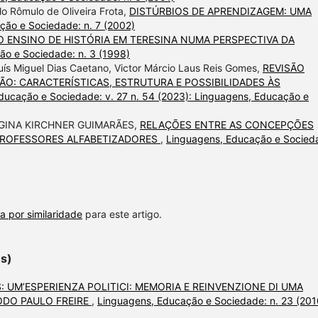
lo Rômulo de Oliveira Frota,
DISTÚRBIOS DE APRENDIZAGEM: UMA
ção e Sociedade: n. 7 (2002)
 ENSINO DE HISTÓRIA EM TERESINA NUMA PERSPECTIVA DA
ão e Sociedade: n. 3 (1998)
ís Miguel Dias Caetano, Victor Márcio Laus Reis Gomes,
REVISÃO
ÃO: CARACTERÍSTICAS, ESTRUTURA E POSSIBILIDADES ÀS
ducação e Sociedade: v. 27 n. 54 (2023): Linguagens, Educação e
EGINA KIRCHNER GUIMARÃES,
RELAÇÕES ENTRE AS CONCEPÇÕES
 PROFESSORES ALFABETIZADORES
,
Linguagens, Educação e Socied
a por similaridade
para este artigo.
es)
: UM’ESPERIENZA POLITICI: MEMORIA E REINVENZIONE DI UMA
ODO PAULO FREIRE
,
Linguagens, Educação e Sociedade: n. 23 (201