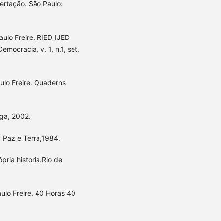
bertação. São Paulo:
aulo Freire. RIED_IJED
emocracia, v. 1, n.1, set.
aulo Freire. Quaderns
Ega, 2002.
: Paz e Terra,1984.
ria historia.Rio de
lo Freire. 40 Horas 40