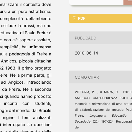
 analizzare il contesto dove
dursi a un puro astrattismo.
 complessità dell’ambiente
PDF
 esclude la prassi, ma uno
a educativa di Paulo Freire é
PUBLICADO
: non c’è sapere assoluto,
semplicitá, ha un’immensa
2010-06-14
 sulla pedagogia di Freire a
i Angicos, piccola cittadina
962-1963, il primo progetto
ire. Nella prima parte, gli
COMO CITAR
e ad Angicos, intrecciando
ta da Freire. Nella seconda
VITTORIA, P. ., & MARA, D. . (2010
ersi quando hanno proposto
ANGICOS: UM’ESPERIENZA POLITICI
e incontri con, studenti,
memoria e reinvenzione di uma prati
uoghi del mondo: dal Brasile
di alfabetizzazione dol metodo Pau
Freire.
Linguagens, Educação 
 origine. I temi analizzati
Sociedade
, (22), 197–224. Recupera
i interrogano su questioni
de
ca e della riscoperta della