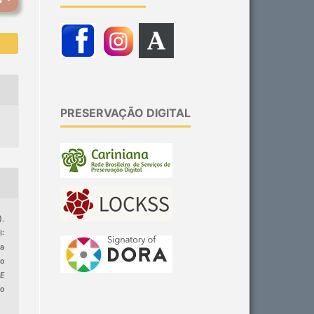
PRESERVAÇÃO DIGITAL
).
:
ca
lo
E
do