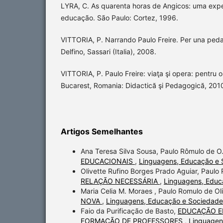
LYRA, C. As quarenta horas de Angicos: uma expe
educação. São Paulo: Cortez, 1996.
VITTORIA, P. Narrando Paulo Freire. Per una peda
Delfino, Sassari (Italia), 2008.
VITTORIA, P. Paulo Freire: viaţa şi opera: pentru 
Bucarest, Romania: Didactică şi Pedagogică, 201
Artigos Semelhantes
Ana Teresa Silva Sousa, Paulo Rômulo de O.
EDUCACIONAIS
,
Linguagens, Educação e S
Olivette Rufino Borges Prado Aguiar, Paulo 
RELAÇÃO NECESSÁRIA
,
Linguagens, Educa
Maria Celia M. Moraes , Paulo Romulo de Oli
NOVA
,
Linguagens, Educação e Sociedade:
Faio da Purificação de Basto,
EDUCAÇÃO E
FORMAÇÃO DE PROFESSORES
,
Linguagen