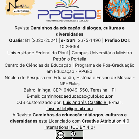
Revista
Caminhos da educação: diálogos, culturas e
diversidades
Qualis
: B1 (2020-2024)
| e-ISSN
: 2675-1496 |
Prefixo DOI
:
10.26694
Universidade Federal do Piauí | Campus Universitário Ministro
Petrônio Portella
Centro de Ciências da Educação | Programa de Pós-Graduação
em Educação - PPGEd
Núcleo de Pesquisa em Educação, História e Ensino de Música -
NEHEMus
Bairro: Ininga, CEP: 64049-550, Teresina - PI
E-mail:
caminhosdaeducacao@ufpi.edu.br
OJS customizado por:
Luis Andrés Castillo B.
E-mail:
luiscastleb@gmail.com
A Revista
Caminhos da educação: diálogos, culturas e
diversidades
esta Licenciado com
Creative Attribution 4.0
International (CC BY 4.0)