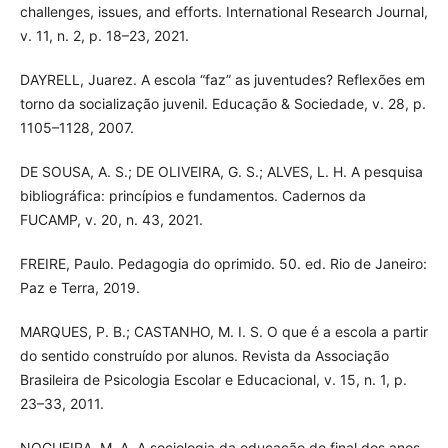
challenges, issues, and efforts. International Research Journal,
v. 11, n. 2, p. 18–23, 2021.
DAYRELL, Juarez. A escola “faz” as juventudes? Reflexões em
torno da socialização juvenil. Educação & Sociedade, v. 28, p.
1105–1128, 2007.
DE SOUSA, A. S.; DE OLIVEIRA, G. S.; ALVES, L. H. A pesquisa
bibliográfica: princípios e fundamentos. Cadernos da
FUCAMP, v. 20, n. 43, 2021.
FREIRE, Paulo. Pedagogia do oprimido. 50. ed. Rio de Janeiro:
Paz e Terra, 2019.
MARQUES, P. B.; CASTANHO, M. I. S. O que é a escola a partir
do sentido construído por alunos. Revista da Associação
Brasileira de Psicologia Escolar e Educacional, v. 15, n. 1, p.
23–33, 2011.
NOGUEIRA, M. A. A sociologia da educação do final dos anos