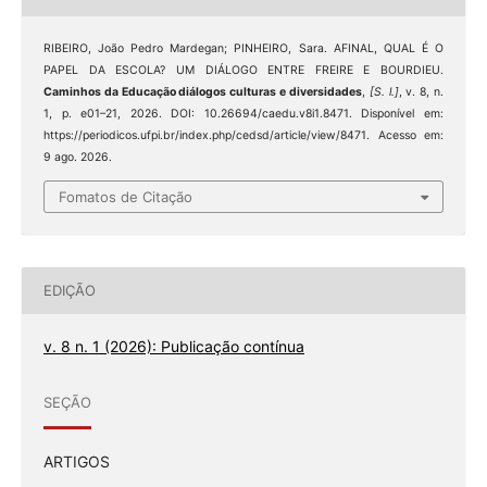
RIBEIRO, João Pedro Mardegan; PINHEIRO, Sara. AFINAL, QUAL É O
PAPEL DA ESCOLA? UM DIÁLOGO ENTRE FREIRE E BOURDIEU.
Caminhos da Educação diálogos culturas e diversidades
,
[S. l.]
, v. 8, n.
1, p. e01–21, 2026. DOI: 10.26694/caedu.v8i1.8471. Disponível em:
https://periodicos.ufpi.br/index.php/cedsd/article/view/8471. Acesso em:
9 ago. 2026.
Fomatos de Citação
EDIÇÃO
v. 8 n. 1 (2026): Publicação contínua
SEÇÃO
ARTIGOS