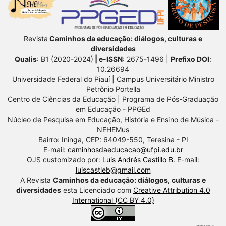
Revista
Caminhos da educação: diálogos, culturas e
diversidades
Qualis
: B1 (2020-2024)
| e-ISSN
: 2675-1496 |
Prefixo DOI
:
10.26694
Universidade Federal do Piauí | Campus Universitário Ministro
Petrônio Portella
Centro de Ciências da Educação | Programa de Pós-Graduação
em Educação - PPGEd
Núcleo de Pesquisa em Educação, História e Ensino de Música -
NEHEMus
Bairro: Ininga, CEP: 64049-550, Teresina - PI
E-mail:
caminhosdaeducacao@ufpi.edu.br
OJS customizado por:
Luis Andrés Castillo B.
E-mail:
luiscastleb@gmail.com
A Revista
Caminhos da educação: diálogos, culturas e
diversidades
esta Licenciado com
Creative Attribution 4.0
International (CC BY 4.0)