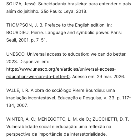
SOUZA, Jessé. Subcidadania brasileira: para entender o país
além do jeitinho. São Paulo: Leya, 2018.
THOMPSON, J. B. Preface to the English edition. In:
BOURDIEU, Pierre. Language and symbolic power. Paris:
Seuil, 2001. p. 7–51.
UNESCO. Universal access to education: we can do better.
2023. Disponível em:
https://www.unesco.org/en/articles/universal-access-
education-we-can-do-better-0
. Acesso em: 29 mar. 2026.
VALLE, I. R. A obra do sociólogo Pierre Bourdieu: uma
irradiação incontestável. Educação e Pesquisa, v. 33, p. 117–
134, 2007.
WINTER, A. C.; MENEGOTTO, L. M. de O.; ZUCCHETTI, D. T.
Vulnerabilidade social e educação: uma reflexão na
perspectiva da importância da intersetorialidade.