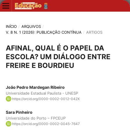
INÍCIO
/
ARQUIVOS
/
V. 8 N. 1 (2026): PUBLICAÇÃO CONTÍNUA
/
ARTIGOS
AFINAL, QUAL É O PAPEL DA
ESCOLA? UM DIÁLOGO ENTRE
FREIRE E BOURDIEU
João Pedro Mardegan Ribeiro
Universidade Estadual Paulista - UNESP
https://orcid.org/0000-0002-0012-042X
Sara Pinheiro
Universidade do Porto – FPCEUP
https://orcid.org/0000-0002-0045-7647