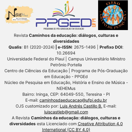
Revista
Caminhos da educação: diálogos, culturas e
diversidades
Qualis
: B1 (2020-2024)
| e-ISSN
: 2675-1496 |
Prefixo DOI
:
10.26694
Universidade Federal do Piauí | Campus Universitário Ministro
Petrônio Portella
Centro de Ciências da Educação | Programa de Pós-Graduação
em Educação - PPGEd
Núcleo de Pesquisa em Educação, História e Ensino de Música -
NEHEMus
Bairro: Ininga, CEP: 64049-550, Teresina - PI
E-mail:
caminhosdaeducacao@ufpi.edu.br
OJS customizado por:
Luis Andrés Castillo B.
E-mail:
luiscastleb@gmail.com
A Revista
Caminhos da educação: diálogos, culturas e
diversidades
esta Licenciado com
Creative Attribution 4.0
International (CC BY 4.0)