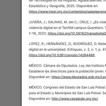
de Tecnologías en los Hogares. Aguascalientes: In
Estadística y Geografía, 2025. Disponible en:
https://www.inegi.org.mx/contenidos/saladepre
JUVERA, J.; SALINAS, M. del C.; CRUZ, I. ¿Es viole
violencia digital en el TecNM campus Querétaro. Tra
1–18, 2023.
https://doi.org/10.56162/transdigital
LÓPEZ, R.; HERNÁNDEZ, D.; RODRÍGUEZ, D. Redes 
digital en la universidad. Enfoques, v. 2, n. 1, p. 
https://doi.org/10.5281/zenodo.14284486
.
MÉXICO. Cámara de Diputados. Ley del Instituto 
Establece las directrices para la población joven
Disponible en:
https://www.diputados.gob.mx/Ley
MÉXICO. Congreso del Estado de San Luis Potosí.
para el Estado y Municipios de San Luis Potosí. Sa
Disponible en:
http://www.cegaipslp.org.mx/