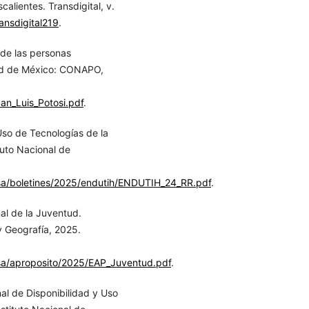
lientes. Transdigital, v.
ansdigital219
.
e las personas
dad de México: CONAPO,
an_Luis_Potosi.pdf
.
Uso de Tecnologías de la
tuto Nacional de
nsa/boletines/2025/endutih/ENDUTIH_24_RR.pdf
.
nal de la Juventud.
y Geografía, 2025.
sa/aproposito/2025/EAP_Juventud.pdf
.
al de Disponibilidad y Uso