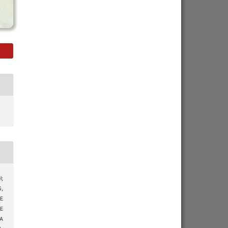
;
,
E
E
A