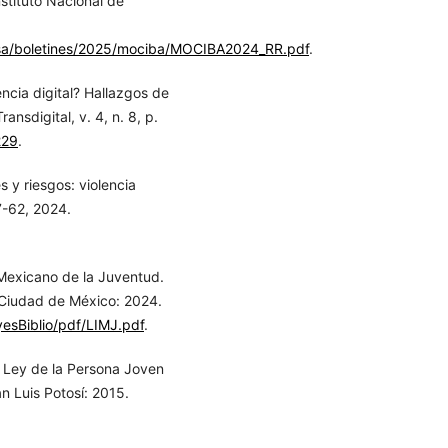
stituto Nacional de
nsa/boletines/2025/mociba/MOCIBA2024_RR.pdf
.
ncia digital? Hallazgos de
nsdigital, v. 4, n. 8, p.
229
.
y riesgos: violencia
47-62, 2024.
Mexicano de la Juventud.
. Ciudad de México: 2024.
esBiblio/pdf/LIMJ.pdf
.
 Ley de la Persona Joven
n Luis Potosí: 2015.