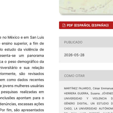
PDF (ESPAÑOL (ESPAÑA))
de no México e em San Luis
PUBLICADO
 ensino superior, a fim de
do estudo da violência de
2026-05-28
resenta-se um panorama
aca o peso demográfico da
iversitário e sua relação
riormente, são revisados
COMO CITAR
 bem como dados recentes
e jovens mulheres usuárias
MARTÍNEZ FAJARDO, César Emmanuel
pesquisas realizadas em
HERRERA GUERRA, Susana. JÓVENES
 conclusões apontam para o
UNIVERSIDAD Y VIOLENCIA D
 denúncias, escassas ações
GÉNERO DIGITAL. UN ESTUDIO D
CASO, LA UNIVERSIDAD AUTÓNOM
. Por fim, são apresentados