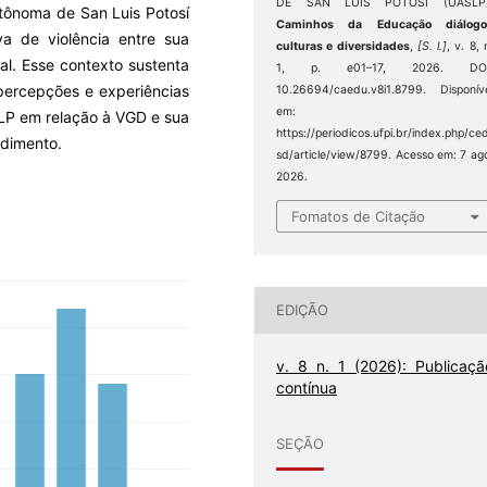
DE SAN LUIS POTOSÍ (UASLP)
utônoma de San Luis Potosí
Caminhos da Educação diálogo
va de violência entre sua
culturas e diversidades
,
[S. l.]
, v. 8, 
tal. Esse contexto sustenta
1, p. e01–17, 2026. DOI
percepções e experiências
10.26694/caedu.v8i1.8799. Disponív
em:
LP em relação à VGD e sua
https://periodicos.ufpi.br/index.php/ce
ndimento.
sd/article/view/8799. Acesso em: 7 ag
2026.
Fomatos de Citação
EDIÇÃO
v. 8 n. 1 (2026): Publicaçã
contínua
SEÇÃO