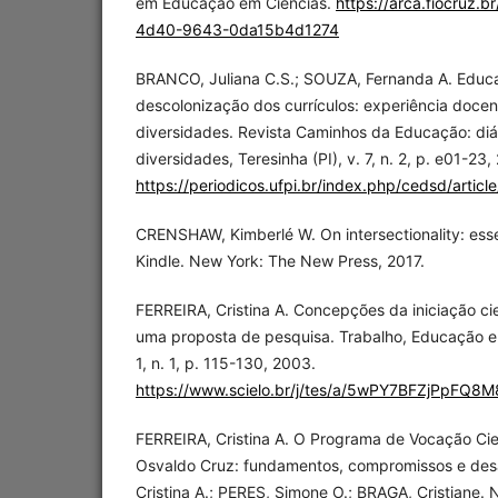
em Educação em Ciências.
https://arca.fiocruz.
4d40-9643-0da15b4d1274
BRANCO, Juliana C.S.; SOUZA, Fernanda A. Educaç
descolonização dos currículos: experiência docen
diversidades. Revista Caminhos da Educação: diál
diversidades, Teresinha (PI), v. 7, n. 2, p. e01-23,
https://periodicos.ufpi.br/index.php/cedsd/artic
CRENSHAW, Kimberlé W. On intersectionality: esse
Kindle. New York: The New Press, 2017.
FERREIRA, Cristina A. Concepções da iniciação cie
uma proposta de pesquisa. Trabalho, Educação e 
1, n. 1, p. 115-130, 2003.
https://www.scielo.br/j/tes/a/5wPY7BFZjPpFQ8
FERREIRA, Cristina A. O Programa de Vocação Cie
Osvaldo Cruz: fundamentos, compromissos e desa
Cristina A.; PERES, Simone O.; BRAGA, Cristiane.