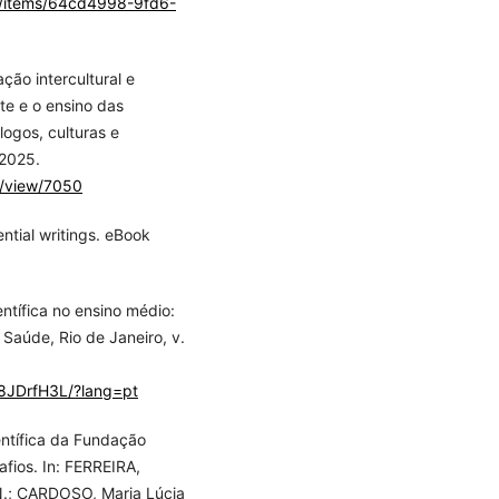
br/items/64cd4998-9fd6-
ão intercultural e
te e o ensino das
ogos, culturas e
 2025.
le/view/7050
ntial writings. eBook
ntífica no ensino médio:
Saúde, Rio de Janeiro, v.
M8JDrfH3L/?lang=pt
ntífica da Fundação
fios. In: FERREIRA,
 N.; CARDOSO, Maria Lúcia