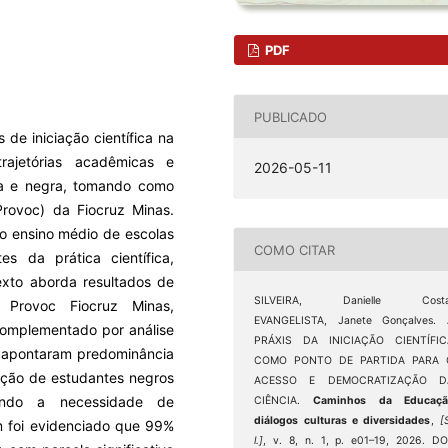
PDF
PUBLICADO
 de iniciação científica na
ajetórias acadêmicas e
2026-05-11
ina e negra, tomando como
Provoc) da Fiocruz Minas.
 do ensino médio de escolas
COMO CITAR
es da prática científica,
texto aborda resultados de
SILVEIRA, Danielle Costa
Provoc Fiocruz Minas,
EVANGELISTA, Janete Gonçalves. 
complementado por análise
PRÁXIS DA INICIAÇÃO CIENTÍFIC
s apontaram predominância
COMO PONTO DE PARTIDA PARA 
pação de estudantes negros
ACESSO E DEMOCRATIZAÇÃO D
cando a necessidade de
CIÊNCIA.
Caminhos da Educaçã
diálogos culturas e diversidades
,
[
ém foi evidenciado que 99%
l.]
, v. 8, n. 1, p. e01–19, 2026. DO