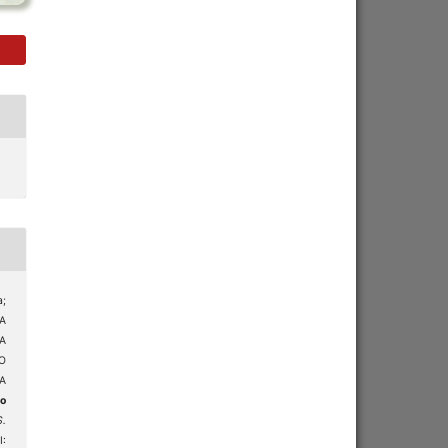
;
A
A
O
A
o
S.
I: