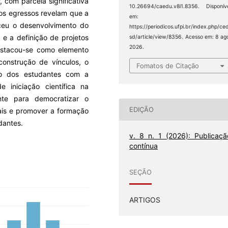
, com parcela significativa
10.26694/caedu.v8i1.8356. Disponív
os egressos revelam que a
em:
eceu o desenvolvimento do
https://periodicos.ufpi.br/index.php/ce
 e a definição de projetos
sd/article/view/8356. Acesso em: 8 ag
2026.
 destacou-se como elemento
construção de vínculos, o
Fomatos de Citação
ão dos estudantes com a
de iniciação científica na
nte para democratizar o
EDIÇÃO
rais e promover a formação
dantes.
v. 8 n. 1 (2026): Publicaçã
contínua
SEÇÃO
ARTIGOS