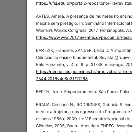
https://ufsj.edu.br/portal2-repositorio/File/revist
ARTES, Amélia. A presença de mulheres no ensino 
maioria sem prestígio. In: Seminário Internaciona
Women’s Worlds Congress, 2017, Florianópolis. Ana
https://www.wwc2017.eventos.dype.com.br/reso
BARTZIK, Franciele; ZANDER, Leiza D. A importânc
Ciências no ensino fundamental. Revista @rquivo 
Belo Horizonte, v. 4, n. 8, p. 31-38, maio-ago. 20
https://periodicos.pucminas.br/arquivobrasileiro
7344.2016v4n8p31/11268
BERTH, Joice. Empoderamento. São Paulo: Pólen,
BRAGA, Cristiane N.; RODRIGUES, Gabriela S. Inici
médio: a trajetória dos egressos do Programa de 
os anos 1986 e 2000. In: V Encontro Nacional d
Ciências, 2005, Bauru. Atas do V ENPEC. Associaç