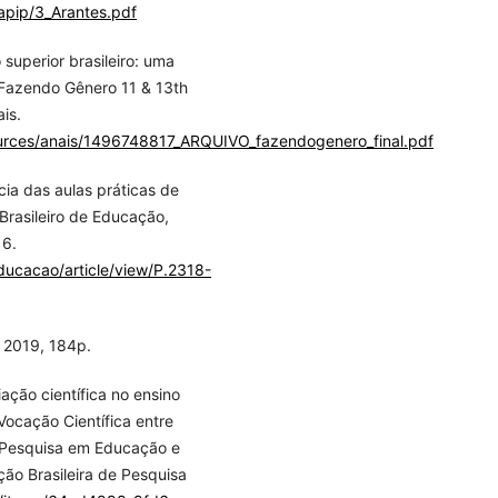
alapip/3_Arantes.pdf
superior brasileiro: uma
l Fazendo Gênero 11 & 13th
is.
urces/anais/1496748817_ARQUIVO_fazendogenero_final.pdf
ia das aulas práticas de
Brasileiro de Educação,
16.
educacao/article/view/P.2318-
 2019, 184p.
ação científica no ensino
Vocação Científica entre
e Pesquisa em Educação e
ão Brasileira de Pesquisa