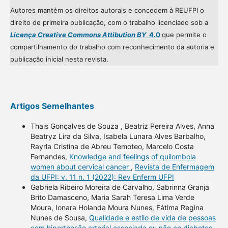
Autores mantém os direitos autorais e concedem à REUFPI o
direito de primeira publicação, com o trabalho licenciado sob a
Licença Creative Commons Attibution BY
4.0
que permite o
compartilhamento do trabalho com reconhecimento da autoria e
publicação inicial nesta revista.
Artigos Semelhantes
Thais Gonçalves de Souza , Beatriz Pereira Alves, Anna
Beatryz Lira da Silva, Isabela Lunara Alves Barbalho,
Rayrla Cristina de Abreu Temoteo, Marcelo Costa
Fernandes,
Knowledge and feelings of quilombola
women about cervical cancer
,
Revista de Enfermagem
da UFPI: v. 11 n. 1 (2022): Rev Enferm UFPI
Gabriela Ribeiro Moreira de Carvalho, Sabrinna Granja
Brito Damasceno, Maria Sarah Teresa Lima Verde
Moura, Ionara Holanda Moura Nunes, Fátima Regina
Nunes de Sousa,
Qualidade e estilo de vida de pessoas
com hipertensão arterial associada ou não ao diabetes
,