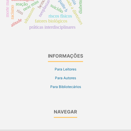
neoplasias ósseas
fidelidade a diretrizes
morte materna
hepatite b
diabettes
near miss
reação
suicídio
racismo
ultrassom
rins
riscos físicos
atitude
fatores biológicos
práticas interdisciplinares
INFORMAÇÕES
Para Leitores
Para Autores
Para Bibliotecários
NAVEGAR