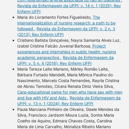
Revista de Enfermagem da UFPI: v. 14 n. 1 (2025): Rev
Enferm UFPI
Maria do Livramento Fortes Figueireido,
The
internationalization of nursing research: a path to be
followed
,
Revista de Enfermagem da UFPI: v. 2 n. 3
(2013): Rev Enferm UFPI
Cristiano Batista Gonçalves, Nayra Samanta Alves Luz,
Izabel Cristina Falcão Juvenal Barbosa,
Project
experiences and internships in public health: nursing
academic perspective
,
Revista de Enfermagem da
UFPI: v. 5 n. 4 (2016): Rev Enferm UFPI
Maria Tereza Leite Mariano, Márley Romão Leite,
Bárbara Furtado Mandelli, Maria Mônica Paulino do
Nascimento, Marcelo Costa Fernandes, Rayrla Cristina
de Abreu Temoteo, Cícera Renata Diniz Vieira Silva,
Care-educational game for men who have sex with men
and live with HIV and Aids
,
Revista de Enfermagem da
UFPI: v. 13 n. 1 (2024): Rev Enferm UFPI
Paula Marciana Pinheiro de Oliveira, Gisele Mendes da
Silva, Francisco Jardsom Moura Luzia, Sonha Maria
Coelho de Aquino, Edmara Chaves Costa, Carolina
Maria de Lima Carvalho, Monaliza Ribeiro Mariano