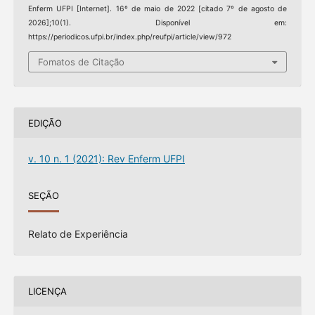
Enferm UFPI [Internet]. 16º de maio de 2022 [citado 7º de agosto de
2026];10(1). Disponível em:
https://periodicos.ufpi.br/index.php/reufpi/article/view/972
Fomatos de Citação
EDIÇÃO
v. 10 n. 1 (2021): Rev Enferm UFPI
SEÇÃO
Relato de Experiência
LICENÇA