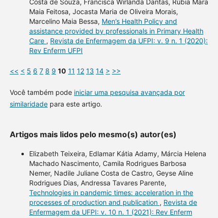
Costa de Souza, Francisca Wirlanda Dantas, Rúbia Mara
Maia Feitosa, Jocasta Maria de Oliveira Morais,
Marcelino Maia Bessa,
Men’s Health Policy and
assistance provided by professionals in Primary Health
Care
,
Revista de Enfermagem da UFPI: v. 9 n. 1 (2020):
Rev Enferm UFPI
<<
<
5
6
7
8
9
10
11
12
13
14
>
>>
Você também pode
iniciar uma pesquisa avançada por
similaridade
para este artigo.
Artigos mais lidos pelo mesmo(s) autor(es)
Elizabeth Teixeira, Edlamar Kátia Adamy, Márcia Helena
Machado Nascimento, Camila Rodrigues Barbosa
Nemer, Nadile Juliane Costa de Castro, Geyse Aline
Rodrigues Dias, Andressa Tavares Parente,
Technologies in pandemic times: acceleration in the
processes of production and publication
,
Revista de
Enfermagem da UFPI: v. 10 n. 1 (2021): Rev Enferm