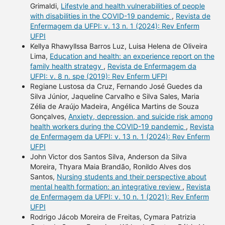
Grimaldi,
Lifestyle and health vulnerabilities of people
with disabilities in the COVID-19 pandemic
,
Revista de
Enfermagem da UFPI: v. 13 n. 1 (2024): Rev Enferm
UFPI
Kellya Rhawyllssa Barros Luz, Luisa Helena de Oliveira
Lima,
Education and health: an experience report on the
family health strategy
,
Revista de Enfermagem da
UFPI: v. 8 n. spe (2019): Rev Enferm UFPI
Regiane Lustosa da Cruz, Fernando José Guedes da
Silva Júnior, Jaqueline Carvalho e Silva Sales, Maria
Zélia de Araújo Madeira, Angélica Martins de Souza
Gonçalves,
Anxiety, depression, and suicide risk among
health workers during the COVID-19 pandemic
,
Revista
de Enfermagem da UFPI: v. 13 n. 1 (2024): Rev Enferm
UFPI
John Victor dos Santos Silva, Anderson da Silva
Moreira, Thyara Maia Brandão, Ronildo Alves dos
Santos,
Nursing students and their perspective about
mental health formation: an integrative review
,
Revista
de Enfermagem da UFPI: v. 10 n. 1 (2021): Rev Enferm
UFPI
Rodrigo Jácob Moreira de Freitas, Cymara Patrizia