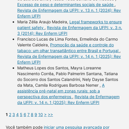
Excesso de peso e determinantes sociais de saúde
,
Revista de Enfermagem da UFPI: v. 13 n. 1 (2024): Rev
Enferm UFPI
Maria Zélia Araujo Madeira,
Legal frameworks to ensure
patient safety
,
Revista de Enfermagem da UFPI: v. 3 n.
3 (2014): Rev Enferm UFPI
Francisco Lucas de Lima Fontes, Ermelinda do Carmo
Valente Caldeira,
Promoção da saúde e controle do
tabaco: um olhar transatlântico entre Brasil e Portugal
,
Revista de Enfermagem da UFPI: v. 14 n. 1 (2025): Rev
Enferm UFPI
Matheus Lopes dos Santos, Mayra Loreanne
Nascimento Corrêa, Pablo Palmerim Santana, Tatiana
do Socorro dos Santos Calandrini, Nely Dayse Santos
da Mata, Camila Rodrigues Barbosa Nemer ,
A
assistência pré-natal em zonas rurais: sob a
perspectiva dos enfermeiros
,
Revista de Enfermagem
da UFPI: v. 14 n. 1 (2025): Rev Enferm UFPI
1
2
3
4
5
6
7
8
9
10
>
>>
Você também pode
iniciar uma pesquisa avançada por