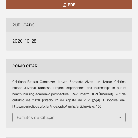
PDF
PUBLICADO
2020-10-28
COMO CITAR
Cristiano Batista Gonçalves, Nayra Samanta Alves Luz, Izabel Cristina
Falcão Juvenal Barbosa. Project experiences and internships in public
health: nursing academic perspective . Rev Enferm UFPI [Internet]. 28º de
outubro de 2020 [citado 7º de agosto de 2026];5(4). Disponível em:
https://periodicos.ufpi.br/index.php/reufpi/article/view/420
Fomatos de Citação