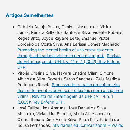
Artigos Semelhantes
Gabriela Araújo Rocha, Denival Nascimento Vieira
Júnior, Renata Kelly dos Santos e Silva, Vicente Rubens
Reges Brito, Joyce Rayane Leite, Emanuel Victor
Cordeiro da Costa Silva, Ana Larissa Gomes Machado,
Promoting the mental health of university students
through educational video: experience report
,
Revista
de Enfermagem da UFPI: v. 11 n. 1 (2022): Rev Enferm
UFPI
Vitória Cristina Silva, Nayara Cristina Milan, Simone
Albino da Silva, Roberta Seron Sanches , Zélia Marilda
Rodrigues Resck,
Processo de trabalho do enfermeiro
diante de eventos adversos: reflexões sobre a segunda
vítima
,
Revista de Enfermagem da UFPI: v. 14 n. 1
(2025): Rev Enferm UFPI
José Fellipe Lima Araruna, José Daniel da Silva
Monteiro, Vivian Lira Ferreira, Maria Aline Januário,
Cícera Renata Diniz Vieira Silva, Petra Kelly Rabelo de
Sousa Fernandes,
Atividades educativas sobre HIV/aids