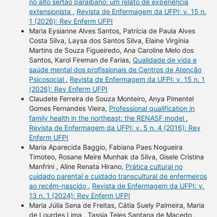
no alto sertão paraibano: um relato de experiência
extensionista
,
Revista de Enfermagem da UFPI: v. 15 n.
1 (2026): Rev Enferm UFPI
Maria Eysianne Alves Santos, Patrícia de Paula Alves
Costa Silva, Laysa dos Santos Silva, Elaine Virgínia
Martins de Souza Figueiredo, Ana Caroline Melo dos
Santos, Karol Fireman de Farias,
Qualidade de vida e
saúde mental dos profissionais de Centros de Atenção
Psicosocial
,
Revista de Enfermagem da UFPI: v. 15 n. 1
(2026): Rev Enferm UFPI
Claudete Ferreira de Souza Monteiro, Anya Pimentel
Gomes Fernandes Vieira,
Professional qualification in
family health in the northeast: the RENASF model
,
Revista de Enfermagem da UFPI: v. 5 n. 4 (2016): Rev
Enferm UFPI
Maria Aparecida Baggio, Fabiana Paes Nogueira
Timoteo, Rosane Meire Munhak da Silva, Gisele Cristina
Manfrini , Aline Renata Hirano,
Prática cultural no
cuidado parental e cuidado transcultural de enfermeiros
ao recém-nascido
,
Revista de Enfermagem da UFPI: v.
13 n. 1 (2024): Rev Enferm UFPI
Maria Júlia Sena de Freitas, Cátia Suely Palmeira, Maria
de Lourdes Lima , Tassia Teles Santana de Macedo ,