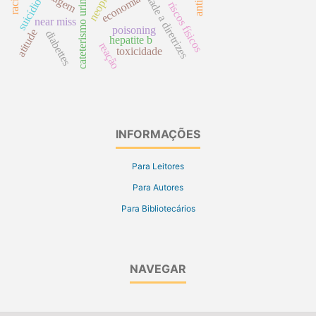
fidelidade a diretrizes
cateterismo urinário
economia
suicídio
riscos físicos
near miss
poisoning
atitude
diabettes
hepatite b
reação
toxicidade
INFORMAÇÕES
Para Leitores
Para Autores
Para Bibliotecários
NAVEGAR