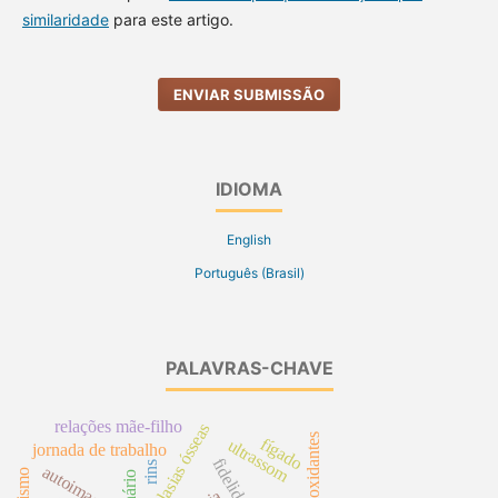
similaridade
para este artigo.
ENVIAR SUBMISSÃO
IDIOMA
English
Português (Brasil)
PALAVRAS-CHAVE
relações mãe-filho
neoplasias ósseas
antioxidantes
fígado
ultrassom
jornada de trabalho
rins
autoimagem
racismo