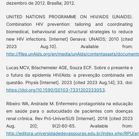
dezembro de 2012. Brasília; 2012.
UNITED NATIONS PROGRAMME ON HIV/AIDS (UNAIDS).
Combination HIV prevention: tailoring and coordinating
biomedical, behavioural and structural strategies to reduce
new HIV infections. [Internet] Genava: UNAIDS; 2010 [cited
2023 Aug.10]. Available from:
http://files.unAids.org/en/media/unAids/contentassets/documen
Lucas MCV, Böschemeier AGE, Souza ECF. Sobre o presente e
o futuro da epidemia HIV/Aids: a prevenção combinada em
questão. Physis [Internet]. 2023 [cited 2023 Aug.14]; 33. doi:
https://doi.org/10.1590/S0103-7331202333053
.
Ribeiro WA, Andrade M. Enfermeiro protagonista na educação
em saúde para o autocuidado de pacientes com doenças
renal crônica. Rev Pró-UniverSUS [Internet]. 2018 [cited 2023
Aug. 20]; 9(2):60-65. Available from:
http://editora.universidadedevassouras.edu.br/index.php/RPU/ar