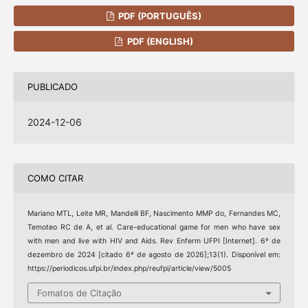
PDF (PORTUGUÊS)
PDF (ENGLISH)
PUBLICADO
2024-12-06
COMO CITAR
Mariano MTL, Leite MR, Mandelli BF, Nascimento MMP do, Fernandes MC,
Temoteo RC de A, et al. Care-educational game for men who have sex
with men and live with HIV and Aids. Rev Enferm UFPI [Internet]. 6º de
dezembro de 2024 [citado 6º de agosto de 2026];13(1). Disponível em:
https://periodicos.ufpi.br/index.php/reufpi/article/view/5005
Fomatos de Citação