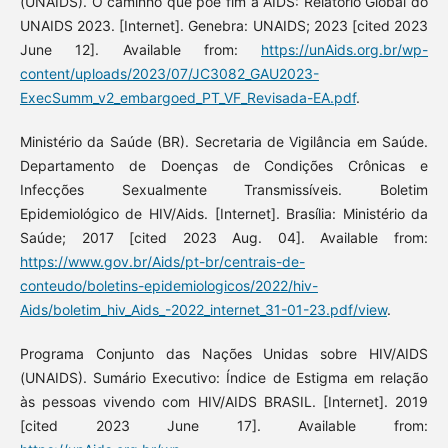
(UNAIDS). O caminho que põe fim à AIDS: Relatório Global do
UNAIDS 2023. [Internet]. Genebra: UNAIDS; 2023 [cited 2023
June 12]. Available from:
https://unAids.org.br/wp-
content/uploads/2023/07/JC3082_GAU2023-
ExecSumm_v2_embargoed_PT_VF_Revisada-EA.pdf
.
Ministério da Saúde (BR). Secretaria de Vigilância em Saúde.
Departamento de Doenças de Condições Crônicas e
Infecções Sexualmente Transmissíveis. Boletim
Epidemiológico de HIV/Aids. [Internet]. Brasília: Ministério da
Saúde; 2017 [cited 2023 Aug. 04]. Available from:
https://www.gov.br/Aids/pt-br/centrais-de-
conteudo/boletins-epidemiologicos/2022/hiv-
Aids/boletim_hiv_Aids_-2022_internet_31-01-23.pdf/view
.
Programa Conjunto das Nações Unidas sobre HIV/AIDS
(UNAIDS). Sumário Executivo: Índice de Estigma em relação
às pessoas vivendo com HIV/AIDS BRASIL. [Internet]. 2019
[cited 2023 June 17]. Available from: