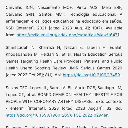
Carvalho ICN, Nascimento MOF, Pinto ACS, Melo ERF,
Carvalho GRN, Santos MCT. Tecnologia educacional: A
enfermagem e os jogos educativos na educação em saúde.
RSD [Internet]. 2021 [cited 2023 Aug.14]; 10(7). Available
from:
https://rsdjournal.org/index.php/rsd/article/view/16471
.
Sharifzadeh N, Kharrazi H, Nazari E, Tabesh H, Edalati
Khodabandeh M, Heidari S, et al. Health Education Serious
Games Targeting Health Care Providers, Patients, and Public
Health Users: Scoping Review JMIR Serious Games 2020
[cited 2023 Oct.28]; 8(1). doi:
https://doi.org/10.2196/13459
.
Seixas GEC, Lopes JL, Barros ALBL, Aprile DCB, Santiago LM,
Lopes CT, et al. BOARD GAME ON HEALTHY LIFESTYLE FOR
PEOPLE WITH CORONARY ARTERY DISEASE. Texto contexto
- enferm. [Internet]. 2023 [cited 2023 Aug.14]; 32. doi:
https://doi.org/10.1590/1980-265X-TCE-2022-0294en
.
Salbego C, Nietsche EA. Praxis Model for Technology