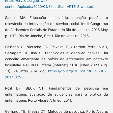
https://unAids.org.br/wp-
content/uploads/2020/01/Exec_Sum_ARTE_2_web.pdf
.
Santos MA. Educação em saúde, atenção primária e
relevância da intervenção do serviço social. In: II Congresso
de Assistentes Sociais do Estado do Rio de Janeiro; 2016 May
p. 1-10; Rio de Janeiro, Brasil. Rio de Janeiro: 2016.
Salbego C, Nietsche EA, Teixeira E, Girardon-Perlini NMO,
Selvagem CF, Ilha S. Tecnologias cuidado-educativas: Um
conceito emergente da práxis do enfermeiro em contexto
hospitalar. Rev Bras Enferm [Internet]. 2018 [cited 2023 Aug.
13]; 71(6):2666-74. doi:
https://doi.org/10.1590/0034-7167-
2017-0753
.
Polit DF, BECK CT. Fundamentos de pesquisa em
enfermagem: avaliação de evidências para a prática da
enfermagem. Porto Alegre:Artmed; 2011.
Gerhardt TE, Silveira DT. Métodos de pesquisa. Porto Alegre: