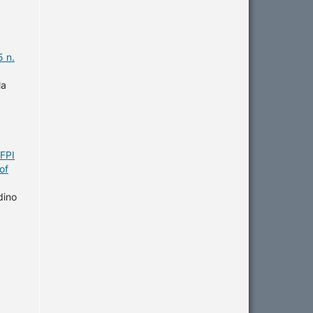
5 n.
la
UFPI
of
dino