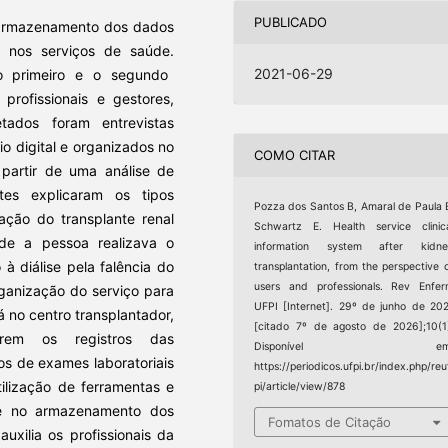
PUBLICADO
o armazenamento dos dados
l nos serviços de saúde.
2021-06-29
 o primeiro e o segundo
profissionais e gestores,
tados foram entrevistas
io digital e organizados no
COMO CITAR
 partir de uma análise de
ntes explicaram os tipos
Pozza dos Santos B, Amaral de Paula 
zação do transplante renal
Schwartz E. Health service clinic
nde a pessoa realizava o
information system after kidne
 à diálise pela falência do
transplantation, from the perspective 
users and professionals. Rev Enfe
rganização do serviço para
UFPI [Internet]. 29º de junho de 20
á no centro transplantador,
[citado 7º de agosto de 2026];10(1
rrem os registros das
Disponível em
os de exames laboratoriais
https://periodicos.ufpi.br/index.php/reu
tilização de ferramentas e
pi/article/view/878
 e no armazenamento dos
Fomatos de Citação
auxilia os profissionais da