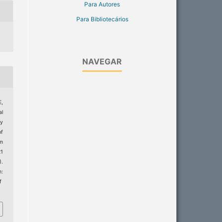
Para Autores
Para Bibliotecários
NAVEGAR
E,
al
y
of
rm
21
).
:
f