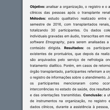
Objetivo:
analisar a organização, o registro e 
clínicos das pessoas após o transplante rena
Métodos:
estudo qualitativo realizado entre
semestre de 2016, com transplantados renais, 
totalizando 30 participantes. Os dados cole
individuais gravadas em áudio, transcritas em me
software Etnography
, para serem analisadas a
conteúdo dirigida.
Resultados:
os participa
existentes de prontuários, que depois da reali
são arquivados pelo serviço de nefrologia o
tratamento dialítico. Porém, em casos de retorno
órgão transplantado, participantes referiram a o
o registro de informações sobre o atendimento. J
os participantes mencionaram como oco
intercorrências no estado de saúde, dos resultad
e das orientações transmitidas.
Conclusão:
a u
de instrumentos na organização, no registro
dados clínicos, durante a assistência à pessoa, 