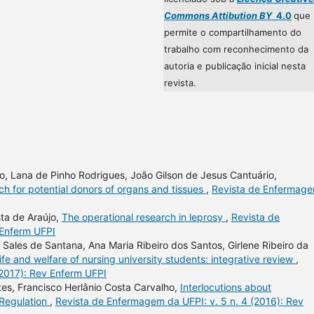
Commons Attibution BY
4.0
que
permite o compartilhamento do
trabalho com reconhecimento da
autoria e publicação inicial nesta
revista.
so, Lana de Pinho Rodrigues, João Gilson de Jesus Cantuário,
rch for potential donors of organs and tissues
,
Revista de Enfermag
sta de Araújo,
The operational research in leprosy
,
Revista de
 Enferm UFPI
a Sales de Santana, Ana Maria Ribeiro dos Santos, Girlene Ribeiro da
life and welfare of nursing university students: integrative review
,
(2017): Rev Enferm UFPI
tes, Francisco Herlânio Costa Carvalho,
Interlocutions about
 Regulation
,
Revista de Enfermagem da UFPI: v. 5 n. 4 (2016): Rev