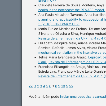
Enferm UFPI
Claudete Ferreira de Souza Monteiro, Anya
health in the northeast: the RENASF model
Ana Paula Mousinho Tavares, Anna Karolinne
planning and applicability to occupational h
3 (2016): Rev Enferm UFPI
Maria Eunice Martins de Freitas, Tatiane Soa
Silvana de Oliveira e Silva, Henrique Andr
Revista de Enfermagem da UFPI: v. 4 n. 4 
Elizabeth Mesquita Melo, Ariane Moreira Maia
Sombra, Rafaella Lemos Alves, Violeta Frot
mechanical ventilation in the intensive care
Telma Maria Evangelista Araújo,
Leprosy: pe
Piaui
,
Revista de Enfermagem da UFPI: v. 4
Francisca Elisangêla de Araújo, Vinicius Li
Estrela Lins, Francisco Márcio Leite Granjei
Revista de Enfermagem da UFPI: v. 4 n. 1 
<<
<
2
3
4
5
6
7
8
9
10
>
>>
Você também pode
iniciar uma pesquisa avançad