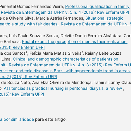
 Pimentel Gomes Fernandes Vieira,
Professional qualification in family
,
Revista de Enfermagem da UFPI: v. 5 n. 4 (2016): Rev Enferm UFPI
 de Oliveira Silva, Márcia Astrês Fernandes,
Situational strategic
ealth: a study with fair dearles
,
Revista de Enfermagem da UFPI: v. 
res, Luís Paulo Souza e Souza, Deivite Danilo Ferreira Alcântara, Car
ade Barbosa,
Rectal exam: the perception of men as their realization
,
(2015): Rev Enferm UFPI
 dos Santos², Felícia Maria Matias Silveira³, Raiany Leite Souza
a Lima,
Clinical and demographic characteristics of patients on
unit
,
Revista de Enfermagem da UFPI: v. 4 n. 3 (2015): Rev Enferm 
rsistent endemic disease in Brazil with hyperendemic trend in areas 
 n. 2 (2015): Rev Enferm UFPI
no de Souza Neto, Ana Elza Oliveira de Mendonça, Tamiris Lanny Clau
ro,
Assitencias as practical nursing in peritoneal dialysis: a review
,
(2015): Rev Enferm UFPI
a por similaridade
para este artigo.