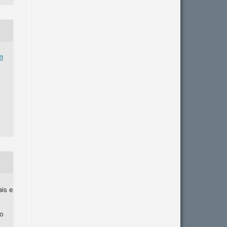
m
ais e
ho