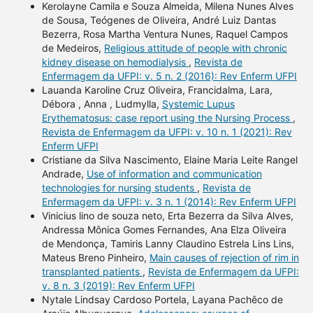
Kerolayne Camila e Souza Almeida, Milena Nunes Alves
de Sousa, Teógenes de Oliveira, André Luiz Dantas
Bezerra, Rosa Martha Ventura Nunes, Raquel Campos
de Medeiros,
Religious attitude of people with chronic
kidney disease on hemodialysis
,
Revista de
Enfermagem da UFPI: v. 5 n. 2 (2016): Rev Enferm UFPI
Lauanda Karoline Cruz Oliveira, Francidalma, Lara,
Débora , Anna , Ludmylla,
Systemic Lupus
Erythematosus: case report using the Nursing Process
,
Revista de Enfermagem da UFPI: v. 10 n. 1 (2021): Rev
Enferm UFPI
Cristiane da Silva Nascimento, Elaine Maria Leite Rangel
Andrade,
Use of information and communication
technologies for nursing students
,
Revista de
Enfermagem da UFPI: v. 3 n. 1 (2014): Rev Enferm UFPI
Vinicius lino de souza neto, Erta Bezerra da Silva Alves,
Andressa Mônica Gomes Fernandes, Ana Elza Oliveira
de Mendonça, Tamiris Lanny Claudino Estrela Lins Lins,
Mateus Breno Pinheiro,
Main causes of rejection of rim in
transplanted patients
,
Revista de Enfermagem da UFPI:
v. 8 n. 3 (2019): Rev Enferm UFPI
Nytale Lindsay Cardoso Portela, Layana Pachêco de