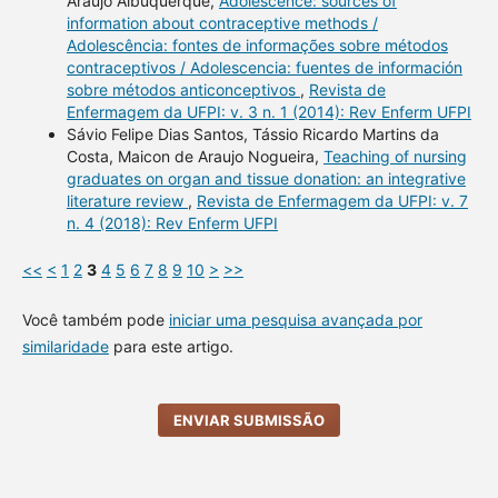
Araújo Albuquerque,
Adolescence: sources of
information about contraceptive methods /
Adolescência: fontes de informações sobre métodos
contraceptivos / Adolescencia: fuentes de información
sobre métodos anticonceptivos
,
Revista de
Enfermagem da UFPI: v. 3 n. 1 (2014): Rev Enferm UFPI
Sávio Felipe Dias Santos, Tássio Ricardo Martins da
Costa, Maicon de Araujo Nogueira,
Teaching of nursing
graduates on organ and tissue donation: an integrative
literature review
,
Revista de Enfermagem da UFPI: v. 7
n. 4 (2018): Rev Enferm UFPI
<<
<
1
2
3
4
5
6
7
8
9
10
>
>>
Você também pode
iniciar uma pesquisa avançada por
similaridade
para este artigo.
ENVIAR SUBMISSÃO