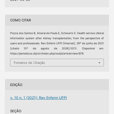
COMO CITAR
Pozza dos Santos B, Amaral de Paula E, Schwartz E. Health service clinical
information system after kidney transplantation, from the perspective of
users and professionals. Rev Enferm UFPI [Internet]. 29º de junho de 2021
[citado 10º de agosto de 2026];10(1). Disponível em:
https://periodicos.ufpi.br/index.php/reufpi/article/view/878
Fomatos de Citação
EDIÇÃO
v. 10 n. 1 (2021): Rev Enferm UFPI
SEÇÃO