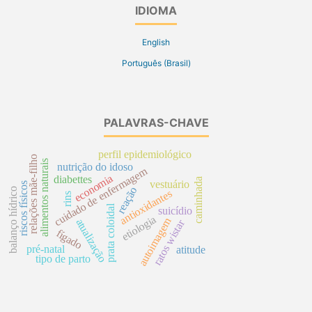
IDIOMA
English
Português (Brasil)
PALAVRAS-CHAVE
perfil epidemiológico
relações mãe-filho
alimentos naturais
nutrição do idoso
cuidado de enfermagem
economia
diabettes
caminhada
vestuário
riscos físicos
reação
balanço hídrico
antioxidantes
rins
prata coloidal
suicídio
etiologia
autoimagem
atualização
ratos wistar
fígado
pré-natal
atitude
tipo de parto