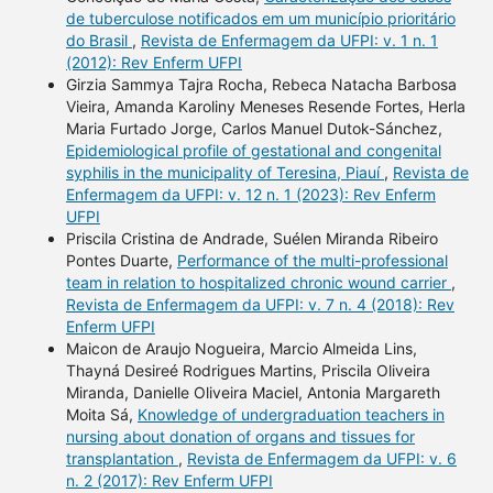
de tuberculose notificados em um município prioritário
do Brasil
,
Revista de Enfermagem da UFPI: v. 1 n. 1
(2012): Rev Enferm UFPI
Girzia Sammya Tajra Rocha, Rebeca Natacha Barbosa
Vieira, Amanda Karoliny Meneses Resende Fortes, Herla
Maria Furtado Jorge, Carlos Manuel Dutok-Sánchez,
Epidemiological profile of gestational and congenital
syphilis in the municipality of Teresina, Piauí
,
Revista de
Enfermagem da UFPI: v. 12 n. 1 (2023): Rev Enferm
UFPI
Priscila Cristina de Andrade, Suélen Miranda Ribeiro
Pontes Duarte,
Performance of the multi-professional
team in relation to hospitalized chronic wound carrier
,
Revista de Enfermagem da UFPI: v. 7 n. 4 (2018): Rev
Enferm UFPI
Maicon de Araujo Nogueira, Marcio Almeida Lins,
Thayná Desireé Rodrigues Martins, Priscila Oliveira
Miranda, Danielle Oliveira Maciel, Antonia Margareth
Moita Sá,
Knowledge of undergraduation teachers in
nursing about donation of organs and tissues for
transplantation
,
Revista de Enfermagem da UFPI: v. 6
n. 2 (2017): Rev Enferm UFPI