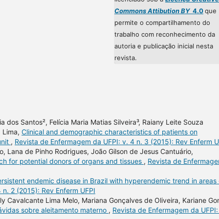
Commons Attibution BY
4.0
que
permite o compartilhamento do
trabalho com reconhecimento da
autoria e publicação inicial nesta
revista.
 dos Santos², Felícia Maria Matias Silveira³, Raiany Leite Souza
a Lima,
Clinical and demographic characteristics of patients on
unit
,
Revista de Enfermagem da UFPI: v. 4 n. 3 (2015): Rev Enferm 
so, Lana de Pinho Rodrigues, João Gilson de Jesus Cantuário,
rch for potential donors of organs and tissues
,
Revista de Enfermag
rsistent endemic disease in Brazil with hyperendemic trend in areas 
 n. 2 (2015): Rev Enferm UFPI
iely Cavalcante Lima Melo, Mariana Gonçalves de Oliveira, Kariane G
ávidas sobre aleitamento materno
,
Revista de Enfermagem da UFPI: 