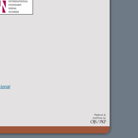
ional