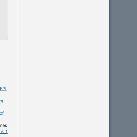
UFPI
em
of
omes
v. 1