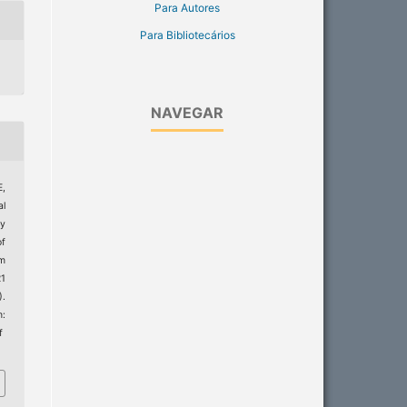
Para Autores
Para Bibliotecários
NAVEGAR
E,
al
y
of
rm
21
).
:
f