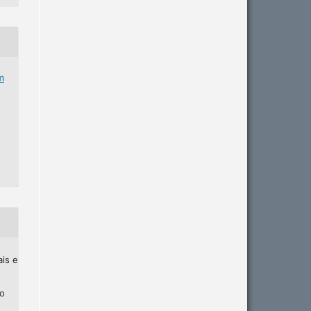
m
ais e
ho