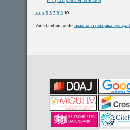
n. 1 (2012): Rev Enferm UFPI
<<
<
5
6
7
8
9
10
Você também pode
iniciar uma pesquisa avançad