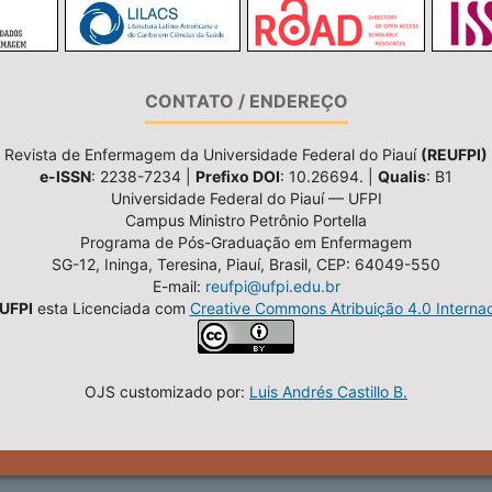
CONTATO / ENDEREÇO
Revista de Enfermagem da Universidade Federal do Piauí
(REUFPI)
e-ISSN
: 2238-7234 |
Prefixo DOI
: 10.26694. |
Qualis
: B1
Universidade Federal do Piauí — UFPI
Campus Ministro Petrônio Portella
Programa de Pós-Graduação em Enfermagem
SG-12, Ininga, Teresina, Piauí, Brasil, CEP: 64049-550
E-mail:
reufpi@ufpi.edu.br
UFPI
esta Licenciada com
Creative Commons Atribuição 4.0 Internac
OJS customizado por:
Luis Andrés Castillo B.