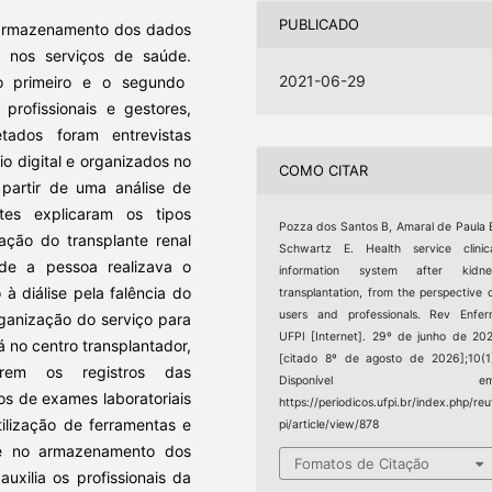
PUBLICADO
o armazenamento dos dados
l nos serviços de saúde.
2021-06-29
 o primeiro e o segundo
profissionais e gestores,
tados foram entrevistas
io digital e organizados no
COMO CITAR
 partir de uma análise de
ntes explicaram os tipos
Pozza dos Santos B, Amaral de Paula 
zação do transplante renal
Schwartz E. Health service clinic
nde a pessoa realizava o
information system after kidne
 à diálise pela falência do
transplantation, from the perspective 
users and professionals. Rev Enfe
rganização do serviço para
UFPI [Internet]. 29º de junho de 20
á no centro transplantador,
[citado 8º de agosto de 2026];10(1
rrem os registros das
Disponível em
os de exames laboratoriais
https://periodicos.ufpi.br/index.php/reu
tilização de ferramentas e
pi/article/view/878
 e no armazenamento dos
Fomatos de Citação
auxilia os profissionais da