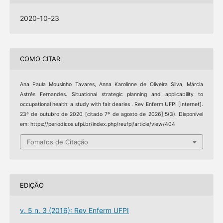
2020-10-23
COMO CITAR
Ana Paula Mousinho Tavares, Anna Karolinne de Oliveira Silva, Márcia
Astrês Fernandes. Situational strategic planning and applicability to
occupational health: a study with fair dearles . Rev Enferm UFPI [Internet].
23º de outubro de 2020 [citado 7º de agosto de 2026];5(3). Disponível
em: https://periodicos.ufpi.br/index.php/reufpi/article/view/404
Fomatos de Citação
EDIÇÃO
v. 5 n. 3 (2016): Rev Enferm UFPI