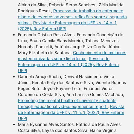
Albino da Silva, Roberta Seron Sanches , Zélia Marilda
Rodrigues Resck,
Processo de trabalho do enfermeiro
diante de eventos adversos: reflexões sobre a segunda
vítima
,
Revista de Enfermagem da UFPI: v. 14 n. 1
(2025): Rev Enferm UFPI
Fernanda Cristina Rosa Alves, Fernando Conceição de
Lima, Bruna Camila Blans Moreira, Tatiana Menezes
Noronha Panzetti, Antônio Jorge Silva Corrêa Júnior,
Mary Elizabeth de Santana,
Conhecimento de mulheres
mastectomizadas sobre linfedema
,
Revista de
Enfermagem da UFPI: v. 14 n. 1 (2025): Rev Enferm
UFPI
Gabriela Araújo Rocha, Denival Nascimento Vieira
Júnior, Renata Kelly dos Santos e Silva, Vicente Rubens
Reges Brito, Joyce Rayane Leite, Emanuel Victor
Cordeiro da Costa Silva, Ana Larissa Gomes Machado,
Promoting the mental health of university students
through educational video: experience report
,
Revista
de Enfermagem da UFPI: v. 11 n. 1 (2022): Rev Enferm
UFPI
Maria Eysianne Alves Santos, Patrícia de Paula Alves
Costa Silva, Laysa dos Santos Silva, Elaine Virgínia