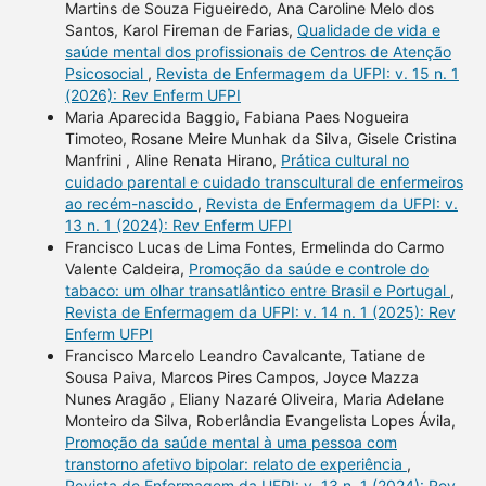
Martins de Souza Figueiredo, Ana Caroline Melo dos
Santos, Karol Fireman de Farias,
Qualidade de vida e
saúde mental dos profissionais de Centros de Atenção
Psicosocial
,
Revista de Enfermagem da UFPI: v. 15 n. 1
(2026): Rev Enferm UFPI
Maria Aparecida Baggio, Fabiana Paes Nogueira
Timoteo, Rosane Meire Munhak da Silva, Gisele Cristina
Manfrini , Aline Renata Hirano,
Prática cultural no
cuidado parental e cuidado transcultural de enfermeiros
ao recém-nascido
,
Revista de Enfermagem da UFPI: v.
13 n. 1 (2024): Rev Enferm UFPI
Francisco Lucas de Lima Fontes, Ermelinda do Carmo
Valente Caldeira,
Promoção da saúde e controle do
tabaco: um olhar transatlântico entre Brasil e Portugal
,
Revista de Enfermagem da UFPI: v. 14 n. 1 (2025): Rev
Enferm UFPI
Francisco Marcelo Leandro Cavalcante, Tatiane de
Sousa Paiva, Marcos Pires Campos, Joyce Mazza
Nunes Aragão , Eliany Nazaré Oliveira, Maria Adelane
Monteiro da Silva, Roberlândia Evangelista Lopes Ávila,
Promoção da saúde mental à uma pessoa com
transtorno afetivo bipolar: relato de experiência
,
Revista de Enfermagem da UFPI: v. 13 n. 1 (2024): Rev