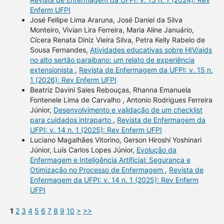
Enferm UFPI
José Fellipe Lima Araruna, José Daniel da Silva
Monteiro, Vivian Lira Ferreira, Maria Aline Januário,
Cícera Renata Diniz Vieira Silva, Petra Kelly Rabelo de
Sousa Fernandes,
Atividades educativas sobre HIV/aids
no alto sertão paraibano: um relato de experiência
extensionista
,
Revista de Enfermagem da UFPI: v. 15 n.
1 (2026): Rev Enferm UFPI
Beatriz Davini Sales Rebouças, Rhanna Emanuela
Fontenele Lima de Carvalho , Antonio Rodrigues Ferreira
Júnior,
Desenvolvimento e validação de um checklist
para cuidados intraparto
,
Revista de Enfermagem da
UFPI: v. 14 n. 1 (2025): Rev Enferm UFPI
Luciano Magalhães Vitorino, Gerson Hiroshi Yoshinari
Júnior, Luís Carlos Lopes Júnior,
Evolução da
Enfermagem e Inteligência Artificial: Segurança e
Otimização no Processo de Enfermagem
,
Revista de
Enfermagem da UFPI: v. 14 n. 1 (2025): Rev Enferm
UFPI
1
2
3
4
5
6
7
8
9
10
>
>>