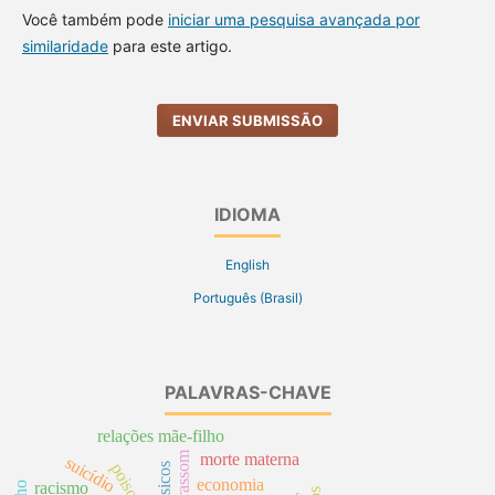
Você também pode
iniciar uma pesquisa avançada por
similaridade
para este artigo.
ENVIAR SUBMISSÃO
IDIOMA
English
Português (Brasil)
PALAVRAS-CHAVE
relações mãe-filho
ultrassom
morte materna
suicídio
poisoning
economia
racismo