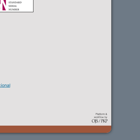
ional