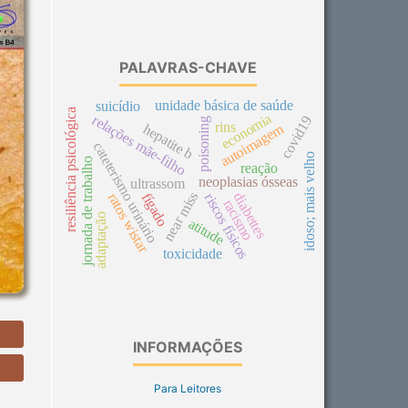
PALAVRAS-CHAVE
unidade básica de saúde
suicídio
resiliência psicológica
economia
relações mãe-filho
covid19
poisoning
rins
autoimagem
hepatite b
cateterismo urinário
idoso; mais velho
jornada de trabalho
reação
neoplasias ósseas
ultrassom
near miss
diabettes
fígado
ratos wistar
riscos físicos
racismo
adaptação
atitude
toxicidade
INFORMAÇÕES
Para Leitores