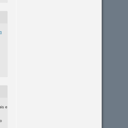
m
ais e
ho