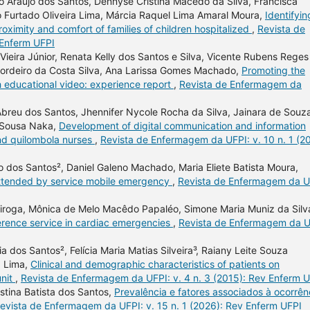
elo Araújo dos Santos, Dennyse Cristina Macedo da Silva, Francisca
 Furtado Oliveira Lima, Márcia Raquel Lima Amaral Moura,
Identifyin
roximity and comfort of families of children hospitalized
,
Revista de
 Enferm UFPI
Vieira Júnior, Renata Kelly dos Santos e Silva, Vicente Rubens Reges
 Cordeiro da Costa Silva, Ana Larissa Gomes Machado,
Promoting the
h educational video: experience report
,
Revista de Enfermagem da
Abreu dos Santos, Jhennifer Nycole Rocha da Silva, Jainara de Souz
a Sousa Naka,
Development of digital communication and information
and quilombola nurses
,
Revista de Enfermagem da UFPI: v. 10 n. 1 (20
o dos Santos², Daniel Galeno Machado, Maria Eliete Batista Moura,
attended by service mobile emergency
,
Revista de Enfermagem da U
iroga, Mônica de Melo Macêdo Papaléo, Simone Maria Muniz da Silv
ference service in cardiac emergencies
,
Revista de Enfermagem da U
 dos Santos², Felícia Maria Matias Silveira³, Raiany Leite Souza
a Lima,
Clinical and demographic characteristics of patients on
unit
,
Revista de Enfermagem da UFPI: v. 4 n. 3 (2015): Rev Enferm 
istina Batista dos Santos,
Prevalência e fatores associados à ocorrên
evista de Enfermagem da UFPI: v. 15 n. 1 (2026): Rev Enferm UFPI