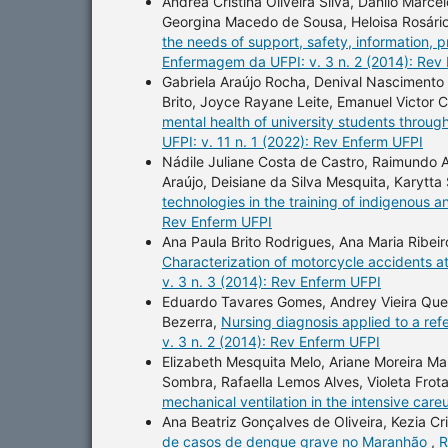
Andréa Cristina Oliveira Silva, Danilo Marc
Georgina Macedo de Sousa, Heloisa Rosário
the needs of support, safety, information, p
Enfermagem da UFPI: v. 3 n. 2 (2014): Rev
Gabriela Araújo Rocha, Denival Nascimento 
Brito, Joyce Rayane Leite, Emanuel Victor
mental health of university students throug
UFPI: v. 11 n. 1 (2022): Rev Enferm UFPI
Nádile Juliane Costa de Castro, Raimundo 
Araújo, Deisiane da Silva Mesquita, Karytt
technologies in the training of indigenous 
Rev Enferm UFPI
Ana Paula Brito Rodrigues, Ana Maria Ribeir
Characterization of motorcycle accidents 
v. 3 n. 3 (2014): Rev Enferm UFPI
Eduardo Tavares Gomes, Andrey Vieira Que
Bezerra,
Nursing diagnosis applied to a re
v. 3 n. 2 (2014): Rev Enferm UFPI
Elizabeth Mesquita Melo, Ariane Moreira Maia
Sombra, Rafaella Lemos Alves, Violeta Frot
mechanical ventilation in the intensive care
Ana Beatriz Gonçalves de Oliveira, Kezia Cr
de casos de dengue grave no Maranhão
,
R