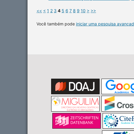
<<
<
1
2
3
4
5
6
7
8
9
10
>
>>
Você também pode
iniciar uma pesquisa avançad