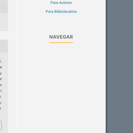
Para Autores
Para Bibliotecários
NAVEGAR
E,
al
y
of
rm
21
).
:
f