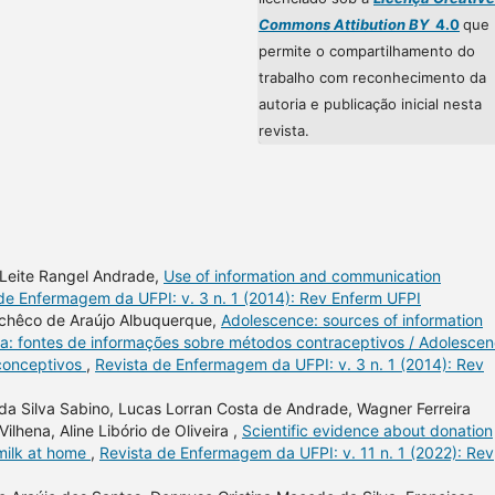
Commons Attibution BY
4.0
que
permite o compartilhamento do
trabalho com reconhecimento da
autoria e publicação inicial nesta
revista.
a Leite Rangel Andrade,
Use of information and communication
de Enfermagem da UFPI: v. 3 n. 1 (2014): Rev Enferm UFPI
achêco de Araújo Albuquerque,
Adolescence: sources of information
a: fontes de informações sobre métodos contraceptivos / Adolescen
iconceptivos
,
Revista de Enfermagem da UFPI: v. 3 n. 1 (2014): Rev
da Silva Sabino, Lucas Lorran Costa de Andrade, Wagner Ferreira
ilhena, Aline Libório de Oliveira ,
Scientific evidence about donation
 milk at home
,
Revista de Enfermagem da UFPI: v. 11 n. 1 (2022): Rev