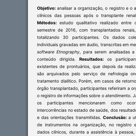
Objetivo:
analisar a organização, o registro e 
clínicos das pessoas após o transplante rena
Métodos:
estudo qualitativo realizado entre
semestre de 2016, com transplantados renais, 
totalizando 30 participantes. Os dados cole
individuais gravadas em áudio, transcritas em me
software Etnography
, para serem analisadas a
conteúdo dirigida.
Resultados:
os participa
existentes de prontuários, que depois da reali
são arquivados pelo serviço de nefrologia o
tratamento dialítico. Porém, em casos de retorno
órgão transplantado, participantes referiram a o
o registro de informações sobre o atendimento. J
os participantes mencionaram como oco
intercorrências no estado de saúde, dos resultad
e das orientações transmitidas.
Conclusão:
a u
de instrumentos na organização, no registro
dados clínicos, durante a assistência à pessoa, 