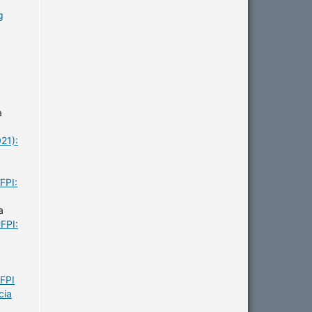
g
a
21):
FPI:
a
FPI:
UFPI
cia