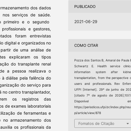
PUBLICADO
o armazenamento dos dados
l nos serviços de saúde.
2021-06-29
 o primeiro e o segundo
profissionais e gestores,
tados foram entrevistas
io digital e organizados no
COMO CITAR
 partir de uma análise de
ntes explicaram os tipos
Pozza dos Santos B, Amaral de Paula 
zação do transplante renal
Schwartz E. Health service clinic
nde a pessoa realizava o
information system after kidne
 à diálise pela falência do
transplantation, from the perspective 
users and professionals. Rev Enfe
rganização do serviço para
UFPI [Internet]. 29º de junho de 20
á no centro transplantador,
[citado 7º de agosto de 2026];10(1
rrem os registros das
Disponível em
os de exames laboratoriais
https://periodicos.ufpi.br/index.php/reu
tilização de ferramentas e
pi/article/view/878
 e no armazenamento dos
Fomatos de Citação
auxilia os profissionais da