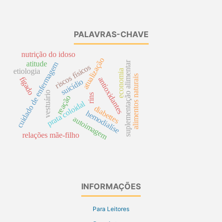
PALAVRAS-CHAVE
nutrição do idoso
atualização
atitude
suplementação alimentar
cuidado de enfermagem
riscos físicos
etiologia
economia
alimentos naturais
fígado
antioxidantes
suicídio
vestuário
rins
reação
prata coloidal
diabettes
hemodialíse
autoimagem
relações mãe-filho
INFORMAÇÕES
Para Leitores