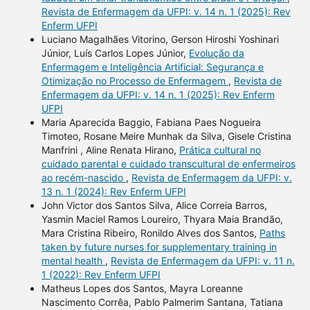
Revista de Enfermagem da UFPI: v. 14 n. 1 (2025): Rev
Enferm UFPI
Luciano Magalhães Vitorino, Gerson Hiroshi Yoshinari
Júnior, Luís Carlos Lopes Júnior,
Evolução da
Enfermagem e Inteligência Artificial: Segurança e
Otimização no Processo de Enfermagem
,
Revista de
Enfermagem da UFPI: v. 14 n. 1 (2025): Rev Enferm
UFPI
Maria Aparecida Baggio, Fabiana Paes Nogueira
Timoteo, Rosane Meire Munhak da Silva, Gisele Cristina
Manfrini , Aline Renata Hirano,
Prática cultural no
cuidado parental e cuidado transcultural de enfermeiros
ao recém-nascido
,
Revista de Enfermagem da UFPI: v.
13 n. 1 (2024): Rev Enferm UFPI
John Victor dos Santos Silva, Alice Correia Barros,
Yasmin Maciel Ramos Loureiro, Thyara Maia Brandão,
Mara Cristina Ribeiro, Ronildo Alves dos Santos,
Paths
taken by future nurses for supplementary training in
mental health
,
Revista de Enfermagem da UFPI: v. 11 n.
1 (2022): Rev Enferm UFPI
Matheus Lopes dos Santos, Mayra Loreanne
Nascimento Corrêa, Pablo Palmerim Santana, Tatiana