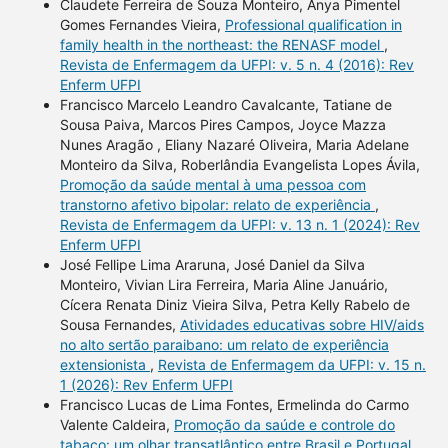
Claudete Ferreira de Souza Monteiro, Anya Pimentel
Gomes Fernandes Vieira,
Professional qualification in
family health in the northeast: the RENASF model
,
Revista de Enfermagem da UFPI: v. 5 n. 4 (2016): Rev
Enferm UFPI
Francisco Marcelo Leandro Cavalcante, Tatiane de
Sousa Paiva, Marcos Pires Campos, Joyce Mazza
Nunes Aragão , Eliany Nazaré Oliveira, Maria Adelane
Monteiro da Silva, Roberlândia Evangelista Lopes Ávila,
Promoção da saúde mental à uma pessoa com
transtorno afetivo bipolar: relato de experiência
,
Revista de Enfermagem da UFPI: v. 13 n. 1 (2024): Rev
Enferm UFPI
José Fellipe Lima Araruna, José Daniel da Silva
Monteiro, Vivian Lira Ferreira, Maria Aline Januário,
Cícera Renata Diniz Vieira Silva, Petra Kelly Rabelo de
Sousa Fernandes,
Atividades educativas sobre HIV/aids
no alto sertão paraibano: um relato de experiência
extensionista
,
Revista de Enfermagem da UFPI: v. 15 n.
1 (2026): Rev Enferm UFPI
Francisco Lucas de Lima Fontes, Ermelinda do Carmo
Valente Caldeira,
Promoção da saúde e controle do
tabaco: um olhar transatlântico entre Brasil e Portugal
,