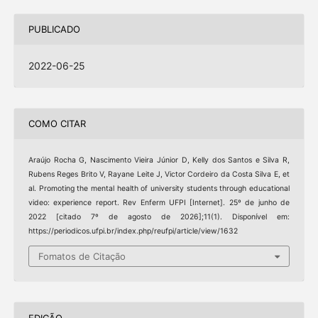
PUBLICADO
2022-06-25
COMO CITAR
Araújo Rocha G, Nascimento Vieira Júnior D, Kelly dos Santos e Silva R,
Rubens Reges Brito V, Rayane Leite J, Victor Cordeiro da Costa Silva E, et
al. Promoting the mental health of university students through educational
video: experience report. Rev Enferm UFPI [Internet]. 25º de junho de
2022 [citado 7º de agosto de 2026];11(1). Disponível em:
https://periodicos.ufpi.br/index.php/reufpi/article/view/1632
Fomatos de Citação
EDIÇÃO