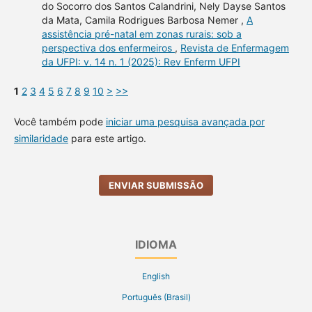
do Socorro dos Santos Calandrini, Nely Dayse Santos
da Mata, Camila Rodrigues Barbosa Nemer ,
A
assistência pré-natal em zonas rurais: sob a
perspectiva dos enfermeiros
,
Revista de Enfermagem
da UFPI: v. 14 n. 1 (2025): Rev Enferm UFPI
1
2
3
4
5
6
7
8
9
10
>
>>
Você também pode
iniciar uma pesquisa avançada por
similaridade
para este artigo.
ENVIAR SUBMISSÃO
IDIOMA
English
Português (Brasil)