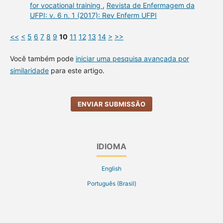
for vocational training
,
Revista de Enfermagem da
UFPI: v. 6 n. 1 (2017): Rev Enferm UFPI
<<
<
5
6
7
8
9
10
11
12
13
14
>
>>
Você também pode
iniciar uma pesquisa avançada por
similaridade
para este artigo.
ENVIAR SUBMISSÃO
IDIOMA
English
Português (Brasil)