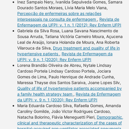
Inez Sampaio Nery, Ivanilda Sepulveda Gomes, Samara
Dourado Santos Moraes, Lívia Maria Melo Viana,
Percepção de enfermeiras sobre as relações
interpessoais na consulta de enfermagem
,
Revista de
Enfermagem da UFPI: v. 1 n. 1 (2012): Rev Enferm UFPI
Gabriela da Silva Rosa, Luana Savana Nascimento de
Sousa Arruda, Tatiana Victória Carneiro Moura, Açucena
Leal de Araújo, Ionara Holanda de Moura, Ana Roberta
Vilarouca da Silva,
Drug treatment and quality of life in
hypertensive patients
,
Revista de Enfermagem da
UFPI: v. 9 n. 1 (2020): Rev Enferm UFPI
Lorena Brandão Oliveira de Abreu, Nytale Lindsay
Cardoso Portela Lindsay Cardoso Portela, Jociara
Gomes de Lima, Paulo Henrique de Andrade Cunha,
Maressa Thayse dos Santos Saraiva, Joane Lopes Silv,
Quality of life of hypertensive patients accompanied by
a family health strategy team
,
Revista de Enfermagem
da UFPI: v. 9 n. 1 (2020): Rev Enferm UFPI
Maria Eduarda Cardoso Silva, Rafaella Gomes, Amanda
Caroliny Gomilde, João Victor Rodrigues Cardoso,
Natacha Bolorino, Flávia Meneguetti Pieri,
Demographic,
clinical and therapeutic characterization of the cases of
hospital-acquired non-ventilator associated pneumonia