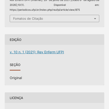
Rev Enferm UFPI [Internet]. 29º de junho de 2021 [citado 6º de agosto de
2026];10(1). Disponível em:
https://periodicos.ufpi.br/index.php/reufpi/article/view/875
Fomatos de Citação
EDIÇÃO
v. 10 n. 1 (2021): Rev Enferm UFPI
SEÇÃO
Original
LICENÇA