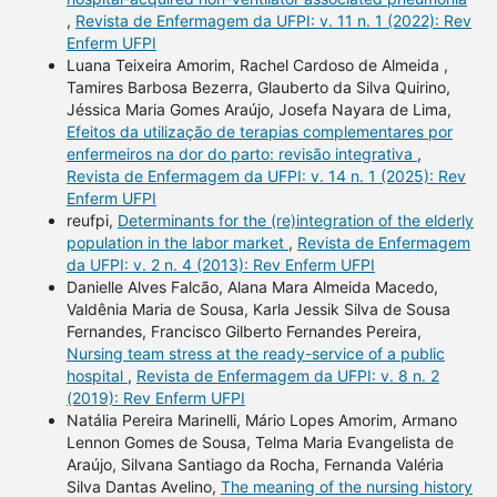
,
Revista de Enfermagem da UFPI: v. 11 n. 1 (2022): Rev
Enferm UFPI
Luana Teixeira Amorim, Rachel Cardoso de Almeida ,
Tamires Barbosa Bezerra, Glauberto da Silva Quirino,
Jéssica Maria Gomes Araújo, Josefa Nayara de Lima,
Efeitos da utilização de terapias complementares por
enfermeiros na dor do parto: revisão integrativa
,
Revista de Enfermagem da UFPI: v. 14 n. 1 (2025): Rev
Enferm UFPI
reufpi,
Determinants for the (re)integration of the elderly
population in the labor market
,
Revista de Enfermagem
da UFPI: v. 2 n. 4 (2013): Rev Enferm UFPI
Danielle Alves Falcão, Alana Mara Almeida Macedo,
Valdênia Maria de Sousa, Karla Jessik Silva de Sousa
Fernandes, Francisco Gilberto Fernandes Pereira,
Nursing team stress at the ready-service of a public
hospital
,
Revista de Enfermagem da UFPI: v. 8 n. 2
(2019): Rev Enferm UFPI
Natália Pereira Marinelli, Mário Lopes Amorim, Armano
Lennon Gomes de Sousa, Telma Maria Evangelista de
Araújo, Silvana Santiago da Rocha, Fernanda Valéria
Silva Dantas Avelino,
The meaning of the nursing history