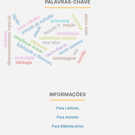
PALAVRAS-CHAVE
jornada de trabalho
economia
fígado
ratos wistar
prata coloidal
dimensionamento espacial
poisoning
hepatite b
reação
atitude
diabettes
hemodialíse
neoplasias ósseas
cateterismo urinário
morte materna
ultrassom
near miss
fidelidade a diretrizes
riscos físicos
rins
suicídio
toxicidade
autoimagem
etiologia
INFORMAÇÕES
Para Leitores
Para Autores
Para Bibliotecários