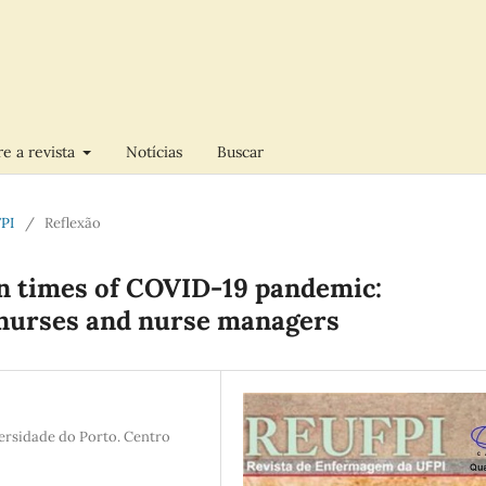
e a revista
Notícias
Buscar
FPI
/
Reflexão
in times of COVID-19 pandemic:
 nurses and nurse managers
versidade do Porto. Centro