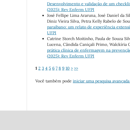
Desenvolvimento e validação de um checklis
(2025): Rev Enferm UFPI
José Fellipe Lima Araruna, José Daniel da Si
Diniz Vieira Silva, Petra Kelly Rabelo de S
paraibano: um relato de experiência extens
UFPI
Catrine Storch Moitinho, Paula de Souza Sil
Lucena, Cândida Caniçali Primo, Walckíria 
prática clínica de enfermagem na prevençã
(2025): Rev Enferm UFPI
1
2
3
4
5
6
7
8
9
10
>
>>
Você também pode
iniciar uma pesquisa avançada