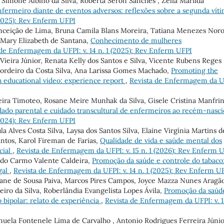
n, Simone Albino da Silva, Roberta Seron Sanches , Zélia Marilda
nfermeiro diante de eventos adversos: reflexões sobre a segunda vít
(2025): Rev Enferm UFPI
nceição de Lima, Bruna Camila Blans Moreira, Tatiana Menezes Nor
, Mary Elizabeth de Santana,
Conhecimento de mulheres
 de Enfermagem da UFPI: v. 14 n. 1 (2025): Rev Enferm UFPI
ieira Júnior, Renata Kelly dos Santos e Silva, Vicente Rubens Reges
Cordeiro da Costa Silva, Ana Larissa Gomes Machado,
Promoting the
h educational video: experience report
,
Revista de Enfermagem da U
ira Timoteo, Rosane Meire Munhak da Silva, Gisele Cristina Manfrini
uidado parental e cuidado transcultural de enfermeiros ao recém-nasc
(2024): Rev Enferm UFPI
la Alves Costa Silva, Laysa dos Santos Silva, Elaine Virgínia Martins d
ntos, Karol Fireman de Farias,
Qualidade de vida e saúde mental dos
cial
,
Revista de Enfermagem da UFPI: v. 15 n. 1 (2026): Rev Enferm 
 do Carmo Valente Caldeira,
Promoção da saúde e controle do tabaco
gal
,
Revista de Enfermagem da UFPI: v. 14 n. 1 (2025): Rev Enferm U
iane de Sousa Paiva, Marcos Pires Campos, Joyce Mazza Nunes Aragão
iro da Silva, Roberlândia Evangelista Lopes Ávila,
Promoção da saúd
 bipolar: relato de experiência
,
Revista de Enfermagem da UFPI: v. 1
uela Fontenele Lima de Carvalho , Antonio Rodrigues Ferreira Júnio