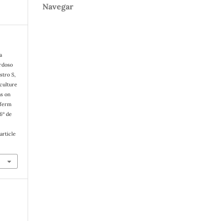
Navegar
a
ardoso
stro S,
culture
ns on
nferm
6º de
article