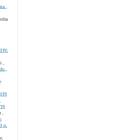
ima
,
onha
FPI:
 ,
ido
,
e
UFPI
:
FPI
 ,
e
3 n.
r,