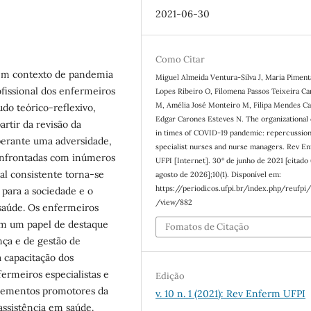
2021-06-30
Como Citar
, em contexto de pandemia
Miguel Almeida Ventura-Silva J, Maria Piment
fissional dos enfermeiros
Lopes Ribeiro O, Filomena Passos Teixeira C
M, Amélia José Monteiro M, Filipa Mendes Ca
udo teórico-reflexivo,
Edgar Carones Esteves N. The organizational 
rtir da revisão da
in times of COVID-19 pandemic: repercussio
erante uma adversidade,
specialist nurses and nurse managers. Rev E
confrontadas com inúmeros
UFPI [Internet]. 30º de junho de 2021 [citado 
nal consistente torna-se
agosto de 2026];10(1). Disponível em:
https://periodicos.ufpi.br/index.php/reufpi/
 para a sociedade e o
/view/882
 saúde. Os enfermeiros
am um papel de destaque
Fomatos de Citação
ança e de gestão de
à capacitação dos
fermeiros especialistas e
Edição
elementos promotores da
v. 10 n. 1 (2021): Rev Enferm UFPI
assistência em saúde.