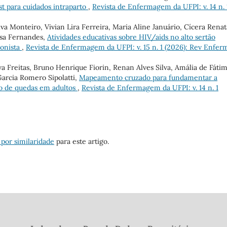
t para cuidados intraparto
,
Revista de Enfermagem da UFPI: v. 14 n. 
lva Monteiro, Vivian Lira Ferreira, Maria Aline Januário, Cícera Renat
ousa Fernandes,
Atividades educativas sobre HIV/aids no alto sertão
ionista
,
Revista de Enfermagem da UFPI: v. 15 n. 1 (2026): Rev Enfer
va Freitas, Bruno Henrique Fiorin, Renan Alves Silva, Amália de Fáti
Garcia Romero Sipolatti,
Mapeamento cruzado para fundamentar a
o de quedas em adultos
,
Revista de Enfermagem da UFPI: v. 14 n. 1
 por similaridade
para este artigo.