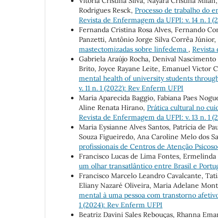
Vitória Cristina Silva, Nayara Cristina Mila
Rodrigues Resck,
Processo de trabalho do e
Revista de Enfermagem da UFPI: v. 14 n. 1 
Fernanda Cristina Rosa Alves, Fernando Co
Panzetti, Antônio Jorge Silva Corrêa Júnior
mastectomizadas sobre linfedema
,
Revista
Gabriela Araújo Rocha, Denival Nascimento V
Brito, Joyce Rayane Leite, Emanuel Victor 
mental health of university students throug
v. 11 n. 1 (2022): Rev Enferm UFPI
Maria Aparecida Baggio, Fabiana Paes Nogue
Aline Renata Hirano,
Prática cultural no c
Revista de Enfermagem da UFPI: v. 13 n. 1 
Maria Eysianne Alves Santos, Patrícia de Pau
Souza Figueiredo, Ana Caroline Melo dos Sa
profissionais de Centros de Atenção Psicoso
Francisco Lucas de Lima Fontes, Ermelinda
um olhar transatlântico entre Brasil e Portu
Francisco Marcelo Leandro Cavalcante, Tat
Eliany Nazaré Oliveira, Maria Adelane Monte
mental à uma pessoa com transtorno afetivo
1 (2024): Rev Enferm UFPI
Beatriz Davini Sales Rebouças, Rhanna Eman