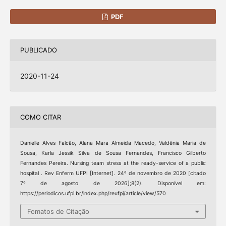
PDF
PUBLICADO
2020-11-24
COMO CITAR
Danielle Alves Falcão, Alana Mara Almeida Macedo, Valdênia Maria de
Sousa, Karla Jessik Silva de Sousa Fernandes, Francisco Gilberto
Fernandes Pereira. Nursing team stress at the ready-service of a public
hospital . Rev Enferm UFPI [Internet]. 24º de novembro de 2020 [citado
7º de agosto de 2026];8(2). Disponível em:
https://periodicos.ufpi.br/index.php/reufpi/article/view/570
Fomatos de Citação