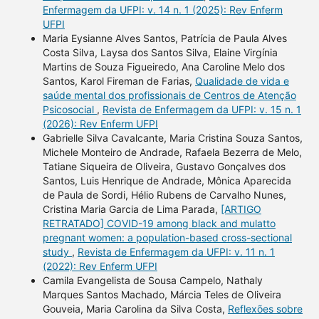
Enfermagem da UFPI: v. 14 n. 1 (2025): Rev Enferm
UFPI
Maria Eysianne Alves Santos, Patrícia de Paula Alves
Costa Silva, Laysa dos Santos Silva, Elaine Virgínia
Martins de Souza Figueiredo, Ana Caroline Melo dos
Santos, Karol Fireman de Farias,
Qualidade de vida e
saúde mental dos profissionais de Centros de Atenção
Psicosocial
,
Revista de Enfermagem da UFPI: v. 15 n. 1
(2026): Rev Enferm UFPI
Gabrielle Silva Cavalcante, Maria Cristina Souza Santos,
Michele Monteiro de Andrade, Rafaela Bezerra de Melo,
Tatiane Siqueira de Oliveira, Gustavo Gonçalves dos
Santos, Luis Henrique de Andrade, Mônica Aparecida
de Paula de Sordi, Hélio Rubens de Carvalho Nunes,
Cristina Maria Garcia de Lima Parada,
[ARTIGO
RETRATADO] COVID-19 among black and mulatto
pregnant women: a population-based cross-sectional
study
,
Revista de Enfermagem da UFPI: v. 11 n. 1
(2022): Rev Enferm UFPI
Camila Evangelista de Sousa Campelo, Nathaly
Marques Santos Machado, Márcia Teles de Oliveira
Gouveia, Maria Carolina da Silva Costa,
Reflexões sobre