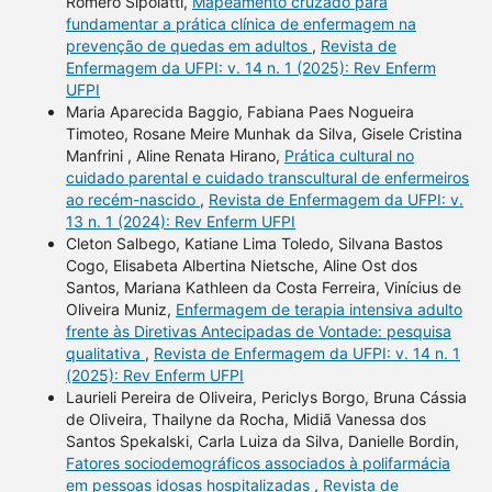
Romero Sipolatti,
Mapeamento cruzado para
fundamentar a prática clínica de enfermagem na
prevenção de quedas em adultos
,
Revista de
Enfermagem da UFPI: v. 14 n. 1 (2025): Rev Enferm
UFPI
Maria Aparecida Baggio, Fabiana Paes Nogueira
Timoteo, Rosane Meire Munhak da Silva, Gisele Cristina
Manfrini , Aline Renata Hirano,
Prática cultural no
cuidado parental e cuidado transcultural de enfermeiros
ao recém-nascido
,
Revista de Enfermagem da UFPI: v.
13 n. 1 (2024): Rev Enferm UFPI
Cleton Salbego, Katiane Lima Toledo, Silvana Bastos
Cogo, Elisabeta Albertina Nietsche, Aline Ost dos
Santos, Mariana Kathleen da Costa Ferreira, Vinícius de
Oliveira Muniz,
Enfermagem de terapia intensiva adulto
frente às Diretivas Antecipadas de Vontade: pesquisa
qualitativa
,
Revista de Enfermagem da UFPI: v. 14 n. 1
(2025): Rev Enferm UFPI
Laurieli Pereira de Oliveira, Periclys Borgo, Bruna Cássia
de Oliveira, Thailyne da Rocha, Midiã Vanessa dos
Santos Spekalski, Carla Luiza da Silva, Danielle Bordin,
Fatores sociodemográficos associados à polifarmácia
em pessoas idosas hospitalizadas
,
Revista de