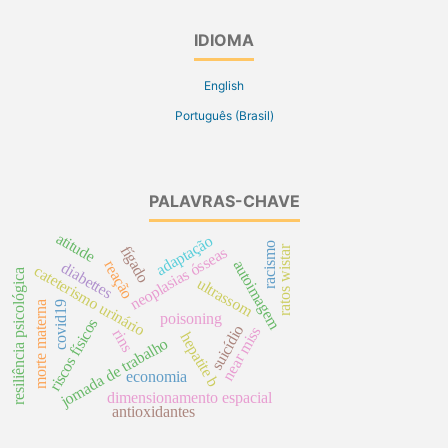
IDIOMA
English
Português (Brasil)
PALAVRAS-CHAVE
atitude
adaptação
racismo
fígado
ratos wistar
neoplasias ósseas
autoimagem
reação
diabettes
cateterismo urinário
resiliência psicológica
ultrassom
covid19
morte materna
poisoning
riscos físicos
suicídio
near miss
rins
hepatite b
jornada de trabalho
economia
dimensionamento espacial
antioxidantes