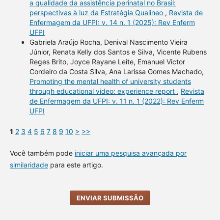
a qualidade da assistência perinatal no Brasil:
perspectivas à luz da Estratégia Qualineo
,
Revista de
Enfermagem da UFPI: v. 14 n. 1 (2025): Rev Enferm
UFPI
Gabriela Araújo Rocha, Denival Nascimento Vieira
Júnior, Renata Kelly dos Santos e Silva, Vicente Rubens
Reges Brito, Joyce Rayane Leite, Emanuel Victor
Cordeiro da Costa Silva, Ana Larissa Gomes Machado,
Promoting the mental health of university students
through educational video: experience report
,
Revista
de Enfermagem da UFPI: v. 11 n. 1 (2022): Rev Enferm
UFPI
1
2
3
4
5
6
7
8
9
10
>
>>
Você também pode
iniciar uma pesquisa avançada por
similaridade
para este artigo.
ENVIAR SUBMISSÃO