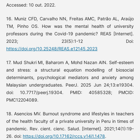
Accessed: 10 out. 2022.
16. Muniz CFD, Carvalho NN, Freitas AMC, Patrão AL, Araújo
TM, Pinho OS. How was the mental health of university
professors during the Covid-19 pandemic? REAS [Internet].
2023; 23(5):1-12 Doi:
https://doi.org/10.25248/REAS.e12145.2023
17. Mud Shukri MI, Baharom A, Mohd Nazan AIN. Self-esteem
and stress: a structural equation modelling of biosocial
determinants, psychological mediators and anxiety among
Malaysian undergraduates. PeerJ. 2025 Jun 24;13:e19304.
doi: 10.7717/peerj.19304. PMID: 40585328; PMCID:
PMC12204089.
18. Asencios MV. Burnout syndrome and lifestyles in teachers
of the health faculty of a private university in Peru in times of
pandemic. Rev. cient. cienc. Salud. [Internet]. 2021;14(1):19-
26. doi:
https://doi.org/10.17162/rccs.v14i1.1478
.