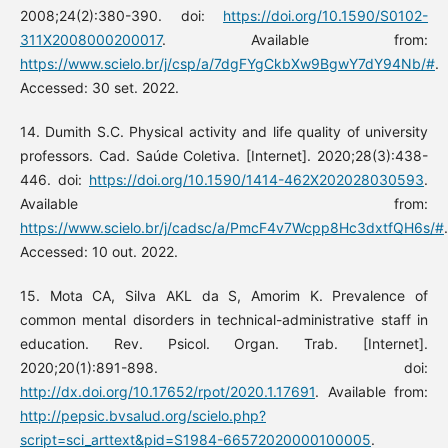
2008;24(2):380-390. doi:
https://doi.org/10.1590/S0102-
311X2008000200017
. Available from:
https://www.scielo.br/j/csp/a/7dgFYgCkbXw9BgwY7dY94Nb/#
.
Accessed: 30 set. 2022.
14. Dumith S.C. Physical activity and life quality of university
professors. Cad. Saúde Coletiva. [Internet]. 2020;28(3):438-
446. doi:
https://doi.org/10.1590/1414-462X202028030593
.
Available from:
https://www.scielo.br/j/cadsc/a/PmcF4v7Wcpp8Hc3dxtfQH6s/#
.
Accessed: 10 out. 2022.
15. Mota CA, Silva AKL da S, Amorim K. Prevalence of
common mental disorders in technical-administrative staff in
education. Rev. Psicol. Organ. Trab. [Internet].
2020;20(1):891-898. doi:
http://dx.doi.org/10.17652/rpot/2020.1.17691
. Available from:
http://pepsic.bvsalud.org/scielo.php?
script=sci_arttext&pid=S1984-66572020000100005
.