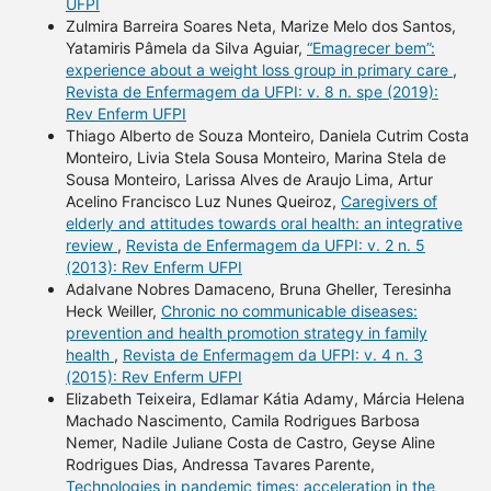
UFPI
Zulmira Barreira Soares Neta, Marize Melo dos Santos,
Yatamiris Pâmela da Silva Aguiar,
“Emagrecer bem”:
experience about a weight loss group in primary care
,
Revista de Enfermagem da UFPI: v. 8 n. spe (2019):
Rev Enferm UFPI
Thiago Alberto de Souza Monteiro, Daniela Cutrim Costa
Monteiro, Livia Stela Sousa Monteiro, Marina Stela de
Sousa Monteiro, Larissa Alves de Araujo Lima, Artur
Acelino Francisco Luz Nunes Queiroz,
Caregivers of
elderly and attitudes towards oral health: an integrative
review
,
Revista de Enfermagem da UFPI: v. 2 n. 5
(2013): Rev Enferm UFPI
Adalvane Nobres Damaceno, Bruna Gheller, Teresinha
Heck Weiller,
Chronic no communicable diseases:
prevention and health promotion strategy in family
health
,
Revista de Enfermagem da UFPI: v. 4 n. 3
(2015): Rev Enferm UFPI
Elizabeth Teixeira, Edlamar Kátia Adamy, Márcia Helena
Machado Nascimento, Camila Rodrigues Barbosa
Nemer, Nadile Juliane Costa de Castro, Geyse Aline
Rodrigues Dias, Andressa Tavares Parente,
Technologies in pandemic times: acceleration in the