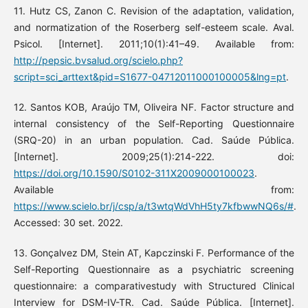
11. Hutz CS, Zanon C. Revision of the adaptation, validation,
and normatization of the Roserberg self-esteem scale. Aval.
Psicol. [Internet]. 2011;10(1):41–49. Available from:
http://pepsic.bvsalud.org/scielo.php?
script=sci_arttext&pid=S1677-04712011000100005&lng=pt
.
12. Santos KOB, Araújo TM, Oliveira NF. Factor structure and
internal consistency of the Self-Reporting Questionnaire
(SRQ-20) in an urban population. Cad. Saúde Pública.
[Internet]. 2009;25(1):214-222. doi:
https://doi.org/10.1590/S0102-311X2009000100023
.
Available from:
https://www.scielo.br/j/csp/a/t3wtqWdVhH5ty7kfbwwNQ6s/#
.
Accessed: 30 set. 2022.
13. Gonçalvez DM, Stein AT, Kapczinski F. Performance of the
Self-Reporting Questionnaire as a psychiatric screening
questionnaire: a comparativestudy with Structured Clinical
Interview for DSM-IV-TR. Cad. Saúde Pública. [Internet].