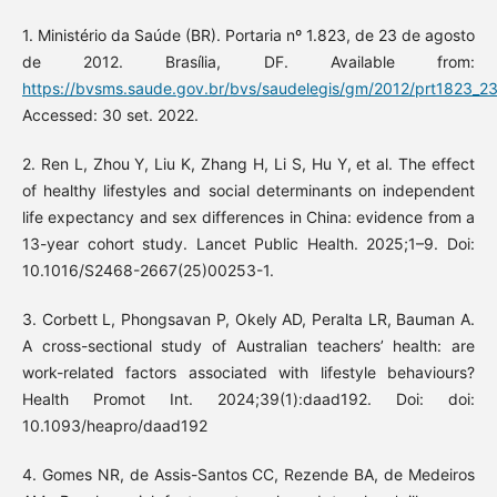
1. Ministério da Saúde (BR). Portaria nº 1.823, de 23 de agosto
de 2012. Brasília, DF. Available from:
https://bvsms.saude.gov.br/bvs/saudelegis/gm/2012/prt1823_2
Accessed: 30 set. 2022.
2. Ren L, Zhou Y, Liu K, Zhang H, Li S, Hu Y, et al. The effect
of healthy lifestyles and social determinants on independent
life expectancy and sex differences in China: evidence from a
13-year cohort study. Lancet Public Health. 2025;1–9. Doi:
10.1016/S2468-2667(25)00253-1.
3. Corbett L, Phongsavan P, Okely AD, Peralta LR, Bauman A.
A cross-sectional study of Australian teachers’ health: are
work-related factors associated with lifestyle behaviours?
Health Promot Int. 2024;39(1):daad192. Doi: doi:
10.1093/heapro/daad192
4. Gomes NR, de Assis-Santos CC, Rezende BA, de Medeiros