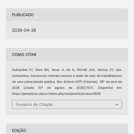
PUBLICADO
2026-04-28
COMO CITAR
Guimarães FJ, Silva NN, Veras JL de A, Perrelli JGA, Santos ZC dos.
Autoestima, transtornos mentais comuns e estilo de vida de trabalhadores
de uma universidade pública. Rev Enferm UFPI [Internet]. 28º de abril de
2026 [citado 10º de agosto de 2026];15(1). Disponível em:
https://periodicos.ufpi.br/index.php/reufpi/article/view/6836
Fomatos de Citação
EDIÇÃO