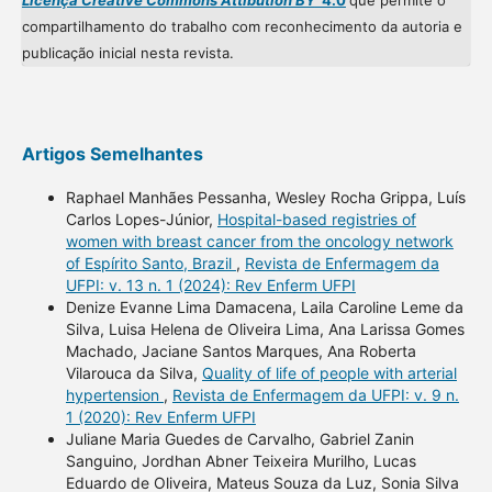
Licença Creative Commons Attibution BY
4.0
que permite o
compartilhamento do trabalho com reconhecimento da autoria e
publicação inicial nesta revista.
Artigos Semelhantes
Raphael Manhães Pessanha, Wesley Rocha Grippa, Luís
Carlos Lopes-Júnior,
Hospital-based registries of
women with breast cancer from the oncology network
of Espírito Santo, Brazil
,
Revista de Enfermagem da
UFPI: v. 13 n. 1 (2024): Rev Enferm UFPI
Denize Evanne Lima Damacena, Laila Caroline Leme da
Silva, Luisa Helena de Oliveira Lima, Ana Larissa Gomes
Machado, Jaciane Santos Marques, Ana Roberta
Vilarouca da Silva,
Quality of life of people with arterial
hypertension
,
Revista de Enfermagem da UFPI: v. 9 n.
1 (2020): Rev Enferm UFPI
Juliane Maria Guedes de Carvalho, Gabriel Zanin
Sanguino, Jordhan Abner Teixeira Murilho, Lucas
Eduardo de Oliveira, Mateus Souza da Luz, Sonia Silva