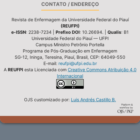
CONTATO / ENDEREÇO
Revista de Enfermagem da Universidade Federal do Piauí
(REUFPI)
e-ISSN
: 2238-7234 |
Prefixo DOI
: 10.26694. |
Qualis
: B1
Universidade Federal do Piauí — UFPI
Campus Ministro Petrônio Portella
Programa de Pós-Graduação em Enfermagem
SG-12, Ininga, Teresina, Piauí, Brasil, CEP: 64049-550
E-mail:
reufpi@ufpi.edu.br
A
REUFPI
esta Licenciada com
Creative Commons Atribuição 4.0
Internacional
OJS customizado por:
Luis Andrés Castillo B.