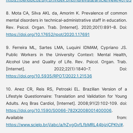
8. Mota CA, Silva AKL da, Amorim K. Prevalence of common
mental disorders in technical-administrative staff in education.
Rev. Psicol. Organ. Trab. [Internet]. 2020;20(1):891–8. Doi:
https://doi.org/10.17652/rpot/2020.1.17691
9. Ferreira ML, Sartes LMA, Luquini IDMAM, Cypriano JS.
Public Workers in the University Context: Mental Health,
Alcohol Use and Quality of Life. Rev. Psicol. Organ. Trab.
[Internet]. 2022;22(1):1840–7. Doi:
https://doi.org/10.5935/RPOT/2022.1.21536
10. Anez CR, Reis RS, Petroski EL. Brazilian Version of a
Lifestyle Questionnaire: Translation and Validation for Young
Adults. Arq Bras Cardiol, [Internet]. 2008;91(2):102-109. doi:
https://doi.org/10.1590/S0066-782X2008001400006
.
Available from:
https://www.scielo.br/j/abc/a/hZygGvfLfbMRL44bjzjCPKh/#
.