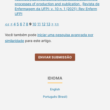
processes of production and publication
,
Revista de
Enfermagem da UFPI: v. 10 n. 1 (2021): Rev Enferm
UFPI
<<
<
4
5
6
7
8
9
10
11
12
13
>
>>
Você também pode
iniciar uma pesquisa avançada por
similaridade
para este artigo.
ENVIAR SUBMISSÃO
IDIOMA
English
Português (Brasil)