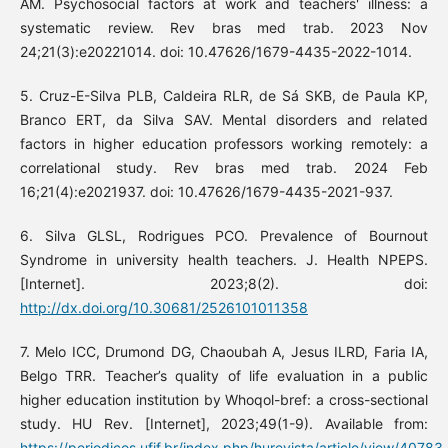
AM. Psychosocial factors at work and teachers' illness: a
systematic review. Rev bras med trab. 2023 Nov
24;21(3):e20221014. doi: 10.47626/1679-4435-2022-1014.
5. Cruz-E-Silva PLB, Caldeira RLR, de Sá SKB, de Paula KP,
Branco ERT, da Silva SAV. Mental disorders and related
factors in higher education professors working remotely: a
correlational study. Rev bras med trab. 2024 Feb
16;21(4):e2021937. doi: 10.47626/1679-4435-2021-937.
6. Silva GLSL, Rodrigues PCO. Prevalence of Bournout
Syndrome in university health teachers. J. Health NPEPS.
[Internet]. 2023;8(2). doi:
http://dx.doi.org/10.30681/2526101011358
7. Melo ICC, Drumond DG, Chaoubah A, Jesus ILRD, Faria IA,
Belgo TRR. Teacher’s quality of life evaluation in a public
higher education institution by Whoqol-bref: a cross-sectional
study. HU Rev. [Internet], 2023;49(1-9). Available from:
https://periodicos.ufjf.br/index.php/hurevista/article/view/40783