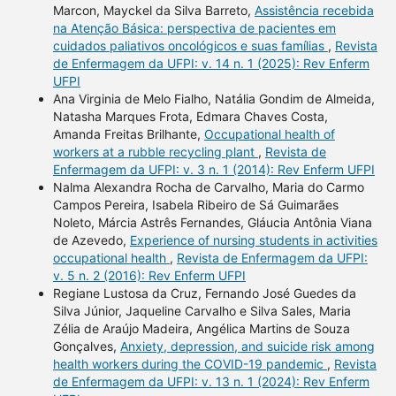
Marcon, Mayckel da Silva Barreto,
Assistência recebida
na Atenção Básica: perspectiva de pacientes em
cuidados paliativos oncológicos e suas famílias
,
Revista
de Enfermagem da UFPI: v. 14 n. 1 (2025): Rev Enferm
UFPI
Ana Virginia de Melo Fialho, Natália Gondim de Almeida,
Natasha Marques Frota, Edmara Chaves Costa,
Amanda Freitas Brilhante,
Occupational health of
workers at a rubble recycling plant
,
Revista de
Enfermagem da UFPI: v. 3 n. 1 (2014): Rev Enferm UFPI
Nalma Alexandra Rocha de Carvalho, Maria do Carmo
Campos Pereira, Isabela Ribeiro de Sá Guimarães
Noleto, Márcia Astrês Fernandes, Gláucia Antônia Viana
de Azevedo,
Experience of nursing students in activities
occupational health
,
Revista de Enfermagem da UFPI:
v. 5 n. 2 (2016): Rev Enferm UFPI
Regiane Lustosa da Cruz, Fernando José Guedes da
Silva Júnior, Jaqueline Carvalho e Silva Sales, Maria
Zélia de Araújo Madeira, Angélica Martins de Souza
Gonçalves,
Anxiety, depression, and suicide risk among
health workers during the COVID-19 pandemic
,
Revista
de Enfermagem da UFPI: v. 13 n. 1 (2024): Rev Enferm