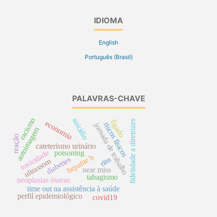
IDIOMA
English
Português (Brasil)
PALAVRAS-CHAVE
racismo
suicídio
fígado
fidelidade a diretrizes
economia
riscos físicos
jornada de trabalho
autoimagem
reação
cateterismo urinário
toxicidade
poisoning
hepatite b
rins
diabettes
ultrassom
near miss
tabagismo
neoplasias ósseas
time out na assistência à saúde
perfil epidemiológico
covid19