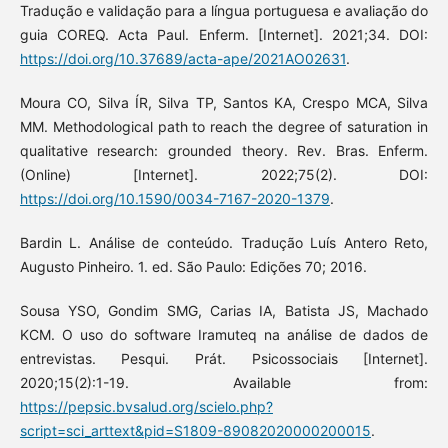
Tradução e validação para a língua portuguesa e avaliação do
guia COREQ. Acta Paul. Enferm. [Internet]. 2021;34. DOI:
https://doi.org/10.37689/acta-ape/2021AO02631
.
Moura CO, Silva ÍR, Silva TP, Santos KA, Crespo MCA, Silva
MM. Methodological path to reach the degree of saturation in
qualitative research: grounded theory. Rev. Bras. Enferm.
(Online) [Internet]. 2022;75(2). DOI:
https://doi.org/10.1590/0034-7167-2020-1379
.
Bardin L. Análise de conteúdo. Tradução Luís Antero Reto,
Augusto Pinheiro. 1. ed. São Paulo: Edições 70; 2016.
Sousa YSO, Gondim SMG, Carias IA, Batista JS, Machado
KCM. O uso do software Iramuteq na análise de dados de
entrevistas. Pesqui. Prát. Psicossociais [Internet].
2020;15(2):1-19. Available from:
https://pepsic.bvsalud.org/scielo.php?
script=sci_arttext&pid=S1809-89082020000200015
.