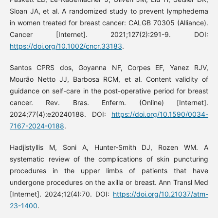
Sloan JA, et al. A randomized study to prevent lymphedema
in women treated for breast cancer: CALGB 70305 (Alliance).
Cancer [Internet]. 2021;127(2):291-9. DOI:
https://doi.org/10.1002/cncr.33183
.
Santos CPRS dos, Goyanna NF, Corpes EF, Yanez RJV,
Mourão Netto JJ, Barbosa RCM, et al. Content validity of
guidance on self-care in the post-operative period for breast
cancer. Rev. Bras. Enferm. (Online) [Internet].
2024;77(4):e20240188. DOI:
https://doi.org/10.1590/0034-
7167-2024-0188
.
Hadjistyllis M, Soni A, Hunter-Smith DJ, Rozen WM. A
systematic review of the complications of skin puncturing
procedures in the upper limbs of patients that have
undergone procedures on the axilla or breast. Ann Transl Med
[Internet]. 2024;12(4):70. DOI:
https://doi.org/10.21037/atm-
23-1400
.