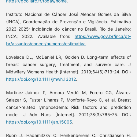
https://gco.iarc.fr/today/home
.
Instituto Nacional de Câncer José Alencar Gomes da Silva
(INCA), Coordenação de Prevenção e Vigilância. Estimativa
2023-2025: incidência do câncer no Brasil. Rio de Janeiro:
INCA; 2022. Available from:
https://www.gov.br/inca/pt-
br/assuntos/cancer/numeros/estimativa
.
Lovelace DL, McDaniel LR, Golden D. Long-term effects of
breast cancer surgery, treatment, and survivor care. J
Midwifery Womens Health [Internet]. 2019;64(6):713-24. DOI:
https://doi.org/10.1111/jmwh.13012
.
Martínez-Jaimez P, Armora Verdú M, Forero CG, Álvarez
Salazar S, Fuster Linares P, Monforte-Royo C, et al. Breast
cancer-related lymphoedema: Risk factors and prediction
model. J Adv Nurs. [Internet]. 2021;78(3):765-75. DOI:
https://doi.org/10.1111/jan.15005
.
Rupp J, Hadamitzky C, Henkenberens C, Christiansen H,