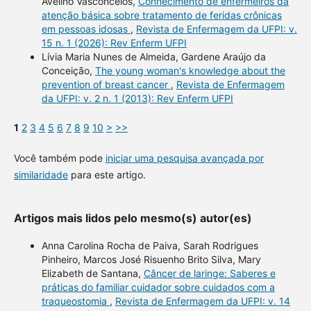
Avelino Vasconcelos,
Conhecimento de enfermeiros da
atenção básica sobre tratamento de feridas crônicas
em pessoas idosas
,
Revista de Enfermagem da UFPI: v.
15 n. 1 (2026): Rev Enferm UFPI
Lívia Maria Nunes de Almeida, Gardene Araújo da
Conceição,
The young woman's knowledge about the
prevention of breast cancer
,
Revista de Enfermagem
da UFPI: v. 2 n. 1 (2013): Rev Enferm UFPI
1
2
3
4
5
6
7
8
9
10
>
>>
Você também pode
iniciar uma pesquisa avançada por
similaridade
para este artigo.
Artigos mais lidos pelo mesmo(s) autor(es)
Anna Carolina Rocha de Paiva, Sarah Rodrigues
Pinheiro, Marcos José Risuenho Brito Silva, Mary
Elizabeth de Santana,
Câncer de laringe: Saberes e
práticas do familiar cuidador sobre cuidados com a
traqueostomia
,
Revista de Enfermagem da UFPI: v. 14