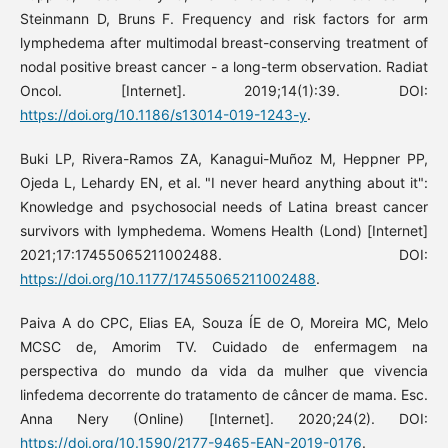
Steinmann D, Bruns F. Frequency and risk factors for arm
lymphedema after multimodal breast-conserving treatment of
nodal positive breast cancer - a long-term observation. Radiat
Oncol. [Internet]. 2019;14(1):39. DOI:
https://doi.org/10.1186/s13014-019-1243-y
.
Buki LP, Rivera-Ramos ZA, Kanagui-Muñoz M, Heppner PP,
Ojeda L, Lehardy EN, et al. "I never heard anything about it":
Knowledge and psychosocial needs of Latina breast cancer
survivors with lymphedema. Womens Health (Lond) [Internet]
2021;17:17455065211002488. DOI:
https://doi.org/10.1177/17455065211002488
.
Paiva A do CPC, Elias EA, Souza ÍE de O, Moreira MC, Melo
MCSC de, Amorim TV. Cuidado de enfermagem na
perspectiva do mundo da vida da mulher que vivencia
linfedema decorrente do tratamento de câncer de mama. Esc.
Anna Nery (Online) [Internet]. 2020;24(2). DOI:
https://doi.org/10.1590/2177-9465-EAN-2019-0176
.