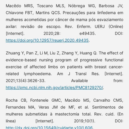
Macêdo MRS, Toscano MLS, Nóbrega WG, Barbosa JV,
Chiavone FBT, Martins QCS. Precauções para linfedema em
mulheres acometidas por câncer de mama pós esvaziamento
axilar: revisão de escopo. Rev. Enferm. UERJ (Online)
[Internet]. 2020;28: e49435. DOI:
https://doi.org/10.12957/reuerj.2020.49435
.
Zhuang Y, Pan Z, Li M, Liu Z, Zhang Y, Huang Q. The effect of
evidence-based nursing program of progressive functional
exercise of affected limbs on patients with breast cancer-
related lymphoedema. Am J Transl Res. [Internet].
2021;13(4):3626-33. Available from:
https://pmc.ncbi.nlm.nih.gov/articles/PMC8129270/
.
Rocha CB, Fontenele GMC, Macêdo MS, Carvalho CMS,
Fernandes MA, Veras JM de MF, et al. Sentimentos de
mulheres submetidas à mastectomia total. Rev. cuid. (En
línea) [Internet]. 2019;10(1). DOI:
http://dx.doi.org/10.15649/cuidarte.v10i1.606
.