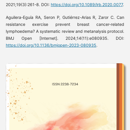
2021;19(3):261-8. DOI:
https://doi.org/10.1089/lrb.2020.0077
.
Aguilera-Eguía RA, Seron P, Gutiérrez-Arias R, Zaror C. Can
resistance exercise prevent breast cancer-related
lymphoedema? A systematic review and metanalysis protocol.
BMJ Open [Internet]. 2024;14(11):e080935. DOI:
https://doi.org/10.1136/bmjopen-2023-080935
.