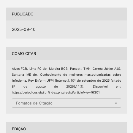
PUBLICADO
2025-09-10
COMO CITAR
Alves FCR, Lima FC de, Moreira BCB, Panzetti TMN, Corrêa Júnior AJS,
Santana ME de. Conhecimento de mulheres mastectomizadas sobre
linfedema. Rev Enferm UFPI [Internet]. 10º de setembro de 2025 [citado
8º de agosto de 2026];14(1). Disponível em:
https://periodicos.ufpi.br/index.php/reufpi/article/view/6301
Fomatos de Citação
EDIÇÃO