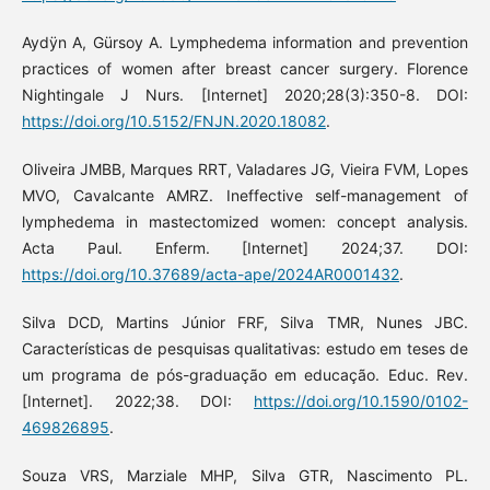
Aydÿn A, Gürsoy A. Lymphedema information and prevention
practices of women after breast cancer surgery. Florence
Nightingale J Nurs. [Internet] 2020;28(3):350-8. DOI:
https://doi.org/10.5152/FNJN.2020.18082
.
Oliveira JMBB, Marques RRT, Valadares JG, Vieira FVM, Lopes
MVO, Cavalcante AMRZ. Ineffective self-management of
lymphedema in mastectomized women: concept analysis.
Acta Paul. Enferm. [Internet] 2024;37. DOI:
https://doi.org/10.37689/acta-ape/2024AR0001432
.
Silva DCD, Martins Júnior FRF, Silva TMR, Nunes JBC.
Características de pesquisas qualitativas: estudo em teses de
um programa de pós-graduação em educação. Educ. Rev.
[Internet]. 2022;38. DOI:
https://doi.org/10.1590/0102-
469826895
.
Souza VRS, Marziale MHP, Silva GTR, Nascimento PL.