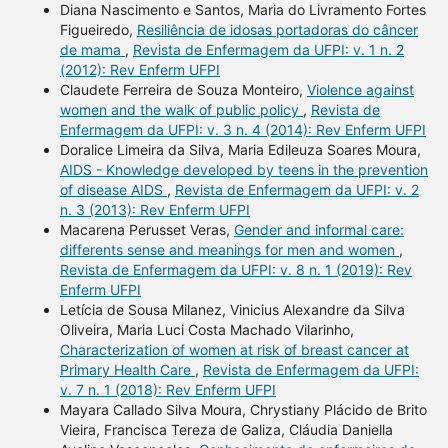
Diana Nascimento e Santos, Maria do Livramento Fortes
Figueiredo,
Resiliência de idosas portadoras do câncer
de mama
,
Revista de Enfermagem da UFPI: v. 1 n. 2
(2012): Rev Enferm UFPI
Claudete Ferreira de Souza Monteiro,
Violence against
women and the walk of public policy
,
Revista de
Enfermagem da UFPI: v. 3 n. 4 (2014): Rev Enferm UFPI
Doralice Limeira da Silva, Maria Edileuza Soares Moura,
AIDS - Knowledge developed by teens in the prevention
of disease AIDS
,
Revista de Enfermagem da UFPI: v. 2
n. 3 (2013): Rev Enferm UFPI
Macarena Perusset Veras,
Gender and informal care:
differents sense and meanings for men and women
,
Revista de Enfermagem da UFPI: v. 8 n. 1 (2019): Rev
Enferm UFPI
Letícia de Sousa Milanez, Vinicius Alexandre da Silva
Oliveira, Maria Luci Costa Machado Vilarinho,
Characterization of women at risk of breast cancer at
Primary Health Care
,
Revista de Enfermagem da UFPI:
v. 7 n. 1 (2018): Rev Enferm UFPI
Mayara Callado Silva Moura, Chrystiany Plácido de Brito
Vieira, Francisca Tereza de Galiza, Cláudia Daniella