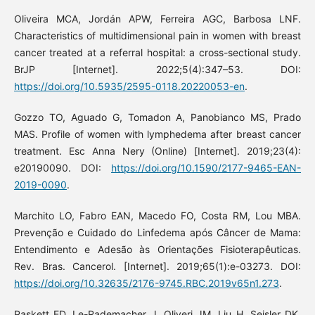
Oliveira MCA, Jordán APW, Ferreira AGC, Barbosa LNF.
Characteristics of multidimensional pain in women with breast
cancer treated at a referral hospital: a cross-sectional study.
BrJP [Internet]. 2022;5(4):347–53. DOI:
https://doi.org/10.5935/2595-0118.20220053-en
.
Gozzo TO, Aguado G, Tomadon A, Panobianco MS, Prado
MAS. Profile of women with lymphedema after breast cancer
treatment. Esc Anna Nery (Online) [Internet]. 2019;23(4):
e20190090. DOI:
https://doi.org/10.1590/2177-9465-EAN-
2019-0090
.
Marchito LO, Fabro EAN, Macedo FO, Costa RM, Lou MBA.
Prevenção e Cuidado do Linfedema após Câncer de Mama:
Entendimento e Adesão às Orientações Fisioterapêuticas.
Rev. Bras. Cancerol. [Internet]. 2019;65(1):e-03273. DOI:
https://doi.org/10.32635/2176-9745.RBC.2019v65n1.273
.
Paskett ED, Le-Rademacher J, Oliveri JM, Liu H, Seisler DK,