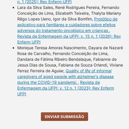
n. 1 (2025): Rev Enferm UFPI
Lara da Silva Sales, René Rodrigues Pereira, Fernando
Conceição de Lima, Elizabeth Teixeira, Thalyta Mariany
Rêgo Lopes Ueno, Igor da Silva Bomfim,
Protótipo de
aplicativo para familiares e cuidadores sobre efeitos
adversos do tratamento oncológico em crianças
,
Revista de Enfermagem da UFPI: v. 15 n. 1 (2026): Rev
Enferm UFPI
Monique Teresa Amoras Nascimento, Dayara de Nazaré
Rosa de Carvalho, Fernando Conceição de Lima,
Dandara de Fátima Ribeiro Bendelaque, Fabianne de
Jesus Dias de Sousa, Fabiana de Souza Orlandi, Viviane
Ferraz Ferreira de Aguiar,
Quality of life of informal
caregivers of aged people with alzheimer's disease
during the COVID-19 pandemic
,
Revista de
Enfermagem da UFPI: v. 12 n. 1 (2023): Rev Enferm
UFPI
ENVIAR SUBMISSÃO