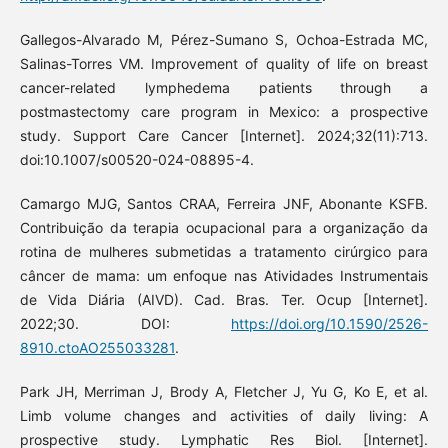
Gallegos-Alvarado M, Pérez-Sumano S, Ochoa-Estrada MC,
Salinas-Torres VM. Improvement of quality of life on breast
cancer-related lymphedema patients through a
postmastectomy care program in Mexico: a prospective
study. Support Care Cancer [Internet]. 2024;32(11):713.
doi:10.1007/s00520-024-08895-4.
Camargo MJG, Santos CRAA, Ferreira JNF, Abonante KSFB.
Contribuição da terapia ocupacional para a organização da
rotina de mulheres submetidas a tratamento cirúrgico para
câncer de mama: um enfoque nas Atividades Instrumentais
de Vida Diária (AIVD). Cad. Bras. Ter. Ocup [Internet].
2022;30. DOI:
https://doi.org/10.1590/2526-
8910.ctoAO255033281
.
Park JH, Merriman J, Brody A, Fletcher J, Yu G, Ko E, et al.
Limb volume changes and activities of daily living: A
prospective study. Lymphatic Res Biol. [Internet].