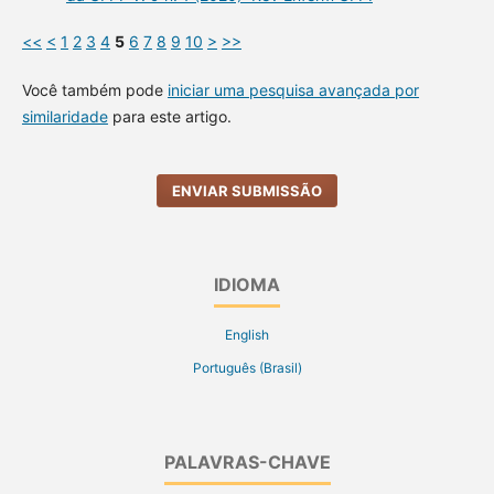
<<
<
1
2
3
4
5
6
7
8
9
10
>
>>
Você também pode
iniciar uma pesquisa avançada por
similaridade
para este artigo.
ENVIAR SUBMISSÃO
IDIOMA
English
Português (Brasil)
PALAVRAS-CHAVE