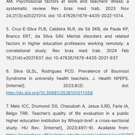
AM. Psychosocial factors at work and teachers' illness: a
systematic review. Rev bras med trab. 2023 Nov
24;21(3):e20221014. doi: 10.47626/1679-4435-2022-1014.
5. Cruz-E-Silva PLB, Caldeira RLR, de Sá SKB, de Paula KP,
Branco ERT, da Silva SAV. Mental disorders and related
factors in higher education professors working remotely: a
correlational study. Rev bras med trab. 2024 Feb
16;21(4):e2021937. doi: 10.47626/1679-4435-2021-937.
6. Silva GLSL, Rodrigues PCO. Prevalence of Bournout
Syndrome in university health teachers. J. Health NPEPS.
[Internet]. 2023;8(2). doi:
http://dx.doi.org/10.30681/2526101011358
7. Melo ICC, Drumond DG, Chaoubah A, Jesus ILRD, Faria IA,
Belgo TRR. Teacher’s quality of life evaluation in a public
higher education institution by Whoqol-bref: a cross-sectional
study. HU Rev. [Internet], 2023;49(1-9). Available from:
https://periodicos.ufjf.br/index.php/hurevista/article/view/40783