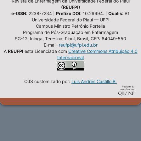
Revista de Enfermagem da Universidade Federal do Piauí
(REUFPI)
e-ISSN
: 2238-7234 |
Prefixo DOI
: 10.26694. |
Qualis
: B1
Universidade Federal do Piauí — UFPI
Campus Ministro Petrônio Portella
Programa de Pós-Graduação em Enfermagem
SG-12, Ininga, Teresina, Piauí, Brasil, CEP: 64049-550
E-mail:
reufpi@ufpi.edu.br
A
REUFPI
esta Licenciada com
Creative Commons Atribuição 4.0
Internacional
OJS customizado por:
Luis Andrés Castillo B.