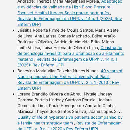
Andrade, Thereza Maria Magalhães Moreia,
Adaptação
e evidências de validade da High Blood Pressure -
Focused Health Literacy Scale para o português
,
Revista de Enfermagem da UFPI: v. 14 n. 1 (2025): Rev
Enferm UFPI
Jéssika Roberta Firme de Moura Santos, Maria Alzete
de Lima, Ana Larissa Gomes Machado, Edina Araújo
Rodrigues Oliveira, Adriele de Almeida Brito, Milena
Leite Veloso, Luisa Helena de Oliveira Lima,
Construção
de tecnologia m-health para a promoção do aleitamento
materno
,
Revista de Enfermagem da UFPI: v. 14 n. 1
(2025): Rev Enferm UFPI
Benevina Maria Vilar Teixeira Nunes Nunes,
40 years of
Nursing course at the Federal University of Piauí
,
Revista de Enfermagem da UFPI: v. 2 n. 1 (2013): Rev
Enferm UFPI
Lorena Brandão Oliveira de Abreu, Nytale Lindsay
Cardoso Portela Lindsay Cardoso Portela, Jociara
Gomes de Lima, Paulo Henrique de Andrade Cunha,
Maressa Thayse dos Santos Saraiva, Joane Lopes Silv,
Quality of life of hypertensive patients accompanied by
a family health strategy team
,
Revista de Enfermagem
da UFPI: v. 9 n. 1 (2020): Rev Enferm UFPI