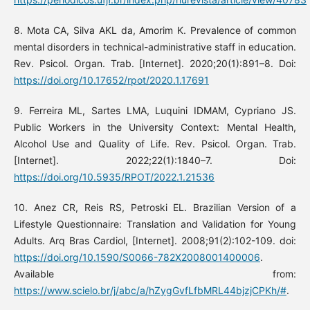
8. Mota CA, Silva AKL da, Amorim K. Prevalence of common
mental disorders in technical-administrative staff in education.
Rev. Psicol. Organ. Trab. [Internet]. 2020;20(1):891–8. Doi:
https://doi.org/10.17652/rpot/2020.1.17691
9. Ferreira ML, Sartes LMA, Luquini IDMAM, Cypriano JS.
Public Workers in the University Context: Mental Health,
Alcohol Use and Quality of Life. Rev. Psicol. Organ. Trab.
[Internet]. 2022;22(1):1840–7. Doi:
https://doi.org/10.5935/RPOT/2022.1.21536
10. Anez CR, Reis RS, Petroski EL. Brazilian Version of a
Lifestyle Questionnaire: Translation and Validation for Young
Adults. Arq Bras Cardiol, [Internet]. 2008;91(2):102-109. doi:
https://doi.org/10.1590/S0066-782X2008001400006
.
Available from:
https://www.scielo.br/j/abc/a/hZygGvfLfbMRL44bjzjCPKh/#
.