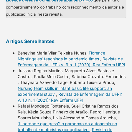
Licença Creative Commons Attibution BY
4.0
que permite o
compartilhamento do trabalho com reconhecimento da autoria e
publicação inicial nesta revista.
Artigos Semelhantes
Benevina Maria Vilar Teixeira Nunes,
Florence
Nightingales’ teachings in pandemic times
,
Revista de
Enfermagem da UFPI: v. 9 n. 1 (2020): Rev Enferm UFPI
Jussara Regina Martins, Margareth Alves Bastos e
Castro , Paolla Melo Costa , Sabrina Crovatto Fernandes
, Thaynara Azevedo Lage, Roberta Teixeira Prado,
Nursing team skills in infant basic life support: an
experimental study
,
Revista de Enfermagem da UFPI:
v. 10 n. 1 (2021): Rev Enferm UFPI
Rafael Mondego Fontenele, Sueli Cristina Ramos dos
Reis, Kézia Souza Pinheiro de Araújo, Pedro Henrique
Soares Mouzinho, Lívia Alessandra Gomes Aroucha,
“Liberdade que pesa”: o paradoxo da autonomia no
trabalho de motoristas por aplicativo
,
Revista de