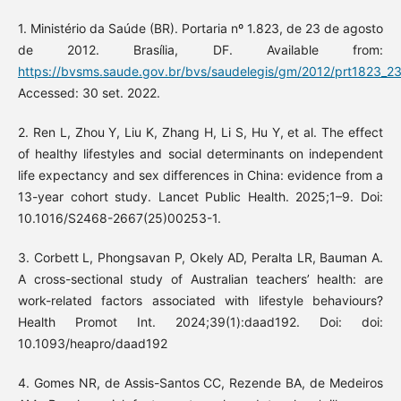
1. Ministério da Saúde (BR). Portaria nº 1.823, de 23 de agosto
de 2012. Brasília, DF. Available from:
https://bvsms.saude.gov.br/bvs/saudelegis/gm/2012/prt1823_2
Accessed: 30 set. 2022.
2. Ren L, Zhou Y, Liu K, Zhang H, Li S, Hu Y, et al. The effect
of healthy lifestyles and social determinants on independent
life expectancy and sex differences in China: evidence from a
13-year cohort study. Lancet Public Health. 2025;1–9. Doi:
10.1016/S2468-2667(25)00253-1.
3. Corbett L, Phongsavan P, Okely AD, Peralta LR, Bauman A.
A cross-sectional study of Australian teachers’ health: are
work-related factors associated with lifestyle behaviours?
Health Promot Int. 2024;39(1):daad192. Doi: doi:
10.1093/heapro/daad192
4. Gomes NR, de Assis-Santos CC, Rezende BA, de Medeiros