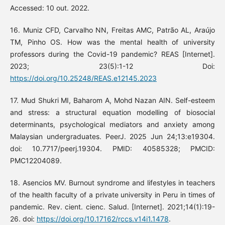
Accessed: 10 out. 2022.
16. Muniz CFD, Carvalho NN, Freitas AMC, Patrão AL, Araújo
TM, Pinho OS. How was the mental health of university
professors during the Covid-19 pandemic? REAS [Internet].
2023; 23(5):1-12 Doi:
https://doi.org/10.25248/REAS.e12145.2023
17. Mud Shukri MI, Baharom A, Mohd Nazan AIN. Self-esteem
and stress: a structural equation modelling of biosocial
determinants, psychological mediators and anxiety among
Malaysian undergraduates. PeerJ. 2025 Jun 24;13:e19304.
doi: 10.7717/peerj.19304. PMID: 40585328; PMCID:
PMC12204089.
18. Asencios MV. Burnout syndrome and lifestyles in teachers
of the health faculty of a private university in Peru in times of
pandemic. Rev. cient. cienc. Salud. [Internet]. 2021;14(1):19-
26. doi:
https://doi.org/10.17162/rccs.v14i1.1478
.