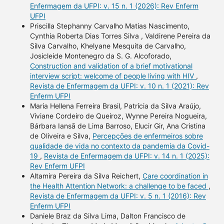
Enfermagem da UFPI: v. 15 n. 1 (2026): Rev Enferm
UFPI
Priscilla Stephanny Carvalho Matias Nascimento,
Cynthia Roberta Dias Torres Silva , Valdirene Pereira da
Silva Carvalho, Khelyane Mesquita de Carvalho,
Josicleide Montenegro da S. G. Alcoforado,
Construction and validation of a brief motivational
interview script: welcome of people living with HIV
,
Revista de Enfermagem da UFPI: v. 10 n. 1 (2021): Rev
Enferm UFPI
Maria Hellena Ferreira Brasil, Patrícia da Silva Araújo,
Viviane Cordeiro de Queiroz, Wynne Pereira Nogueira,
Bárbara Iansã de Lima Barroso, Elucir Gir, Ana Cristina
de Oliveira e Silva,
Percepções de enfermeiros sobre
qualidade de vida no contexto da pandemia da Covid-
19
,
Revista de Enfermagem da UFPI: v. 14 n. 1 (2025):
Rev Enferm UFPI
Altamira Pereira da Silva Reichert,
Care coordination in
the Health Attention Network: a challenge to be faced
,
Revista de Enfermagem da UFPI: v. 5 n. 1 (2016): Rev
Enferm UFPI
Daniele Braz da Silva Lima, Dalton Francisco de