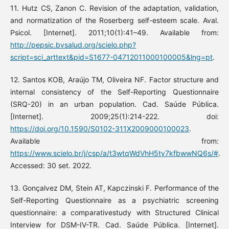
11. Hutz CS, Zanon C. Revision of the adaptation, validation,
and normatization of the Roserberg self-esteem scale. Aval.
Psicol. [Internet]. 2011;10(1):41–49. Available from:
http://pepsic.bvsalud.org/scielo.php?
script=sci_arttext&pid=S1677-04712011000100005&lng=pt
.
12. Santos KOB, Araújo TM, Oliveira NF. Factor structure and
internal consistency of the Self-Reporting Questionnaire
(SRQ-20) in an urban population. Cad. Saúde Pública.
[Internet]. 2009;25(1):214-222. doi:
https://doi.org/10.1590/S0102-311X2009000100023
.
Available from:
https://www.scielo.br/j/csp/a/t3wtqWdVhH5ty7kfbwwNQ6s/#
.
Accessed: 30 set. 2022.
13. Gonçalvez DM, Stein AT, Kapczinski F. Performance of the
Self-Reporting Questionnaire as a psychiatric screening
questionnaire: a comparativestudy with Structured Clinical
Interview for DSM-IV-TR. Cad. Saúde Pública. [Internet].