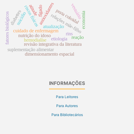
antioxidantes
vestuário
atitude
riscos físicos
fígado
prata coloidal
diabettes
economia
suicídio
fatores biológicos
relações mãe-filho
atualização
cuidado de enfermagem
rins
nutrição do idoso
reação
etiologia
hemodialíse
revisão integrativa da literatura
suplementação alimentar
dimensionamento espacial
INFORMAÇÕES
Para Leitores
Para Autores
Para Bibliotecários