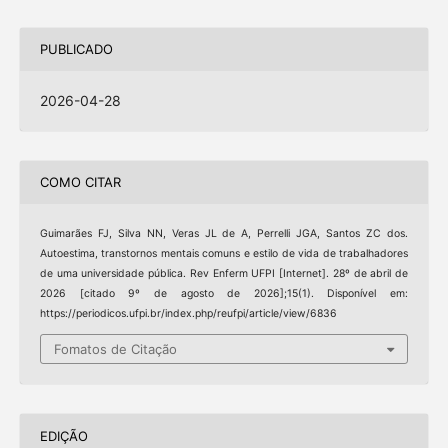
PUBLICADO
2026-04-28
COMO CITAR
Guimarães FJ, Silva NN, Veras JL de A, Perrelli JGA, Santos ZC dos.
Autoestima, transtornos mentais comuns e estilo de vida de trabalhadores
de uma universidade pública. Rev Enferm UFPI [Internet]. 28º de abril de
2026 [citado 9º de agosto de 2026];15(1). Disponível em:
https://periodicos.ufpi.br/index.php/reufpi/article/view/6836
Fomatos de Citação
EDIÇÃO