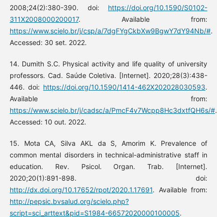
2008;24(2):380-390. doi:
https://doi.org/10.1590/S0102-
311X2008000200017
. Available from:
https://www.scielo.br/j/csp/a/7dgFYgCkbXw9BgwY7dY94Nb/#
.
Accessed: 30 set. 2022.
14. Dumith S.C. Physical activity and life quality of university
professors. Cad. Saúde Coletiva. [Internet]. 2020;28(3):438-
446. doi:
https://doi.org/10.1590/1414-462X202028030593
.
Available from:
https://www.scielo.br/j/cadsc/a/PmcF4v7Wcpp8Hc3dxtfQH6s/#
.
Accessed: 10 out. 2022.
15. Mota CA, Silva AKL da S, Amorim K. Prevalence of
common mental disorders in technical-administrative staff in
education. Rev. Psicol. Organ. Trab. [Internet].
2020;20(1):891-898. doi:
http://dx.doi.org/10.17652/rpot/2020.1.17691
. Available from:
http://pepsic.bvsalud.org/scielo.php?
script=sci_arttext&pid=S1984-66572020000100005
.