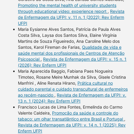
Promoting the mental health of university students
through educational video: experience report
,
Revista
de Enfermagem da UFPI: v. 11 n. 1 (2022): Rev Enferm
UFPI
Maria Eysianne Alves Santos, Patrícia de Paula Alves
Costa Silva, Laysa dos Santos Silva, Elaine Virgínia
Martins de Souza Figueiredo, Ana Caroline Melo dos
Santos, Karol Fireman de Farias,
Qualidade de vida e
saúde mental dos profissionais de Centros de Atenção
Psicosocial
,
Revista de Enfermagem da UFPI: v. 15 n. 1
(2026): Rev Enferm UFPI
Maria Aparecida Baggio, Fabiana Paes Nogueira
Timoteo, Rosane Meire Munhak da Silva, Gisele Cristina
Manfrini , Aline Renata Hirano,
Prática cultural no
cuidado parental e cuidado transcultural de enfermeiros
ao recém-nascido
,
Revista de Enfermagem da UFPI: v.
13 n. 1 (2024): Rev Enferm UFPI
Francisco Lucas de Lima Fontes, Ermelinda do Carmo
Valente Caldeira,
Promoção da saúde e controle do
tabaco: um olhar transatlântico entre Brasil e Portugal
,
Revista de Enfermagem da UFPI: v. 14 n. 1 (2025): Rev
Enferm UFPI