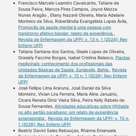
Francisco Marcelo Leandro Cavalcante, Tatiane de
Sousa Paiva, Marcos Pires Campos, Joyce Mazza
Nunes Aragão , Eliany Nazaré Oliveira, Maria Adelane
Monteiro da Silva, Roberlândia Evangelista Lopes Ávila,
Promoção da saúde mental à uma pessoa com
transtorno afetivo bipolar: relato de experiência
,
Revista de Enfermagem da UFPI: v. 13 n. 1 (2024): Rev
Enferm UFPI
Tatiana Santana dos Santos, Gisele Lopes de Oliveira,
Grasiely Faccine Borges, Isabel Cristina Belasco,
Plantas
medicinais: conhecimento dos profissionais das
Unidades Básicas de Saúde, Eunápolis, Bahia
,
Revista
de Enfermagem da UFPI: v. 15 n. 1 (2026): Rev Enferm
UFPI
José Fellipe Lima Araruna, José Daniel da Silva
Monteiro, Vivian Lira Ferreira, Maria Aline Januário,
Cícera Renata Diniz Vieira Silva, Petra Kelly Rabelo de
Sousa Fernandes,
Atividades educativas sobre HIV/aids
no alto sertão paraibano: um relato de experiência
extensionista
,
Revista de Enfermagem da UFPI: v. 15 n.
1 (2026): Rev Enferm UFPI
Beatriz Davini Sales Rebouças, Rhanna Emanuela