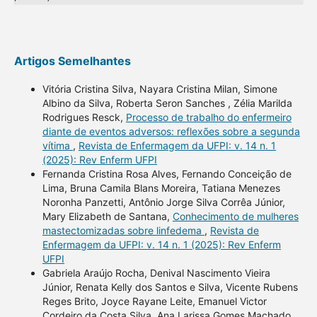
Artigos Semelhantes
Vitória Cristina Silva, Nayara Cristina Milan, Simone
Albino da Silva, Roberta Seron Sanches , Zélia Marilda
Rodrigues Resck,
Processo de trabalho do enfermeiro
diante de eventos adversos: reflexões sobre a segunda
vítima
,
Revista de Enfermagem da UFPI: v. 14 n. 1
(2025): Rev Enferm UFPI
Fernanda Cristina Rosa Alves, Fernando Conceição de
Lima, Bruna Camila Blans Moreira, Tatiana Menezes
Noronha Panzetti, Antônio Jorge Silva Corrêa Júnior,
Mary Elizabeth de Santana,
Conhecimento de mulheres
mastectomizadas sobre linfedema
,
Revista de
Enfermagem da UFPI: v. 14 n. 1 (2025): Rev Enferm
UFPI
Gabriela Araújo Rocha, Denival Nascimento Vieira
Júnior, Renata Kelly dos Santos e Silva, Vicente Rubens
Reges Brito, Joyce Rayane Leite, Emanuel Victor
Cordeiro da Costa Silva, Ana Larissa Gomes Machado,