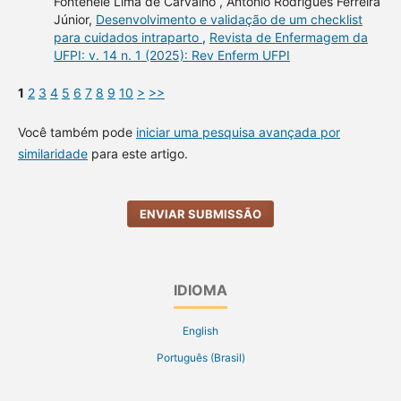
Fontenele Lima de Carvalho , Antonio Rodrigues Ferreira
Júnior,
Desenvolvimento e validação de um checklist
para cuidados intraparto
,
Revista de Enfermagem da
UFPI: v. 14 n. 1 (2025): Rev Enferm UFPI
1
2
3
4
5
6
7
8
9
10
>
>>
Você também pode
iniciar uma pesquisa avançada por
similaridade
para este artigo.
ENVIAR SUBMISSÃO
IDIOMA
English
Português (Brasil)