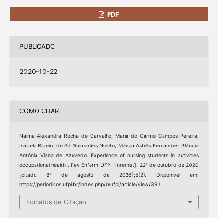
PDF
PUBLICADO
2020-10-22
COMO CITAR
Nalma Alexandra Rocha de Carvalho, Maria do Carmo Campos Pereira,
Isabela Ribeiro de Sá Guimarães Noleto, Márcia Astrês Fernandes, Gláucia
Antônia Viana de Azevedo. Experience of nursing students in activities
occupational health . Rev Enferm UFPI [Internet]. 22º de outubro de 2020
[citado 8º de agosto de 2026];5(2). Disponível em:
https://periodicos.ufpi.br/index.php/reufpi/article/view/391
Fomatos de Citação