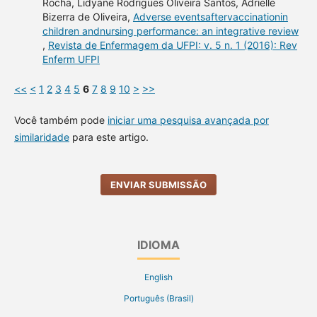
Rocha, Lidyane Rodrigues Oliveira Santos, Adrielle
Bizerra de Oliveira,
Adverse eventsaftervaccinationin
children andnursing performance: an integrative review
,
Revista de Enfermagem da UFPI: v. 5 n. 1 (2016): Rev
Enferm UFPI
<<
<
1
2
3
4
5
6
7
8
9
10
>
>>
Você também pode
iniciar uma pesquisa avançada por
similaridade
para este artigo.
ENVIAR SUBMISSÃO
IDIOMA
English
Português (Brasil)