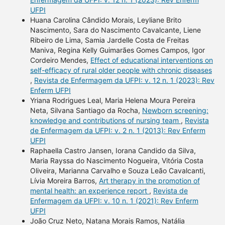
UFPI
Huana Carolina Cândido Morais, Leyliane Brito
Nascimento, Sara do Nascimento Cavalcante, Liene
Ribeiro de Lima, Samia Jardelle Costa de Freitas
Maniva, Regina Kelly Guimarães Gomes Campos, Igor
Cordeiro Mendes,
Effect of educational interventions on
self-efficacy of rural older people with chronic diseases
,
Revista de Enfermagem da UFPI: v. 12 n. 1 (2023): Rev
Enferm UFPI
Yriana Rodrigues Leal, Maria Helena Moura Pereira
Neta, Silvana Santiago da Rocha,
Newborn screening:
knowledge and contributions of nursing team
,
Revista
de Enfermagem da UFPI: v. 2 n. 1 (2013): Rev Enferm
UFPI
Raphaella Castro Jansen, Iorana Candido da Silva,
Maria Rayssa do Nascimento Nogueira, Vitória Costa
Oliveira, Marianna Carvalho e Souza Leão Cavalcanti,
Lívia Moreira Barros,
Art therapy in the promotion of
mental health: an experience report
,
Revista de
Enfermagem da UFPI: v. 10 n. 1 (2021): Rev Enferm
UFPI
João Cruz Neto, Natana Morais Ramos, Natália