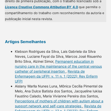
direito de primeira publicação, com o trabalho licenciado sob a
Licença Creative Commons Attibution BY
4.0
que permite o
compartilhamento do trabalho com reconhecimento da autoria e
publicação inicial nesta revista.
Artigos Semelhantes
Klebson Rodrigues da Silva, Lais Gabriela da Silva
Neves, Luciane Fayal da Silva, Marcos José Risuenho
Brito Silva, Alzinei Simor,
Permanent education in
nursing care in the maintenance of the central venous
catheter of peripheral insertion
,
Revista de
Enfermagem da UFPI: v. 11 n. 1 (2022): Rev Enferm
UFPI
Aislany Warlla Nunes Luna, Mônica Cecília Pimentel de
Melo, Ana Dulce Batista dos Santos, Jacqueline Iukisa
Faustino Calado, Maria Vivianne Pereira dos Santos,
Perceptions of mothers of children with autism about a
support network and self-care strategies
,
Revista de
Enfermagem da UFPI: v. 12 n. 1 (2023): Rev Enferm