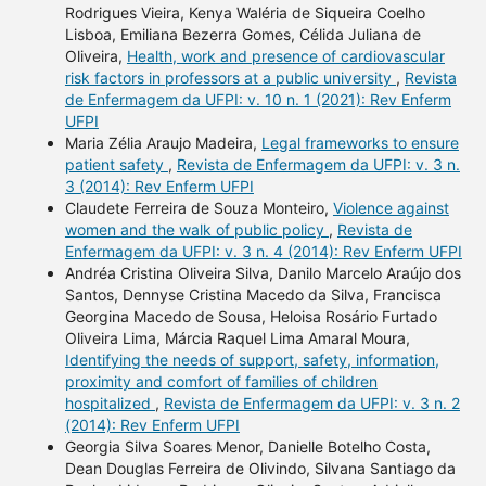
Rodrigues Vieira, Kenya Waléria de Siqueira Coelho
Lisboa, Emiliana Bezerra Gomes, Célida Juliana de
Oliveira,
Health, work and presence of cardiovascular
risk factors in professors at a public university
,
Revista
de Enfermagem da UFPI: v. 10 n. 1 (2021): Rev Enferm
UFPI
Maria Zélia Araujo Madeira,
Legal frameworks to ensure
patient safety
,
Revista de Enfermagem da UFPI: v. 3 n.
3 (2014): Rev Enferm UFPI
Claudete Ferreira de Souza Monteiro,
Violence against
women and the walk of public policy
,
Revista de
Enfermagem da UFPI: v. 3 n. 4 (2014): Rev Enferm UFPI
Andréa Cristina Oliveira Silva, Danilo Marcelo Araújo dos
Santos, Dennyse Cristina Macedo da Silva, Francisca
Georgina Macedo de Sousa, Heloisa Rosário Furtado
Oliveira Lima, Márcia Raquel Lima Amaral Moura,
Identifying the needs of support, safety, information,
proximity and comfort of families of children
hospitalized
,
Revista de Enfermagem da UFPI: v. 3 n. 2
(2014): Rev Enferm UFPI
Georgia Silva Soares Menor, Danielle Botelho Costa,
Dean Douglas Ferreira de Olivindo, Silvana Santiago da